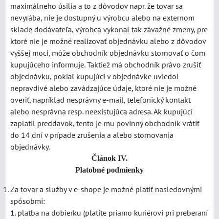
maximálneho úsilia a to z dôvodov napr. že tovar sa
nevyrába, nie je dostupný u výrobcu alebo na externom
sklade dodávateľa, výrobca vykonal tak závažné zmeny, pre
ktoré nie je možné realizovať objednávku alebo z dôvodov
vyššej moci, môže obchodník objednávku stornovať o čom
kupujúceho informuje. Taktiež má obchodník právo zrušiť
objednávku, pokiaľ kupujúci v objednávke uviedol
nepravdivé alebo zavádzajúce údaje, ktoré nie je možné
overiť, napríklad nesprávny e-mail, telefonický kontakt
alebo nesprávna resp. neexistujúca adresa. Ak kupujúci
zaplatil preddavok, tento je mu povinný obchodník vrátiť
do 14 dní v prípade zrušenia a alebo stornovania
objednávky.
Článok IV.
Platobné podmienky
Za tovar a služby v e-shope je možné platiť nasledovnými
spôsobmi:
platba na dobierku (platíte priamo kuriérovi pri preberaní