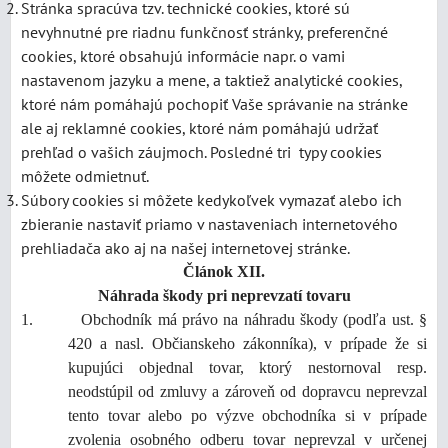
Stránka spracúva tzv. technické cookies, ktoré sú
nevyhnutné pre riadnu funkčnosť stránky, preferenčné
cookies, ktoré obsahujú informácie napr. o vami
nastavenom jazyku a mene, a taktiež analytické cookies,
ktoré nám pomáhajú pochopiť Vaše správanie na stránke
ale aj reklamné cookies, ktoré nám pomáhajú udržať
prehľad o vašich záujmoch. Posledné tri typy cookies
môžete odmietnuť.
Súbory cookies si môžete kedykoľvek vymazať alebo ich
zbieranie nastaviť priamo v nastaveniach internetového
prehliadača ako aj na našej internetovej stránke.
Článok XII.
Náhrada škody pri neprevzatí tovaru
1. Obchodník má právo na náhradu škody (podľa ust. §
420 a nasl. Občianskeho zákonníka), v prípade že si
kupujúci objednal tovar, ktorý nestornoval resp.
neodstúpil od zmluvy a zároveň od dopravcu neprevzal
tento tovar alebo po výzve obchodníka si v prípade
zvolenia osobného odberu tovar neprevzal v určenej