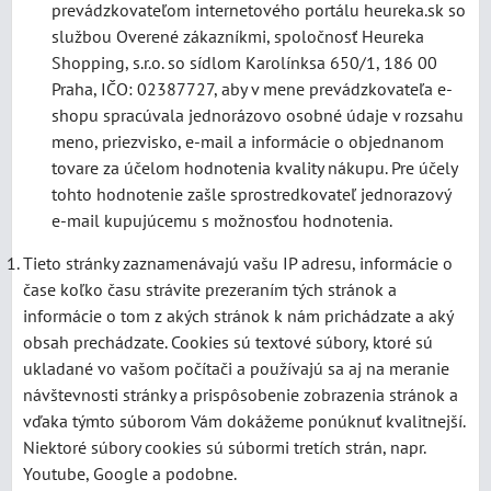
prevádzkovateľom internetového portálu heureka.sk so
službou Overené zákazníkmi, spoločnosť Heureka
Shopping, s.r.o. so sídlom Karolínksa 650/1, 186 00
Praha, IČO: 02387727, aby v mene prevádzkovateľa e-
shopu spracúvala jednorázovo osobné údaje v rozsahu
meno, priezvisko, e-mail a informácie o objednanom
tovare za účelom hodnotenia kvality nákupu. Pre účely
tohto hodnotenie zašle sprostredkovateľ jednorazový
e-mail kupujúcemu s možnosťou hodnotenia.
Tieto stránky zaznamenávajú vašu IP adresu, informácie o
čase koľko času strávite prezeraním tých stránok a
informácie o tom z akých stránok k nám prichádzate a aký
obsah prechádzate. Cookies sú textové súbory, ktoré sú
ukladané vo vašom počítači a používajú sa aj na meranie
návštevnosti stránky a prispôsobenie zobrazenia stránok a
vďaka týmto súborom Vám dokážeme ponúknuť kvalitnejší.
Niektoré súbory cookies sú súbormi tretích strán, napr.
Youtube, Google a podobne.