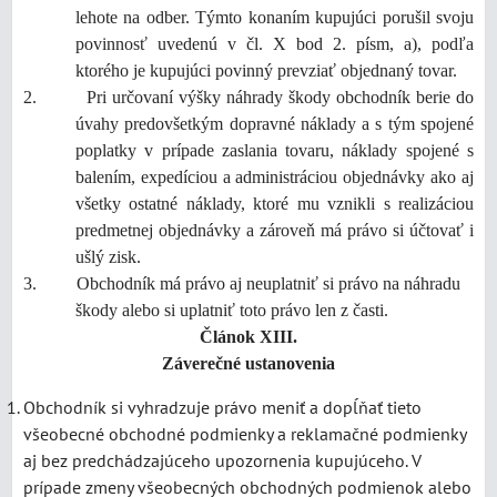
lehote na odber. Týmto konaním kupujúci porušil svoju
povinnosť uvedenú v čl. X bod 2. písm, a), podľa
ktorého je kupujúci povinný prevziať objednaný tovar.
2. Pri určovaní výšky náhrady škody obchodník berie do
úvahy predovšetkým dopravné náklady a s tým spojené
poplatky v prípade zaslania tovaru, náklady spojené s
balením, expedíciou a administráciou objednávky ako aj
všetky ostatné náklady, ktoré mu vznikli s realizáciou
predmetnej objednávky a zároveň má právo si účtovať i
ušlý zisk.
3. Obchodník má právo aj neuplatniť si právo na náhradu
škody alebo si uplatniť toto právo len z časti.
Článok XIII.
Záverečné ustanovenia
Obchodník si vyhradzuje právo meniť a dopĺňať tieto
všeobecné obchodné podmienky a reklamačné podmienky
aj bez predchádzajúceho upozornenia kupujúceho. V
prípade zmeny všeobecných obchodných podmienok alebo