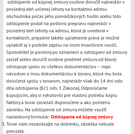
odstúpenie od kúpnej zmluvy osobne doručiť najneskôr v
posledný deň určenej lehoty na kontaktnú adresu
obchodníka počas jeho prevádzkových hodín alebo toto
odstúpenie podať na poštovú prepravu najneskôr v
posledný deň lehoty na adresu, ktorá je uvedená v
kontaktoch, prípadne takéto uplatnenie práva je možné
uplatniť aj v podobe zápisu na inom trvanlivom nosiči.
Spotrebiteľ je povinný po oznámení o odstúpení od zmluvy
zaslať alebo doručiť osobne predmet zmluvy od ktorej
odstupuje spolu so všetkou dokumentáciou – napr.
návodom a inou dokumentáciou k tovaru, ktorá mu bola
doručená spolu s tovarom, najneskôr však do 14 dní odo
dňa odstúpenia (§21 ods. 1 Zákona). Odporúčame
kupujúcim, aby si vyhotovili pre vlastnú potrebu kópiu
faktúry a tovar zasielali doporučene a ako poistenú
zásielku. Na odstúpenie od zmluvy môžete využiť
nasledovný formulár:
Odstúpenie od kúpnej zmluvy
Tovar nám nezasielajte na dobierku, zásielka nebude
prevzatá.