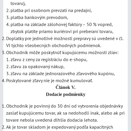
tovaru),
platba pri osobnom prevzatí na predajni,
platba bankovým prevodom,
platba na základe zálohovej faktúry – 50 % vopred,
zbytok platíte priamo kuriérovi pri preberaní tovaru,
Doplatky pre jednotlivé možnosti prepravy sú uvedené v čl.
VI týchto všeobecných obchodných podmienok.
Obchodník môže poskytnúť kupujúcemu možnosti zliav:
zľavu z ceny za registráciu do e-shopu,
zľavu za opakovaný nákup,
zľavu na základe jednorazového zľavového kupónu,
Poskytované zľavy nie je možné kumulovať.
Článok V.
Dodacie podmienky
Obchodník je povinný do 30 dní od vytvorenia objednávky
zaslať kupujúcemu tovar, ak sa nedohodli inak, alebo ak pri
tovare nebola uvedená dlhšia dodacia lehota.
Ak je tovar skladom je expedovaný podľa kapacitných