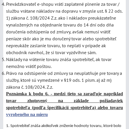
Prevádzkovateľ e-shopu vráti zaplatené plnenie za tovar /
službu vrátane nákladov na dopravu v zmysle ust. § 22 ods.
1) zákona č. 108/2024 Z.z. ako i nákladov preukázateľne
vynaložených na objednanie tovaru do 14 dní odo dňa
doručenia odstúpenia od zmluvy, avšak nemusí vrátiť
peniaze skôr ako je mu doručený tovar alebo spotrebiteľ
nepreukáže zaslanie tovaru, to neplatí v prípade ak
obchodník navrhol, že si tovar vyzdvihne sám.
Náklady na vrátenie tovaru znáša spotrebiteľ, ak tovar
nemožno vrátiť poštou.
Právo na odstúpenie od zmluvy sa neuplatňuje pre tovary a
služby, ktoré sú vymedzené v §19 ods. 1 písm. a) až m)
zákona č. 108/2024. Z.z.
Poznámka k bodu 6. - medzi tieto sa zaraďuje napríklad
tovar zhotovený na základe požiadaviek
spotrebiteľa
(podľa špecifikácií spotrebiteľa)
alebo tovaru
vyrobeného na mieru
Spotrebiteľ znáša akékoľvek zníženie hodnoty tovaru, ktoré bolo