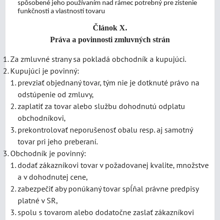
spôsobené jeho používaním nad rámec potrebný pre zistenie
funkčnosti a vlastností tovaru
Článok X.
Práva a povinnosti zmluvných strán
Za zmluvné strany sa pokladá obchodník a kupujúci.
Kupujúci je povinný:
prevziať objednaný tovar, tým nie je dotknuté právo na
odstúpenie od zmluvy,
zaplatiť za tovar alebo službu dohodnutú odplatu
obchodníkovi,
prekontrolovať neporušenosť obalu resp. aj samotný
tovar pri jeho preberaní.
Obchodník je povinný:
dodať zákazníkovi tovar v požadovanej kvalite, množstve
a v dohodnutej cene,
zabezpečiť aby ponúkaný tovar spĺňal právne predpisy
platné v SR,
spolu s tovarom alebo dodatočne zaslať zákazníkovi