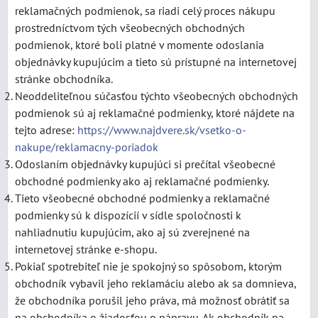
reklamačných podmienok, sa riadi celý proces nákupu
prostredníctvom tých všeobecných obchodných
podmienok, ktoré boli platné v momente odoslania
objednávky kupujúcim a tieto sú prístupné na internetovej
stránke obchodníka.
Neoddeliteľnou súčasťou týchto všeobecných obchodných
podmienok sú aj reklamačné podmienky, ktoré nájdete na
tejto adrese:
https://www.najdvere.sk/vsetko-o-
nakupe/reklamacny-poriadok
Odoslaním objednávky kupujúci si prečítal všeobecné
obchodné podmienky ako aj reklamačné podmienky.
Tieto všeobecné obchodné podmienky a reklamačné
podmienky sú k dispozícií v sídle spoločnosti k
nahliadnutiu kupujúcim, ako aj sú zverejnené na
internetovej stránke e-shopu.
Pokiaľ spotrebiteľ nie je spokojný so spôsobom, ktorým
obchodník vybavil jeho reklamáciu alebo ak sa domnieva,
že obchodníka porušil jeho práva, má možnosť obrátiť sa
na obchodníka o žiadosťou o nápravu. Ak obchodník na