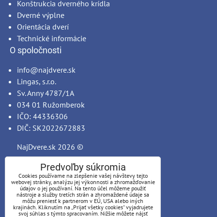
Konštrukcia dverného krídla
Dverné výplne
Orientácia dverí
Technické informácie
O spoločnosti
info@najdvere.sk
Lingas, s.r.o.
Sv. Anny 4787/1A
034 01 Ružomberok
IČO: 44336306
DIČ: SK2022672883
NajDvere.sk
2026 ©
Predvoľby súkromia
Cookies používame na zlepšenie vašej návštevy tejto
webovej stránky, analýzu jej výkonnosti a zhromažďovanie
údajov o jej používaní. Na tento účel môžeme použiť
nástroje a služby tretích strán a zhromaždené údaje sa
môžu preniesť k partnerom v EÚ, USA alebo iných
krajinách. Kliknutím na „Prijať všetky cookies“ vyjadrujete
svoj súhlas s týmto spracovaním. Nižšie môžete nájsť