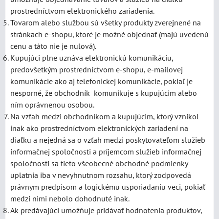
prostredníctvom elektronického zariadenia.
Tovarom alebo službou sú všetky produkty zverejnené na
stránkach e-shopu, ktoré je možné objednať (majú uvedenú
cenu a táto nie je nulová).
Kupujúci plne uznáva elektronickú komunikáciu,
predovšetkým prostredníctvom e-shopu, e-mailovej
komunikácie ako aj telefonickej komunikácie, pokiaľ je
nesporné, že obchodník komunikuje s kupujúcim alebo
ním oprávnenou osobou.
Na vzťah medzi obchodníkom a kupujúcim, ktorý vznikol
inak ako prostredníctvom elektronických zariadení na
diaľku a nejedná sa o vzťah medzi poskytovateľom služieb
informačnej spoločnosti a príjemcom služieb informačnej
spoločnosti sa tieto všeobecné obchodné podmienky
uplatnia iba v nevyhnutnom rozsahu, ktorý zodpovedá
právnym predpisom a logickému usporiadaniu veci, pokiaľ
medzi nimi nebolo dohodnuté inak.
Ak predávajúci umožňuje pridávať hodnotenia produktov,