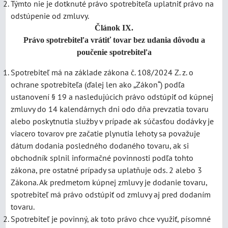
Týmto nie je dotknuté právo spotrebiteľa uplatniť právo na
odstúpenie od zmluvy.
Článok IX.
Právo spotrebiteľa vrátiť tovar bez udania dôvodu a
poučenie spotrebiteľa
Spotrebiteľ má na základe zákona č. 108/2024 Z. z. o
ochrane spotrebiteľa (ďalej len ako „Zákon“) podľa
ustanovení § 19 a nasledujúcich právo odstúpiť od kúpnej
zmluvy do 14 kalendárnych dni odo dňa prevzatia tovaru
alebo poskytnutia služby v prípade ak súčasťou dodávky je
viacero tovarov pre začatie plynutia lehoty sa považuje
dátum dodania posledného dodaného tovaru, ak si
obchodník splnil informačné povinnosti podľa tohto
zákona, pre ostatné prípady sa uplatňuje ods. 2 alebo 3
Zákona. Ak predmetom kúpnej zmluvy je dodanie tovaru,
spotrebiteľ má právo odstúpiť od zmluvy aj pred dodaním
tovaru.
Spotrebiteľ je povinný, ak toto právo chce využiť, písomné