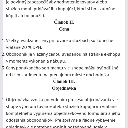
je povinný zabezpečiť aby hodnotenie tovarov alebo
služieb mohli pridávať iba kupujúci, ktorí si ho skutočne
kúpili alebo použili.
Článok II.
Cena
Všetky uvádzané ceny pri tovare a službách sú konečné
vrátane 20 % DPH.
Obchodník je viazaný cenou uvedenou na stránke e-shopu
v momente vykonania nákupu.
Ceny ponúkaného sortimentu v e-shope môžu byť odlišné
od cien sortimentu na predajnom mieste obchodníka.
Článok III.
Objednávka
Objednávka vzniká potvrdením procesu objednávania v e-
shope výberom tovarov alebo služieb kupujúcim vrátane
kompletného vyplnenia objednávkového formuláru a jeho
odoslania obchodníkovi. Pre správne a riadne vybavenie
objednávky je potrebné vyplniť požadované údaje v