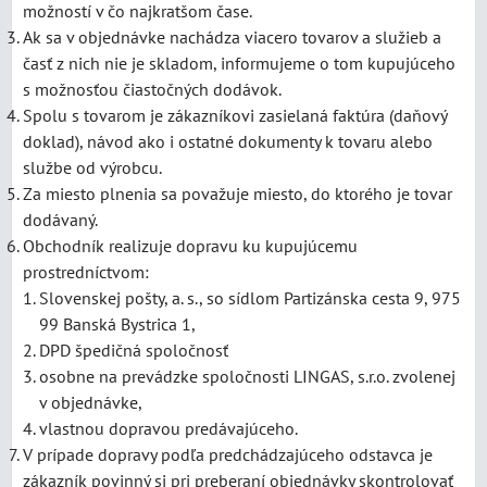
možností v čo najkratšom čase.
Ak sa v objednávke nachádza viacero tovarov a služieb a
časť z nich nie je skladom, informujeme o tom kupujúceho
s možnosťou čiastočných dodávok.
Spolu s tovarom je zákazníkovi zasielaná faktúra (daňový
doklad), návod ako i ostatné dokumenty k tovaru alebo
službe od výrobcu.
Za miesto plnenia sa považuje miesto, do ktorého je tovar
dodávaný.
Obchodník realizuje dopravu ku kupujúcemu
prostredníctvom:
Slovenskej pošty, a. s., so sídlom Partizánska cesta 9, 975
99 Banská Bystrica 1,
DPD špedičná spoločnosť
osobne na prevádzke spoločnosti LINGAS, s.r.o. zvolenej
v objednávke,
vlastnou dopravou predávajúceho.
V prípade dopravy podľa predchádzajúceho odstavca je
zákazník povinný si pri preberaní objednávky skontrolovať