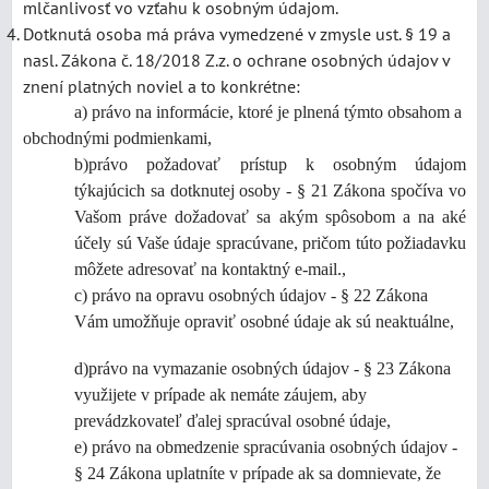
mlčanlivosť vo vzťahu k osobným údajom.
Dotknutá osoba má práva vymedzené v zmysle ust. § 19 a
nasl. Zákona č. 18/2018 Z.z. o ochrane osobných údajov v
znení platných noviel a to konkrétne:
a) právo na informácie, ktoré je plnená týmto obsahom a
obchodnými podmienkami,
b)právo požadovať prístup k osobným údajom
týkajúcich sa dotknutej osoby - § 21 Zákona spočíva vo
Vašom práve dožadovať sa akým spôsobom a na aké
účely sú Vaše údaje spracúvane, pričom túto požiadavku
môžete adresovať na kontaktný e-mail.,
c) právo na opravu osobných údajov - § 22 Zákona
Vám umožňuje opraviť osobné údaje ak sú neaktuálne,
d)právo na vymazanie osobných údajov - § 23 Zákona
využijete v prípade ak nemáte záujem, aby
prevádzkovateľ ďalej spracúval osobné údaje,
e) právo na obmedzenie spracúvania osobných údajov -
§ 24 Zákona uplatníte v prípade ak sa domnievate, že