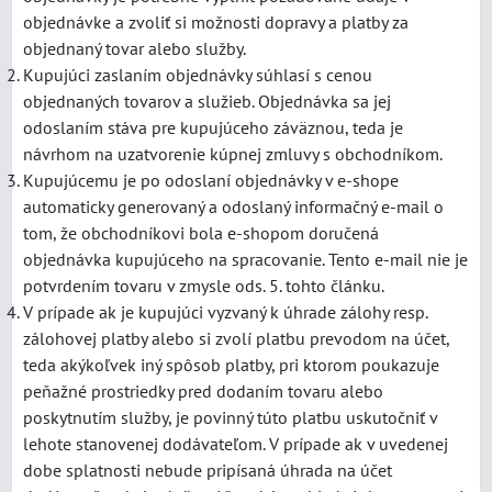
objednávke a zvoliť si možnosti dopravy a platby za
objednaný tovar alebo služby.
Kupujúci zaslaním objednávky súhlasí s cenou
objednaných tovarov a služieb. Objednávka sa jej
odoslaním stáva pre kupujúceho záväznou, teda je
návrhom na uzatvorenie kúpnej zmluvy s obchodníkom.
Kupujúcemu je po odoslaní objednávky v e-shope
automaticky generovaný a odoslaný informačný e-mail o
tom, že obchodníkovi bola e-shopom doručená
objednávka kupujúceho na spracovanie. Tento e-mail nie je
potvrdením tovaru v zmysle ods. 5. tohto článku.
V prípade ak je kupujúci vyzvaný k úhrade zálohy resp.
zálohovej platby alebo si zvolí platbu prevodom na účet,
teda akýkoľvek iný spôsob platby, pri ktorom poukazuje
peňažné prostriedky pred dodaním tovaru alebo
poskytnutím služby, je povinný túto platbu uskutočniť v
lehote stanovenej dodávateľom. V prípade ak v uvedenej
dobe splatnosti nebude pripísaná úhrada na účet