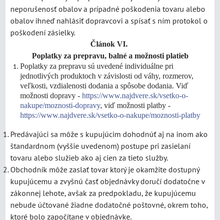
neporušenosť obalov a prípadné poškodenia tovaru alebo
obalov ihneď nahlásiť dopravcovi a spísať s ním protokol o
poškodení zásielky.
Článok VI.
Poplatky za prepravu, balné a možnosti platieb
Poplatky za prepravu sú uvedené individuálne pri
jednotlivých produktoch v závislosti od váhy, rozmerov,
veľkosti, vzdialenosti dodania a spôsobe dodania. Viď
možnosti dopravy -
https://www.najdvere.sk/vsetko-o-
nakupe/moznosti-dopravy
, viď možnosti platby -
https://www.najdvere.sk/vsetko-o-nakupe/moznosti-platby
Predávajúci sa môže s kupujúcim dohodnúť aj na inom ako
štandardnom (vyššie uvedenom) postupe pri zasielaní
tovaru alebo služieb ako aj cien za tieto služby.
Obchodník môže zaslať tovar ktorý je okamžite dostupný
kupujúcemu a zvyšnú časť objednávky doručí dodatočne v
zákonnej lehote, avšak za predpokladu, že kupujúcemu
nebude účtované žiadne dodatočné poštovné, okrem toho,
ktoré bolo započítane v objednávke.