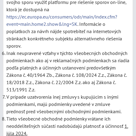
svojho sporu využiť platformu pre riešenie sporov
on-line,
ktorá je dostupná na
https://ec.europa.eu/consumers/odr/main/index.cfm?
event=main.home2.show&lng=SK
. Informácie o
poplatkoch za návrh nájde spotrebiteľ na internetových
stránkach konkrétneho subjektu alternatívneho riešenia
sporov.
Inak neupravené vzťahy v týchto všeobecných obchodných
podmienkach ako aj v reklamačných podmienkach sa riadia
podľa platných a účinných ustanovení predovšetkým
Zákona č. 40/1964 Zb., Zákona č. 108/2024 Z.z., Zákona č.
18/2018 Z.z., Zákona č. 22/2004 Z.z. ako aj Zákona č.
513/1991 Z.z.
V prípade uzatvorenia inej zmluvy s kupujúcim s inými
podmienkami, majú podmienky uvedené v zmluve
prednosť pred všeobecnými obchodnými podmienkami.
Tieto všeobecné obchodné podmienky vrátane ich
neoddeliteľných súčastí nadobúdajú platnosť a účinnosť
1.
júla 2024.