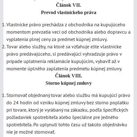
Článok VII.
Prevod vlastníckeho práva
Vlastnícke právo prechádza z obchodníka na kupujúceho
momentom prevzatia veci od obchodníka alebo dopravcu a
vyplatenia plnej ceny za predmet kúpnej zmluvy.
Tovar alebo služby, na ktoré sa vzťahuje ešte vlastnícke
právo predávajúceho, si predávajúci vyhradzuje právo v
prípade uplatnenia reklamácie kupujúcim, vybaviť až v
momente úplného zaplatenia predmetu kúpnej zmluvy.
Článok VIII.
Storno kúpnej zmluvy
Stornovať objednaný tovar alebo službu má kupujúci právo
do 24 hodín od vzniku kúpnej zmluvy bez storno poplatku
pri tovare, ktorý je vyrábaný na zákazku, podľa špecifických
požiadaviek spotrebiteľa alebo špeciálne pre jedného
spotrebiteľa. Po uplynutí tohto času už takúto objednávku
nie je možné stornovať.