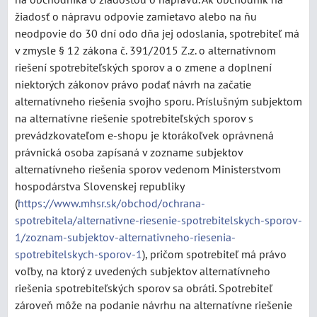
žiadosť o nápravu odpovie zamietavo alebo na ňu
neodpovie do 30 dní odo dňa jej odoslania, spotrebiteľ má
v zmysle § 12 zákona č. 391/2015 Z.z. o alternatívnom
riešení spotrebiteľských sporov a o zmene a doplnení
niektorých zákonov právo podať návrh na začatie
alternatívneho riešenia svojho sporu. Príslušným subjektom
na alternatívne riešenie spotrebiteľských sporov s
prevádzkovateľom e-shopu je ktorákoľvek oprávnená
právnická osoba zapísaná v zozname subjektov
alternatívneho riešenia sporov vedenom Ministerstvom
hospodárstva Slovenskej republiky
(
https://www.mhsr.sk/obchod/ochrana-
spotrebitela/alternativne-riesenie-spotrebitelskych-sporov-
1/zoznam-subjektov-alternativneho-riesenia-
spotrebitelskych-sporov-1
), pričom spotrebiteľ má právo
voľby, na ktorý z uvedených subjektov alternatívneho
riešenia spotrebiteľských sporov sa obráti. Spotrebiteľ
zároveň môže na podanie návrhu na alternatívne riešenie