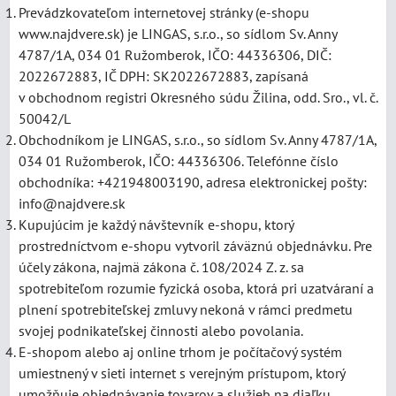
Prevádzkovateľom internetovej stránky (e-shopu
www.najdvere.sk) je LINGAS, s.r.o., so sídlom Sv. Anny
4787/1A, 034 01 Ružomberok, IČO: 44336306, DIČ:
2022672883, IČ DPH: SK2022672883, zapísaná
v obchodnom registri Okresného súdu Žilina, odd. Sro., vl. č.
50042/L
Obchodníkom je LINGAS, s.r.o., so sídlom Sv. Anny 4787/1A,
034 01 Ružomberok, IČO: 44336306. Telefónne číslo
obchodníka: +421948003190, adresa elektronickej pošty:
info@najdvere.sk
Kupujúcim je každý návštevník e-shopu, ktorý
prostredníctvom e-shopu vytvoril záväznú objednávku. Pre
účely zákona, najmä zákona č. 108/2024 Z. z. sa
spotrebiteľom rozumie fyzická osoba, ktorá pri uzatváraní a
plnení spotrebiteľskej zmluvy nekoná v rámci predmetu
svojej podnikateľskej činnosti alebo povolania.
E-shopom alebo aj online trhom je počítačový systém
umiestnený v sieti internet s verejným prístupom, ktorý
umožňuje objednávanie tovarov a služieb na diaľku