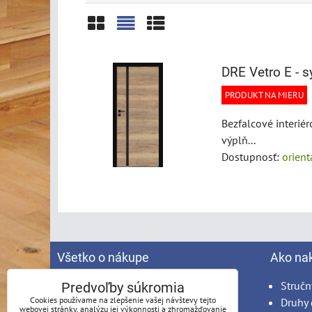
Mriežka
Zoznam
Tabuľka
DRE Vetro E - s
PRODUKT NA MIERU
Bezfalcové interié
výplň...
Dostupnosť:
orien
Všetko o nákupe
Ako na
Spracovanie osobných údajov
Stručn
Predvoľby súkromia
Cookies používame na zlepšenie vašej návštevy tejto
Obchodné podmienky
Druhy 
webovej stránky, analýzu jej výkonnosti a zhromažďovanie