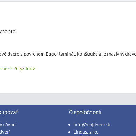
ynchro
rové dvere s povrchom Egger laminát, konštrukcia je masívny drev
tačne 5-6 týždňov
kupovať
O spoločnosti
ý návod
info@najdvere.sk
dverí
Lingas, s.r.o.