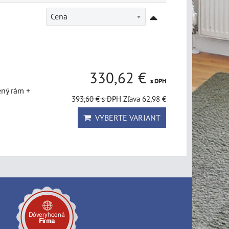
Cena
330,62 €
s DPH
ený rám +
393,60 €
s DPH
Zľava 62,98 €
VYBERTE VARIANT