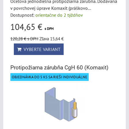
Oceľová jednodielna protipožiarna zárubňa. Dodávaná
v povrchovej úprave Komaxit (práškovo...
Dostupnosť:
orientačne do 2 týždňov
104,65 €
s DPH
120,28 €
s DPH
Zľava 15,64 €
VYBERTE VARIANT
Protipožiarna zárubňa CgH 60 (Komaxit)
OBJEDNÁVKA DO 5 KS SA RIEŠI INDIVIDUÁLNE