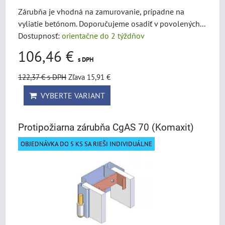
Zárubňa je vhodná na zamurovanie, prípadne na
vyliatie betónom. Doporučujeme osadiť v povolených...
Dostupnosť:
orientačne do 2 týždňov
106,46 €
s DPH
122,37 €
s DPH
Zľava 15,91 €
VYBERTE VARIANT
Protipožiarna zárubňa CgAS 70 (Komaxit)
OBJEDNÁVKA DO 5 KS SA RIEŠI INDIVIDUÁLNE