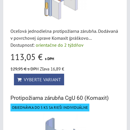
Oceľová jednodielna protipožiarna zárubňa. Dodávaná
v povrchovej úprave Komaxit (práškovo...
Dostupnosť:
orientačne do 2 týždňov
113,05 €
s DPH
129,95 €
s DPH
Zľava 16,89 €
VYBERTE VARIANT
Protipožiarna zárubňa CgU 60 (Komaxit)
OBJEDNÁVKA DO 5 KS SA RIEŠI INDIVIDUÁLNE