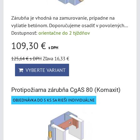
Zárubňa je vhodná na zamurovanie, prípadne na
vyliatie betónom. Doporučujeme osadiť v povolených...
Dostupnosť:
orientačne do 2 týždňov
109,30 €
s DPH
125,64 €
s DPH
Zľava 16,33 €
VYBERTE VARIANT
Protipožiarna zárubňa CgAS 80 (Komaxit)
OBJEDNÁVKA DO 5 KS SA RIEŠI INDIVIDUÁLNE