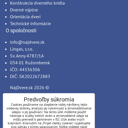
Konštrukcia dverného krídla
Dverné výplne
Orientácia dverí
Technické informácie
O spoločnosti
info@najdvere.sk
Lingas, s.r.o.
Sv. Anny 4787/1A
034 01 Ružomberok
IČO: 44336306
DIČ: SK2022672883
NajDvere.sk
2026 ©
Predvoľby súkromia
Cookies používame na zlepšenie vašej návštevy tejto
webovej stránky, analýzu jej výkonnosti a zhromažďovanie
údajov o jej používaní. Na tento účel môžeme použiť
nástroje a služby tretích strán a zhromaždené údaje sa
môžu preniesť k partnerom v EÚ, USA alebo iných
krajinách. Kliknutím na „Prijať všetky cookies“ vyjadrujete
svoj súhlas s týmto spracovaním. Nižšie môžete nájsť