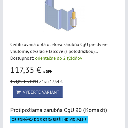
Certifikovaná oblá oceľová zárubňa CgU pre dvere
vnútorné, otváracie falcové (s polodrážkou)...
Dostupnosť:
orientačne do 2 týždňov
117,35 €
s DPH
134,89 €
s DPH
Zľava 17,54 €
VYBERTE VARIANT
Protipožiarna zárubňa CgU 90 (Komaxit)
OBJEDNÁVKA DO 5 KS SA RIEŠI INDIVIDUÁLNE