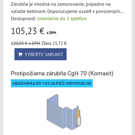
Zárubňa je vhodná na zamurovanie, prípadne na
vyliatie betónom. Doporučujeme osadiť v povolených...
Dostupnosť:
orientačne do 2 týždňov
105,23 €
s DPH
120,95 €
s DPH
Zľava 15,72 €
VYBERTE VARIANT
Protipožiarna zárubňa CgH 70 (Komaxit)
OBJEDNÁVKA DO 5 KS SA RIEŠI INDIVIDUÁLNE