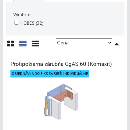
Výrobca:
HOBES (32)
Mriežka
Zoznam
Tabuľka
Protipožiarna zárubňa CgAS 60 (Komaxit)
OBJEDNÁVKA DO 5 KS SA RIEŠI INDIVIDUÁLNE