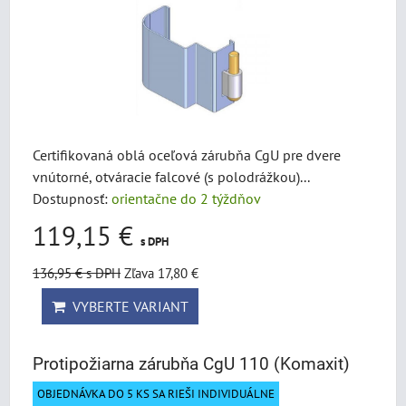
Certifikovaná oblá oceľová zárubňa CgU pre dvere
vnútorné, otváracie falcové (s polodrážkou)...
Dostupnosť:
orientačne do 2 týždňov
119,15 €
s DPH
136,95 €
s DPH
Zľava 17,80 €
VYBERTE VARIANT
Protipožiarna zárubňa CgU 110 (Komaxit)
OBJEDNÁVKA DO 5 KS SA RIEŠI INDIVIDUÁLNE