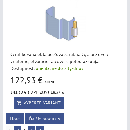
Certifikovaná oblá oceľová zárubňa CgU pre dvere
vnútorné, otváracie falcové (s polodrážkou)...
Dostupnosť:
orientačne do 2 týždňov
122,93 €
s DPH
141,30 €
s DPH
Zľava 18,37 €
VYBERTE VARIANT
Hore
Ďalšie produkty