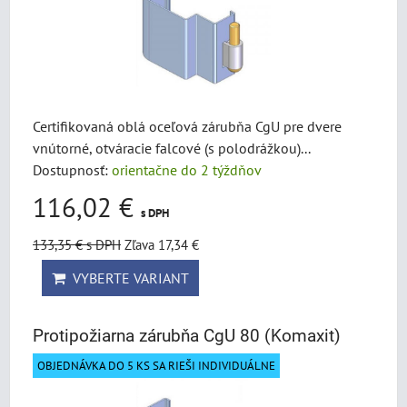
Certifikovaná oblá oceľová zárubňa CgU pre dvere
vnútorné, otváracie falcové (s polodrážkou)...
Dostupnosť:
orientačne do 2 týždňov
116,02 €
s DPH
133,35 €
s DPH
Zľava 17,34 €
VYBERTE VARIANT
Protipožiarna zárubňa CgU 80 (Komaxit)
OBJEDNÁVKA DO 5 KS SA RIEŠI INDIVIDUÁLNE