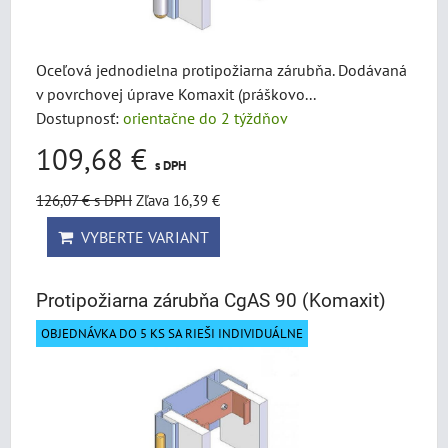
Oceľová jednodielna protipožiarna zárubňa. Dodávaná
v povrchovej úprave Komaxit (práškovo...
Dostupnosť:
orientačne do 2 týždňov
109,68 €
s DPH
126,07 €
s DPH
Zľava 16,39 €
VYBERTE VARIANT
Protipožiarna zárubňa CgAS 90 (Komaxit)
OBJEDNÁVKA DO 5 KS SA RIEŠI INDIVIDUÁLNE