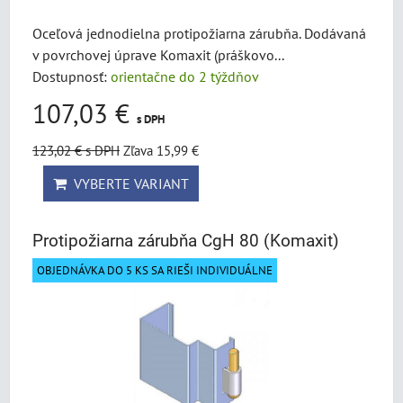
Oceľová jednodielna protipožiarna zárubňa. Dodávaná
v povrchovej úprave Komaxit (práškovo...
Dostupnosť:
orientačne do 2 týždňov
107,03 €
s DPH
123,02 €
s DPH
Zľava 15,99 €
VYBERTE VARIANT
Protipožiarna zárubňa CgH 80 (Komaxit)
OBJEDNÁVKA DO 5 KS SA RIEŠI INDIVIDUÁLNE