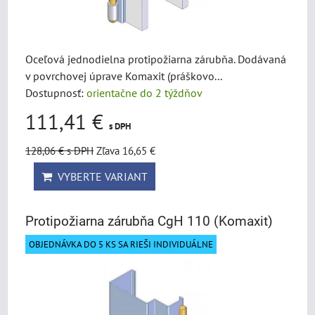
Oceľová jednodielna protipožiarna zárubňa. Dodávaná
v povrchovej úprave Komaxit (práškovo...
Dostupnosť:
orientačne do 2 týždňov
111,41 €
s DPH
128,06 €
s DPH
Zľava 16,65 €
VYBERTE VARIANT
Protipožiarna zárubňa CgH 110 (Komaxit)
OBJEDNÁVKA DO 5 KS SA RIEŠI INDIVIDUÁLNE