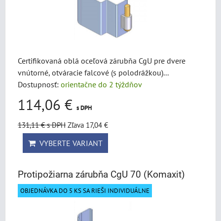
Certifikovaná oblá oceľová zárubňa CgU pre dvere
vnútorné, otváracie falcové (s polodrážkou)...
Dostupnosť:
orientačne do 2 týždňov
114,06 €
s DPH
131,11 €
s DPH
Zľava 17,04 €
VYBERTE VARIANT
Protipožiarna zárubňa CgU 70 (Komaxit)
OBJEDNÁVKA DO 5 KS SA RIEŠI INDIVIDUÁLNE