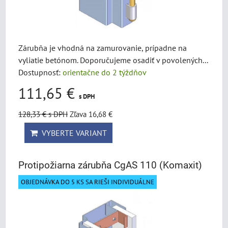
Zárubňa je vhodná na zamurovanie, prípadne na
vyliatie betónom. Doporučujeme osadiť v povolených...
Dostupnosť:
orientačne do 2 týždňov
111,65 €
s DPH
128,33 €
s DPH
Zľava 16,68 €
VYBERTE VARIANT
Protipožiarna zárubňa CgAS 110 (Komaxit)
OBJEDNÁVKA DO 5 KS SA RIEŠI INDIVIDUÁLNE