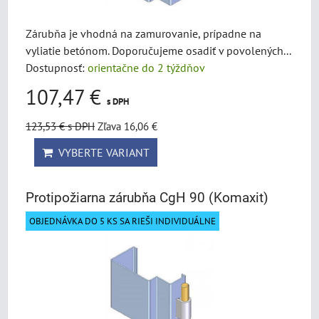
Zárubňa je vhodná na zamurovanie, prípadne na
vyliatie betónom. Doporučujeme osadiť v povolených...
Dostupnosť:
orientačne do 2 týždňov
107,47 €
s DPH
123,53 €
s DPH
Zľava 16,06 €
VYBERTE VARIANT
Protipožiarna zárubňa CgH 90 (Komaxit)
OBJEDNÁVKA DO 5 KS SA RIEŠI INDIVIDUÁLNE