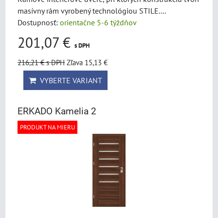
masívny rám vyrobený technológiou STILE....
Dostupnosť:
orientačne 5-6 týždňov
201,07 €
s DPH
216,21 €
s DPH
Zľava 15,13 €
VYBERTE VARIANT
ERKADO Kamelia 2
PRODUKT NA MIERU