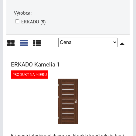
Výrobca:
ERKADO (8)
Mriežka
Zoznam
Tabuľka
ERKADO Kamelia 1
PRODUKT NA MIERU
Rámové interiérové dvere, pri ktorých konštrukciu tvorí