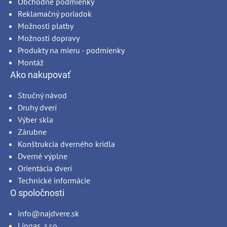
Obchodné podmienky
Reklamačný poriadok
Možnosti platby
Možnosti dopravy
Produkty na mieru - podmienky
Montáž
Ako nakupovať
Stručný návod
Druhy dverí
Výber skla
Zárubne
Konštrukcia dverného krídla
Dverné výplne
Orientácia dverí
Technické informácie
O spoločnosti
info@najdvere.sk
Lingas, s.r.o.