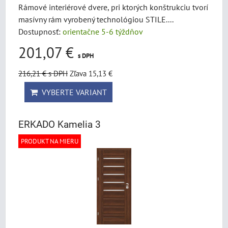
Rámové interiérové dvere, pri ktorých konštrukciu tvorí
masívny rám vyrobený technológiou STILE....
Dostupnosť:
orientačne 5-6 týždňov
201,07 €
s DPH
216,21 €
s DPH
Zľava 15,13 €
VYBERTE VARIANT
ERKADO Kamelia 3
PRODUKT NA MIERU