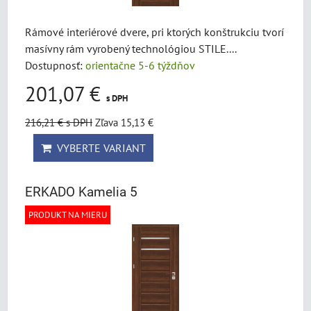
Rámové interiérové dvere, pri ktorých konštrukciu tvorí
masívny rám vyrobený technológiou STILE....
Dostupnosť:
orientačne 5-6 týždňov
201,07 €
s DPH
216,21 €
s DPH
Zľava 15,13 €
VYBERTE VARIANT
ERKADO Kamelia 5
PRODUKT NA MIERU