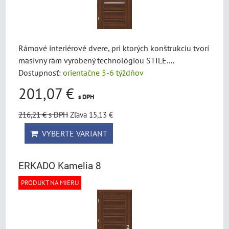
Rámové interiérové dvere, pri ktorých konštrukciu tvorí
masívny rám vyrobený technológiou STILE....
Dostupnosť:
orientačne 5-6 týždňov
201,07 €
s DPH
216,21 €
s DPH
Zľava 15,13 €
VYBERTE VARIANT
ERKADO Kamelia 8
PRODUKT NA MIERU