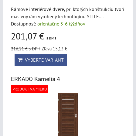
Rámové interiérové dvere, pri ktorých konštrukciu tvorí
masívny rám vyrobený technológiou STILE....
Dostupnosť:
orientačne 5-6 týždňov
201,07 €
s DPH
216,21 €
s DPH
Zľava 15,13 €
VYBERTE VARIANT
ERKADO Kamelia 4
PRODUKT NA MIERU