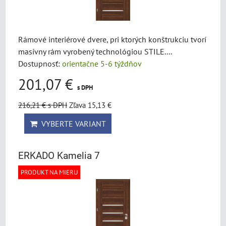
Rámové interiérové dvere, pri ktorých konštrukciu tvorí
masívny rám vyrobený technológiou STILE....
Dostupnosť:
orientačne 5-6 týždňov
201,07 €
s DPH
216,21 €
s DPH
Zľava 15,13 €
VYBERTE VARIANT
ERKADO Kamelia 7
PRODUKT NA MIERU