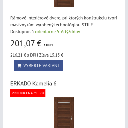
Rámové interiérové dvere, pri ktorých konštrukciu tvorí
masívny rám vyrobený technológiou STILE....
Dostupnosť:
orientačne 5-6 týždňov
201,07 €
s DPH
216,21 €
s DPH
Zľava 15,13 €
VYBERTE VARIANT
ERKADO Kamelia 6
PRODUKT NA MIERU