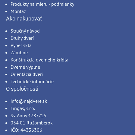
Produkty na mieru - podmienky
Montáž
Ako nakupovať
Stručný návod
Druhy dverí
Výber skla
Zárubne
Konštrukcia dverného krídla
Dverné výplne
Orientácia dverí
Technické informácie
O spoločnosti
info@najdvere.sk
Lingas, s.r.o.
Sv. Anny 4787/1A
034 01 Ružomberok
IČO: 44336306