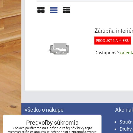
Mriežka
Zoznam
Tabuľka
Zárubňa interié
PRODUKT NA MIERU
Dostupnosť:
orien
Všetko o nákupe
Ako na
Spracovanie osobných údajov
Stručn
Predvoľby súkromia
Cookies používame na zlepšenie vašej návštevy tejto
Obchodné podmienky
Druhy 
webovej stránky, analýzu jej výkonnosti a zhromažďovanie