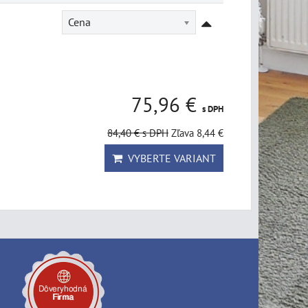
Cena
75,96 €
s DPH
84,40 €
s DPH
Zľava 8,44 €
VYBERTE VARIANT