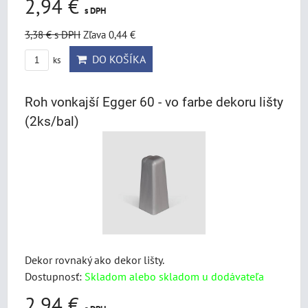
2,94 €
s DPH
3,38 €
s DPH
Zľava 0,44 €
DO KOŠÍKA
ks
Roh vonkajší Egger 60 - vo farbe dekoru lišty
(2ks/bal)
Dekor rovnaký ako dekor lišty.
Dostupnosť:
Skladom alebo skladom u dodávateľa
2,94 €