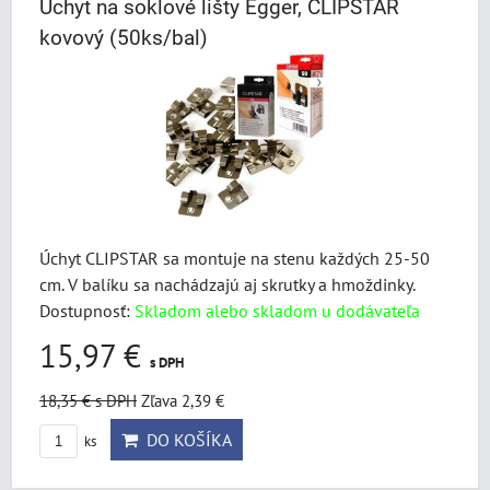
Úchyt na soklové lišty Egger, CLIPSTAR
kovový (50ks/bal)
Úchyt CLIPSTAR sa montuje na stenu každých 25-50
cm. V balíku sa nachádzajú aj skrutky a hmoždinky.
Dostupnosť:
Skladom alebo skladom u dodávateľa
15,97 €
s DPH
18,35 €
s DPH
Zľava 2,39 €
DO KOŠÍKA
ks