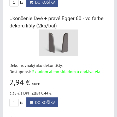
DO KOŠÍKA
ks
Ukončenie ľavé + pravé Egger 60 - vo farbe
dekoru lišty (2ks/bal)
Dekor rovnaký ako dekor lišty.
Dostupnosť:
Skladom alebo skladom u dodávateľa
2,94 €
s DPH
3,38 €
s DPH
Zľava 0,44 €
DO KOŠÍKA
ks