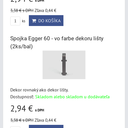
s DPH
3,38 €
s DPH
Zľava 0,44 €
DO KOŠÍKA
ks
Spojka Egger 60 - vo farbe dekoru lišty
(2ks/bal)
Dekor rovnaký ako dekor lišty.
Dostupnosť:
Skladom alebo skladom u dodávateľa
2,94 €
s DPH
3,38 €
s DPH
Zľava 0,44 €