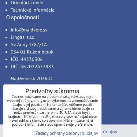
Orientácia dverí
Technické informácie
O spoločnosti
info@najdvere.sk
Lingas, s.r.o.
Sv. Anny 4787/1A
034 01 Ružomberok
IČO: 44336306
DIČ: SK2022672883
NajDvere.sk
2026 ©
Predvoľby súkromia
Cookies používame na zlepšenie vašej návštevy tejto
webovej stránky, analýzu jej výkonnosti a zhromažďovanie
údajov o jej používaní. Na tento účel môžeme použiť
nástroje a služby tretích strán a zhromaždené údaje sa
môžu preniesť k partnerom v EÚ, USA alebo iných
krajinách. Kliknutím na „Prijať všetky cookies“ vyjadrujete
svoj súhlas s týmto spracovaním. Nižšie môžete nájsť
podrobné informácie alebo upraviť svoje preferencie.
Predvoľby súkromia
Zásady ochrany osobných údajov
Zásady ochrany osobných údajov