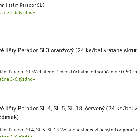
ým lištám Parador SL5
tačne 5-6 týždňov
é lišty Parador SL3 oranžový (24 ks/bal vrátane skrut
ištám Parador SL3Vzdialenosť medzi úchytmi odporúčame 40-50 c
tačne 5-6 týždňov
é lišty Parador SL 4, SL 5, SL 18, červený (24 ks/bal 
ždiniek)
štám Parador SL4, SL,5, SL 18 Vzdialenosť medzi úchytmi odporú