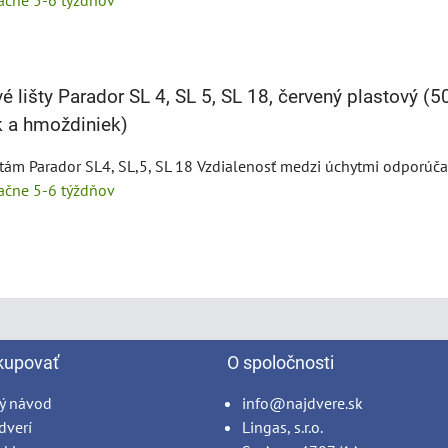
tačne 5-6 týždňov
é lišty Parador SL 4, SL 5, SL 18, červený plastový (5
k a hmoždiniek)
štám Parador SL4, SL,5, SL 18 Vzdialenosť medzi úchytmi odporú
tačne 5-6 týždňov
kupovať
O spoločnosti
ý návod
info@najdvere.sk
dverí
Lingas, s.r.o.