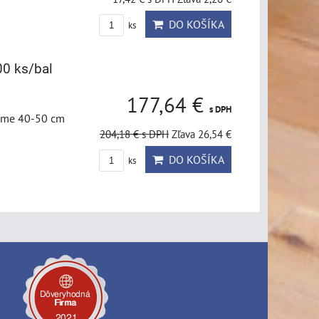
DO KOŠÍKA
ks
00 ks/bal
177,64 €
s DPH
čame 40-50 cm
204,18 €
s DPH
Zľava 26,54 €
DO KOŠÍKA
ks