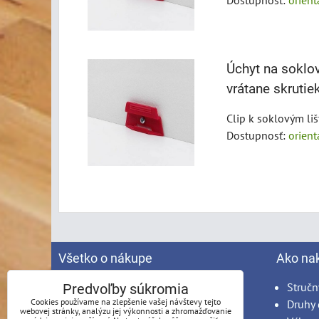
Dostupnosť:
orien
Úchyt na soklov
vrátane skrutie
Clip k soklovým li
Dostupnosť:
orien
Všetko o nákupe
Ako na
Spracovanie osobných údajov
Stručn
Predvoľby súkromia
Cookies používame na zlepšenie vašej návštevy tejto
Obchodné podmienky
Druhy 
webovej stránky, analýzu jej výkonnosti a zhromažďovanie