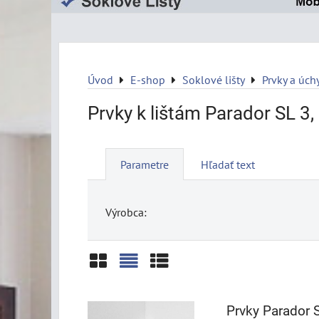
Úvod
E-shop
Soklové lišty
Prvky a úch
Prvky k lištám Parador SL 3, 
Parametre
Hľadať text
Výrobca:
Mriežka
Zoznam
Tabuľka
Prvky Parador S