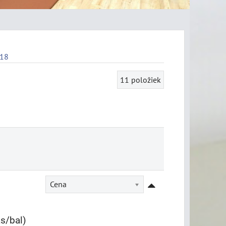
 18
11
položiek
Cena
ks/bal)