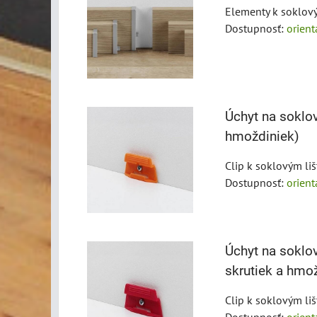
Elementy k soklov
Dostupnosť:
orien
Úchyt na soklov
hmoždiniek)
Clip k soklovým l
Dostupnosť:
orien
Úchyt na soklov
skrutiek a hmo
Clip k soklovým li