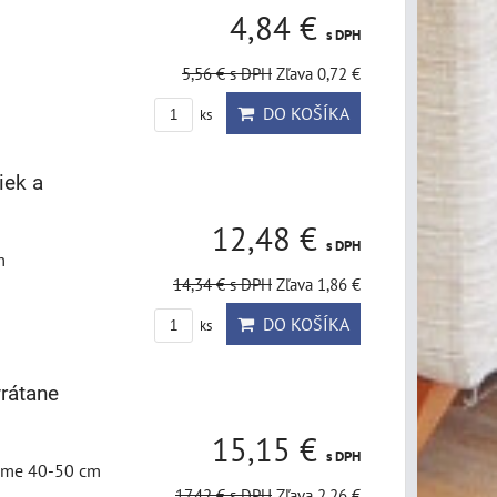
4,84 €
s DPH
5,56 €
s DPH
Zľava 0,72 €
DO KOŠÍKA
ks
iek a
12,48 €
s DPH
m
14,34 €
s DPH
Zľava 1,86 €
DO KOŠÍKA
ks
vrátane
15,15 €
s DPH
čame 40-50 cm
17,42 €
s DPH
Zľava 2,26 €