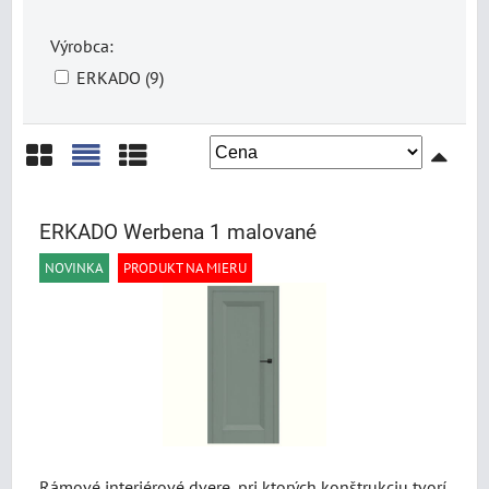
Výrobca:
ERKADO (9)
Mriežka
Zoznam
Tabuľka
ERKADO Werbena 1 malované
NOVINKA
PRODUKT NA MIERU
Rámové interiérové dvere, pri ktorých konštrukciu tvorí