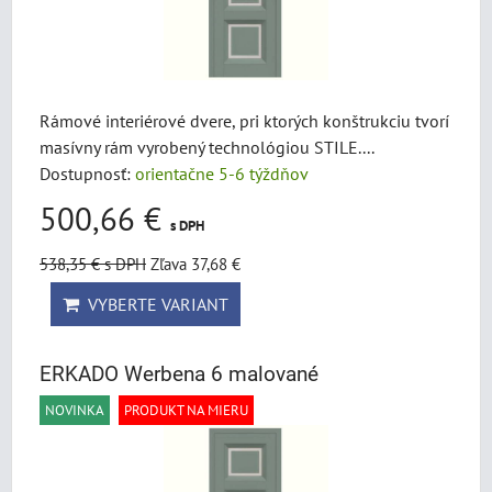
Rámové interiérové dvere, pri ktorých konštrukciu tvorí
masívny rám vyrobený technológiou STILE....
Dostupnosť:
orientačne 5-6 týždňov
500,66 €
s DPH
538,35 €
s DPH
Zľava 37,68 €
VYBERTE VARIANT
ERKADO Werbena 6 malované
NOVINKA
PRODUKT NA MIERU