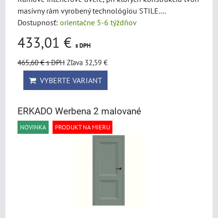
masívny rám vyrobený technológiou STILE....
Dostupnosť:
orientačne 5-6 týždňov
433,01 €
s DPH
465,60 €
s DPH
Zľava 32,59 €
VYBERTE VARIANT
ERKADO Werbena 2 malované
NOVINKA
PRODUKT NA MIERU