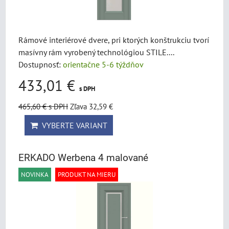
Rámové interiérové dvere, pri ktorých konštrukciu tvorí
masívny rám vyrobený technológiou STILE....
Dostupnosť:
orientačne 5-6 týždňov
433,01 €
s DPH
465,60 €
s DPH
Zľava 32,59 €
VYBERTE VARIANT
ERKADO Werbena 4 malované
NOVINKA
PRODUKT NA MIERU