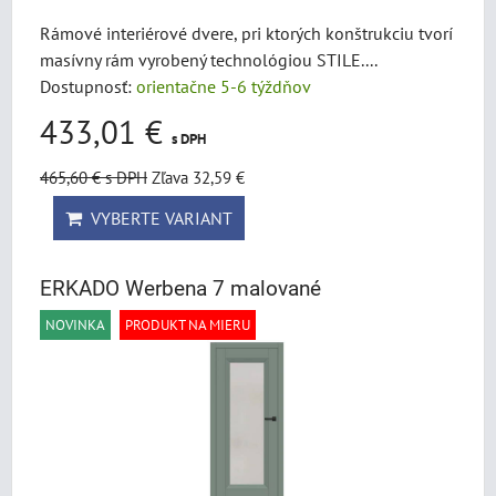
Rámové interiérové dvere, pri ktorých konštrukciu tvorí
masívny rám vyrobený technológiou STILE....
Dostupnosť:
orientačne 5-6 týždňov
433,01 €
s DPH
465,60 €
s DPH
Zľava 32,59 €
VYBERTE VARIANT
ERKADO Werbena 7 malované
NOVINKA
PRODUKT NA MIERU