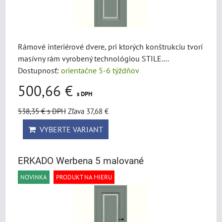
Rámové interiérové dvere, pri ktorých konštrukciu tvorí
masívny rám vyrobený technológiou STILE....
Dostupnosť:
orientačne 5-6 týždňov
500,66 €
s DPH
538,35 €
s DPH
Zľava 37,68 €
VYBERTE VARIANT
ERKADO Werbena 5 malované
NOVINKA
PRODUKT NA MIERU