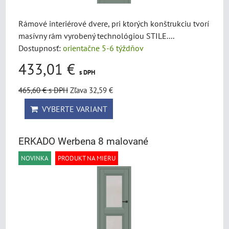
Rámové interiérové dvere, pri ktorých konštrukciu tvorí
masívny rám vyrobený technológiou STILE....
Dostupnosť:
orientačne 5-6 týždňov
433,01 €
s DPH
465,60 €
s DPH
Zľava 32,59 €
VYBERTE VARIANT
ERKADO Werbena 8 malované
NOVINKA
PRODUKT NA MIERU