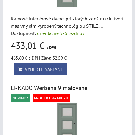
Rámové interiérové dvere, pri ktorých konštrukciu tvorí
masívny rám vyrobený technológiou STILE....
Dostupnosť:
orientačne 5-6 týždňov
433,01 €
s DPH
465,60 €
s DPH
Zľava 32,59 €
VYBERTE VARIANT
ERKADO Werbena 9 malované
NOVINKA
PRODUKT NA MIERU