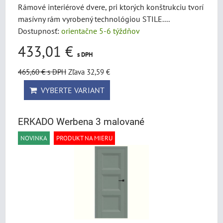
Rámové interiérové dvere, pri ktorých konštrukciu tvorí
masívny rám vyrobený technológiou STILE....
Dostupnosť:
orientačne 5-6 týždňov
433,01 €
s DPH
465,60 €
s DPH
Zľava 32,59 €
VYBERTE VARIANT
ERKADO Werbena 3 malované
NOVINKA
PRODUKT NA MIERU