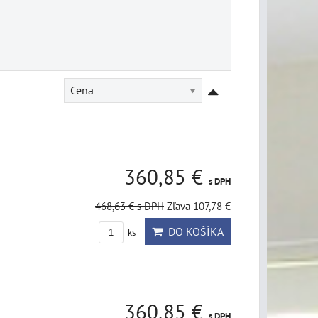
Cena
360,85 €
s DPH
468,63 €
s DPH
Zľava 107,78 €
DO KOŠÍKA
ks
360,85 €
s DPH