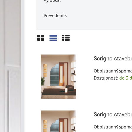
Prevedenie:
Mriežka
Zoznam
Tabuľka
Scrigno stave
Obojstranný spoma
Dostupnosť:
do 3 d
Scrigno stave
Obojstranný spoma