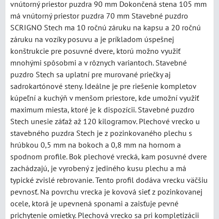
vnútorný priestor puzdra 90 mm Dokončená stena 105 mm
má vnútorný priestor puzdra 70 mm Stavebné puzdro
SCRIGNO Stech ma 10 ročnú záruku na kapsu a 20 ročnú
záruku na vozíky posuvu a je príkladom úspešnej
konštrukcie pre posuvné dvere, ktorú možno využiť
mnohými spôsobmi a v rôznych variantoch. Stavebné
puzdro Stech sa uplatní pre murované priečky aj
sadrokartónové steny. Ideálne je pre riešenie kompletov
kúpeľní a kuchýň v menšom priestore, kde umožní využiť
maximum miesta, ktoré je k dispozícii. Stavebné puzdro
Stech unesie záťaž až 120 kilogramov. Plechové vrecko u
stavebného puzdra Stech je z pozinkovaného plechu s
hrúbkou 0,5 mm na bokoch a 0,8 mm na hornom a
spodnom profile. Bok plechové vrecká, kam posuvné dvere
zachádzajú, je vyrobený z jediného kusu plechu a má
typické zvislé rebrovanie. Tento profil dodáva vrecku väčšiu
pevnosť. Na povrchu vrecka je kovová sieť z pozinkovanej
ocele, ktorá je upevnená sponami a zaisťuje pevné
prichytenie omietky. Plechová vrecko sa pri kompletizácii