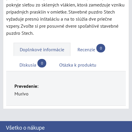
pokryje sieťou zo sklených vlákien, ktorá zamedzuje vzniku
prípadných prasklín v omietke. Stavebné puzdro Stech
vyžaduje presnú inštaláciu a na to slúžia dve priečne
vzpery. Zvoľte si pre posuvné dvere spoľahlivé stavebné
puzdro Stech.
0
Doplnkové informácie
Recenzie
0
Diskusia
Otázka k produktu
Prevedenie:
Murivo
Všetko o nákupe