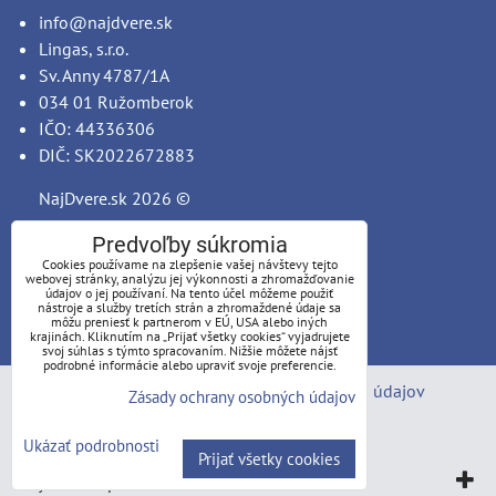
info@najdvere.sk
Lingas, s.r.o.
Sv. Anny 4787/1A
034 01 Ružomberok
IČO: 44336306
DIČ: SK2022672883
NajDvere.sk
2026 ©
Predvoľby súkromia
Cookies používame na zlepšenie vašej návštevy tejto
webovej stránky, analýzu jej výkonnosti a zhromažďovanie
údajov o jej používaní. Na tento účel môžeme použiť
nástroje a služby tretích strán a zhromaždené údaje sa
môžu preniesť k partnerom v EÚ, USA alebo iných
krajinách. Kliknutím na „Prijať všetky cookies“ vyjadrujete
svoj súhlas s týmto spracovaním. Nižšie môžete nájsť
podrobné informácie alebo upraviť svoje preferencie.
Predvoľby súkromia
Zásady ochrany osobných údajov
Zásady ochrany osobných údajov
Stav objednávky
Ukázať podrobnosti
Prijať všetky cookies
Vytvorené pomocou:
BiznisWeb.sk