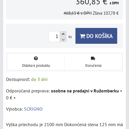
360,85 €
s DPH
468,63 €
s DPH
Zľava
107,78 €
DO KOŠÍKA
ks
Otázka k produktu
Doručenia
Dostupnosť:
do 3 dní
osobne na predajni v Ružomberku
•
0 €
•
Výrobca:
SCRIGNO
Výška priechodu je 2100 mm Dokončená stena 125 mm má