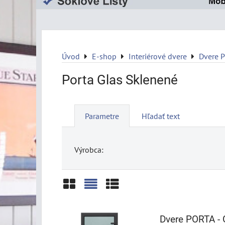
Úvod
E-shop
Interiérové dvere
Dvere 
Porta Glas Sklenené
Parametre
Hľadať text
Výrobca:
Mriežka
Zoznam
Tabuľka
Dvere PORTA - 