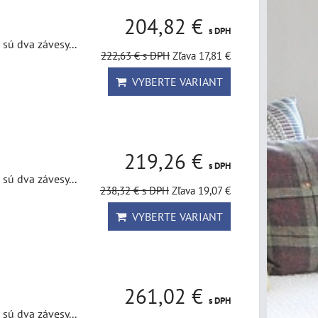
204,82 €
s DPH
sú dva závesy...
222,63 €
s DPH
Zľava 17,81 €
VYBERTE VARIANT
219,26 €
s DPH
sú dva závesy...
238,32 €
s DPH
Zľava 19,07 €
VYBERTE VARIANT
261,02 €
s DPH
sú dva závesy...