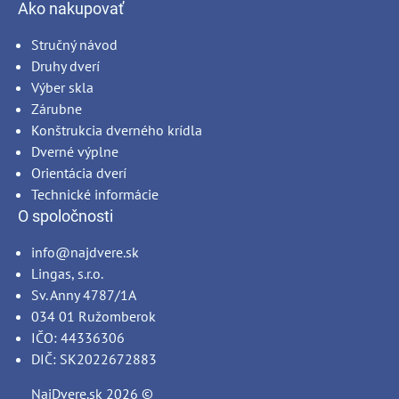
Ako nakupovať
Stručný návod
Druhy dverí
Výber skla
Zárubne
Konštrukcia dverného krídla
Dverné výplne
Orientácia dverí
Technické informácie
O spoločnosti
info@najdvere.sk
Lingas, s.r.o.
Sv. Anny 4787/1A
034 01 Ružomberok
IČO: 44336306
DIČ: SK2022672883
NajDvere.sk
2026 ©