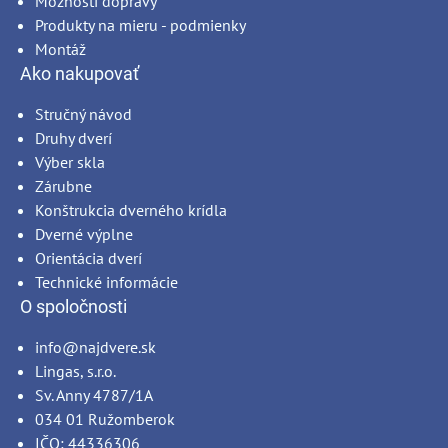
Možnosti dopravy
Produkty na mieru - podmienky
Montáž
Ako nakupovať
Stručný návod
Druhy dverí
Výber skla
Zárubne
Konštrukcia dverného krídla
Dverné výplne
Orientácia dverí
Technické informácie
O spoločnosti
info@najdvere.sk
Lingas, s.r.o.
Sv. Anny 4787/1A
034 01 Ružomberok
IČO: 44336306