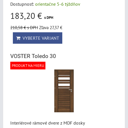
Dostupnosť:
orientačne 5-6 týždňov
183,20 €
s DPH
210,58 €
s DPH
Zľava 27,37 €
VYBERTE VARIANT
VOSTER Toledo 30
PRODUKT NA MIERU
Interiérové rámové dvere z MDF dosky