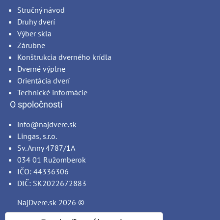
Stručný návod
Druhy dverí
Výber skla
Zárubne
Konštrukcia dverného krídla
Dverné výplne
Orientácia dverí
Technické informácie
O spoločnosti
info@najdvere.sk
Lingas, s.r.o.
Sv. Anny 4787/1A
034 01 Ružomberok
IČO: 44336306
DIČ: SK2022672883
NajDvere.sk
2026 ©