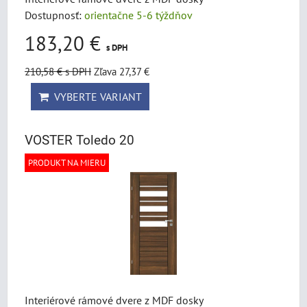
Dostupnosť:
orientačne 5-6 týždňov
183,20 €
s DPH
210,58 €
s DPH
Zľava 27,37 €
VYBERTE VARIANT
VOSTER Toledo 20
PRODUKT NA MIERU
Interiérové rámové dvere z MDF dosky