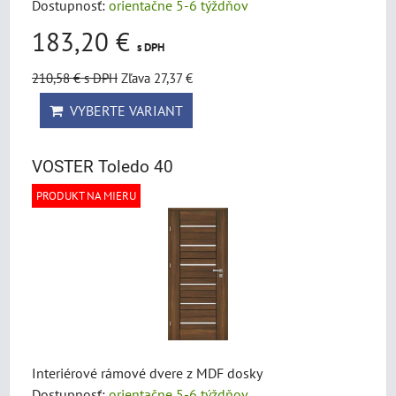
Dostupnosť:
orientačne 5-6 týždňov
183,20 €
s DPH
210,58 €
s DPH
Zľava 27,37 €
VYBERTE VARIANT
VOSTER Toledo 40
PRODUKT NA MIERU
Interiérové rámové dvere z MDF dosky
Dostupnosť:
orientačne 5-6 týždňov