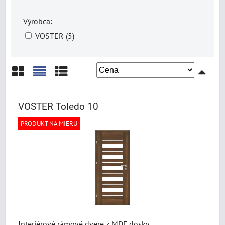
Výrobca:
VOSTER (5)
Mriežka
Zoznam
Tabuľka
VOSTER Toledo 10
PRODUKT NA MIERU
Interiérové rámové dvere z MDF dosky