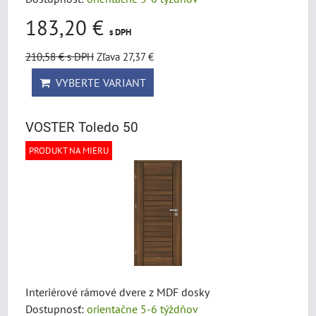
183,20 €
s DPH
210,58 €
s DPH
Zľava 27,37 €
VYBERTE VARIANT
VOSTER Toledo 50
PRODUKT NA MIERU
Interiérové rámové dvere z MDF dosky
Dostupnosť:
orientačne 5-6 týždňov