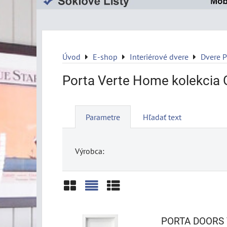
Úvod
E-shop
Interiérové dvere
Dvere 
Porta Verte Home kolekcia 
Parametre
Hľadať text
Výrobca:
Mriežka
Zoznam
Tabuľka
PORTA DOORS 