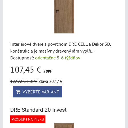
Interiérové dvere s povrchom DRE CELL a Dekor 3D,
konštrukcia je masívny drevený rám výplň...
Dostupnosť:
orientačne 5-6 týždňov
107,45 €
s DPH
127,92 €
s DPH
Zľava 20,47 €
VYBERTE VARIANT
DRE Standard 20 Invest
PRODUKT NA MIERU