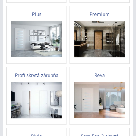
Plus
Premium
Profi skrytá zárubňa
Reva