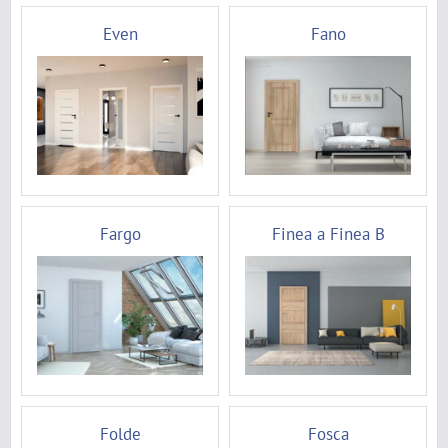
Even
Fano
Fargo
Finea a Finea B
Folde
Fosca