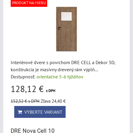
PRODUKT NA MIERU
Interiérové dvere s povrchom DRE CELL a Dekor 3D,
konštrukcia je masívny drevený rám výplň...
Dostupnosť:
orientačne 5-6 týždňov
128,12 €
s DPH
152,52 €
s DPH
Zľava 24,40 €
VYBERTE VARIANT
DRE Nova Cell 10