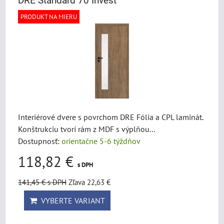
DRE Standard 70 Invest
PRODUKT NA MIERU
Interiérové dvere s povrchom DRE Fólia a CPL laminát.
Konštrukciu tvorí rám z MDF s výplňou...
Dostupnosť:
orientačne 5-6 týždňov
118,82 €
s DPH
141,45 €
s DPH
Zľava 22,63 €
VYBERTE VARIANT