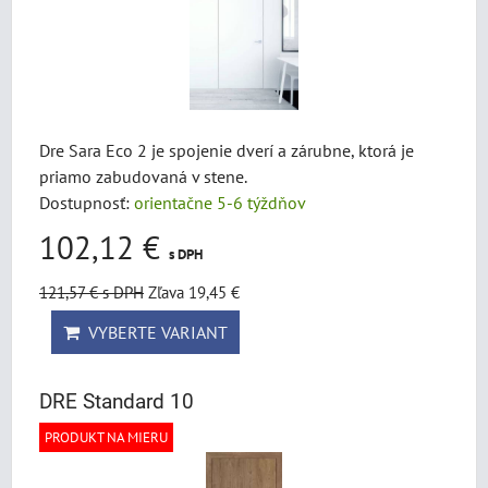
Dre Sara Eco 2 je spojenie dverí a zárubne, ktorá je
priamo zabudovaná v stene.
Dostupnosť:
orientačne 5-6 týždňov
102,12 €
s DPH
121,57 €
s DPH
Zľava 19,45 €
VYBERTE VARIANT
DRE Standard 10
PRODUKT NA MIERU