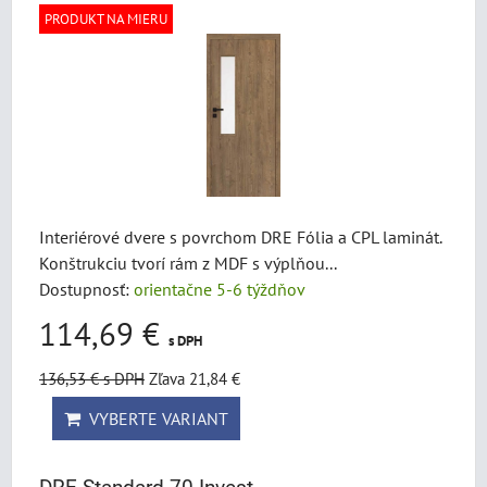
PRODUKT NA MIERU
Interiérové dvere s povrchom DRE Fólia a CPL laminát.
Konštrukciu tvorí rám z MDF s výplňou...
Dostupnosť:
orientačne 5-6 týždňov
114,69 €
s DPH
136,53 €
s DPH
Zľava 21,84 €
VYBERTE VARIANT