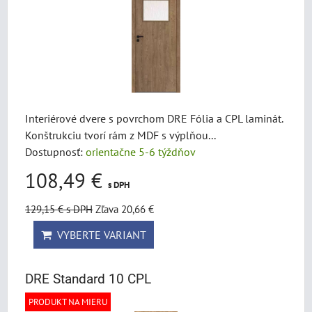
Interiérové dvere s povrchom DRE Fólia a CPL laminát.
Konštrukciu tvorí rám z MDF s výplňou...
Dostupnosť:
orientačne 5-6 týždňov
108,49 €
s DPH
129,15 €
s DPH
Zľava 20,66 €
VYBERTE VARIANT
DRE Standard 10 CPL
PRODUKT NA MIERU