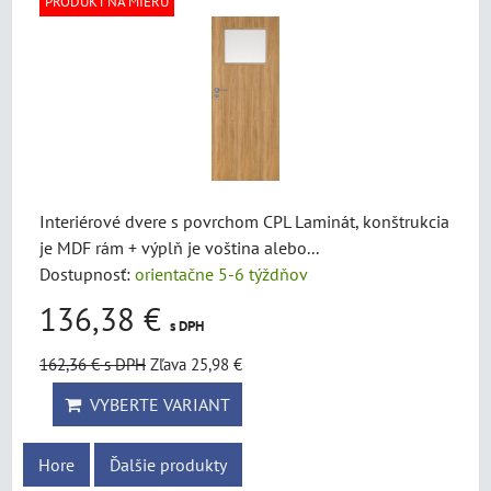
PRODUKT NA MIERU
Interiérové dvere s povrchom CPL Laminát, konštrukcia
je MDF rám + výplň je voština alebo...
Dostupnosť:
orientačne 5-6 týždňov
136,38 €
s DPH
162,36 €
s DPH
Zľava 25,98 €
VYBERTE VARIANT
Hore
Ďalšie produkty