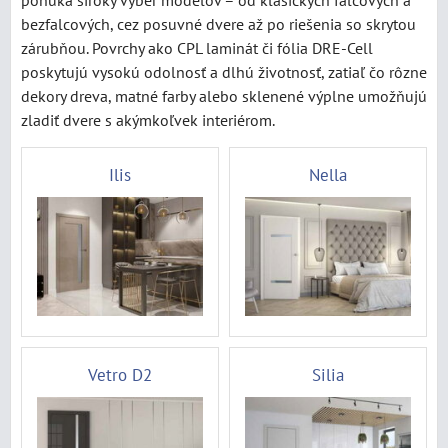
ponúka široký výber modelov – od klasických falcových a
bezfalcových, cez posuvné dvere až po riešenia so skrytou
zárubňou. Povrchy ako CPL laminát či fólia DRE-Cell
poskytujú vysokú odolnosť a dlhú životnosť, zatiaľ čo rôzne
dekory dreva, matné farby alebo sklenené výplne umožňujú
zladiť dvere s akýmkoľvek interiérom.
Ilis
Nella
Vetro D2
Silia