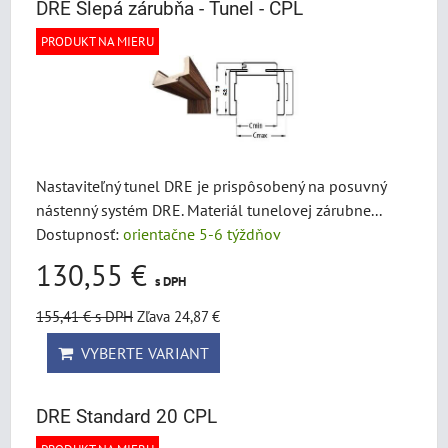
DRE Slepá zárubňa - Tunel - CPL
PRODUKT NA MIERU
Nastaviteľný tunel DRE je prispôsobený na posuvný
nástenný systém DRE. Materiál tunelovej zárubne...
Dostupnosť:
orientačne 5-6 týždňov
130,55 €
s DPH
155,41 €
s DPH
Zľava 24,87 €
VYBERTE VARIANT
DRE Standard 20 CPL