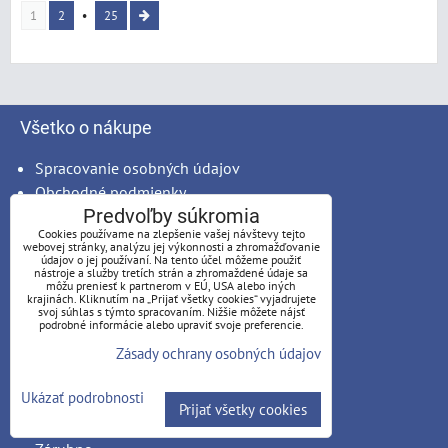
1
2
25
Všetko o nákupe
Spracovanie osobných údajov
Obchodné podmienky
Predvoľby súkromia
Reklamačný poriadok
Cookies používame na zlepšenie vašej návštevy tejto
Možnosti platby
webovej stránky, analýzu jej výkonnosti a zhromažďovanie
údajov o jej používaní. Na tento účel môžeme použiť
Možnosti dopravy
nástroje a služby tretích strán a zhromaždené údaje sa
Produkty na mieru - podmienky
môžu preniesť k partnerom v EÚ, USA alebo iných
krajinách. Kliknutím na „Prijať všetky cookies“ vyjadrujete
Montáž
svoj súhlas s týmto spracovaním. Nižšie môžete nájsť
podrobné informácie alebo upraviť svoje preferencie.
Ako nakupovať
Zásady ochrany osobných údajov
Stručný návod
Ukázať podrobnosti
Druhy dverí
Prijať všetky cookies
Výber skla