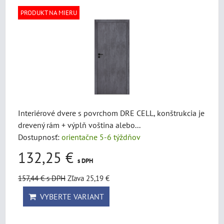
PRODUKT NA MIERU
Interiérové dvere s povrchom DRE CELL, konštrukcia je
drevený rám + výplň voština alebo...
Dostupnosť:
orientačne 5-6 týždňov
132,25 €
s DPH
157,44 €
s DPH
Zľava 25,19 €
VYBERTE VARIANT