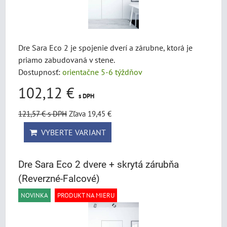
Dre Sara Eco 2 je spojenie dverí a zárubne, ktorá je
priamo zabudovaná v stene.
Dostupnosť:
orientačne 5-6 týždňov
102,12 €
s DPH
121,57 €
s DPH
Zľava 19,45 €
VYBERTE VARIANT
Dre Sara Eco 2 dvere + skrytá zárubňa
(Reverzné-Falcové)
NOVINKA
PRODUKT NA MIERU