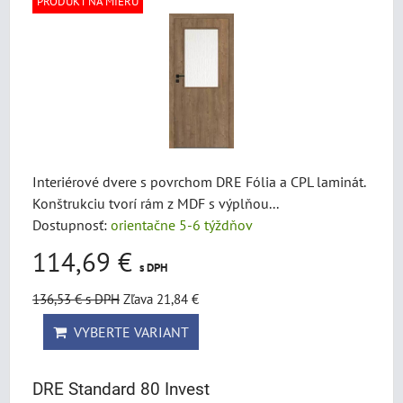
PRODUKT NA MIERU
Interiérové dvere s povrchom DRE Fólia a CPL laminát.
Konštrukciu tvorí rám z MDF s výplňou...
Dostupnosť:
orientačne 5-6 týždňov
114,69 €
s DPH
136,53 €
s DPH
Zľava 21,84 €
VYBERTE VARIANT
DRE Standard 80 Invest