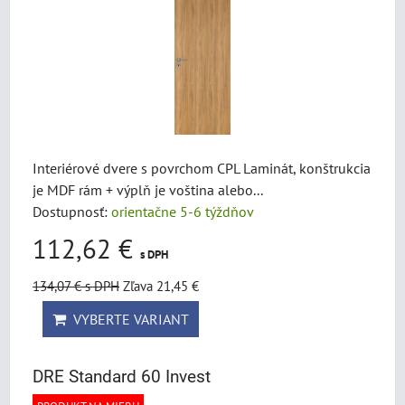
Interiérové dvere s povrchom CPL Laminát, konštrukcia
je MDF rám + výplň je voština alebo...
Dostupnosť:
orientačne 5-6 týždňov
112,62 €
s DPH
134,07 €
s DPH
Zľava 21,45 €
VYBERTE VARIANT
DRE Standard 60 Invest