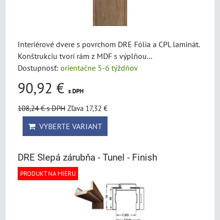
Interiérové dvere s povrchom DRE Fólia a CPL laminát.
Konštrukciu tvorí rám z MDF s výplňou...
Dostupnosť:
orientačne 5-6 týždňov
90,92 €
s DPH
108,24 €
s DPH
Zľava 17,32 €
VYBERTE VARIANT
DRE Slepá zárubňa - Tunel - Finish
PRODUKT NA MIERU