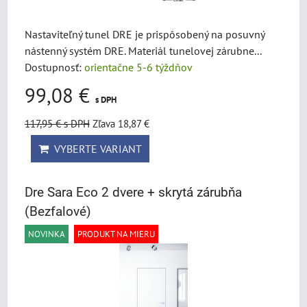
Nastaviteľný tunel DRE je prispôsobený na posuvný
nástenný systém DRE. Materiál tunelovej zárubne...
Dostupnosť:
orientačne 5-6 týždňov
99,08 €
s DPH
117,95 €
s DPH
Zľava 18,87 €
VYBERTE VARIANT
Dre Sara Eco 2 dvere + skrytá zárubňa
(Bezfalové)
NOVINKA
PRODUKT NA MIERU