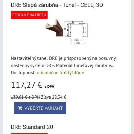
DRE Slepá zárubňa - Tunel - CELL, 3D
PRODUKT NA MIERU
Nastaviteľný tunel DRE je prispôsobený na posuvný
nástenný systém DRE. Materiál tunelovej zárubne...
Dostupnosť:
orientačne 5-6 týždňov
117,27 €
s DPH
139,61 €
s DPH
Zľava 22,34 €
VYBERTE VARIANT
DRE Standard 20