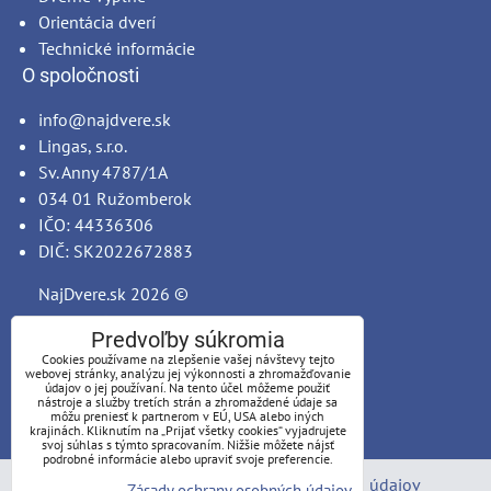
Orientácia dverí
Technické informácie
O spoločnosti
info@najdvere.sk
Lingas, s.r.o.
Sv. Anny 4787/1A
034 01 Ružomberok
IČO: 44336306
DIČ: SK2022672883
NajDvere.sk
2026 ©
Predvoľby súkromia
Cookies používame na zlepšenie vašej návštevy tejto
webovej stránky, analýzu jej výkonnosti a zhromažďovanie
údajov o jej používaní. Na tento účel môžeme použiť
nástroje a služby tretích strán a zhromaždené údaje sa
môžu preniesť k partnerom v EÚ, USA alebo iných
krajinách. Kliknutím na „Prijať všetky cookies“ vyjadrujete
svoj súhlas s týmto spracovaním. Nižšie môžete nájsť
podrobné informácie alebo upraviť svoje preferencie.
Predvoľby súkromia
Zásady ochrany osobných údajov
Zásady ochrany osobných údajov