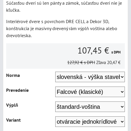
Súčasťou dverí sú len pánty a zámok, súčasťou dverí nie je
kľučka.
Interiérové dvere s povrchom DRE CELL a Dekor 3D,
konštrukcia je masívny drevený rám výplň voština alebo
drevotrieska.
107,45 €
s DPH
127,92 €
s DPH
Zľava
20,47 €
Norma
Prevedenie
Výplň
Variant