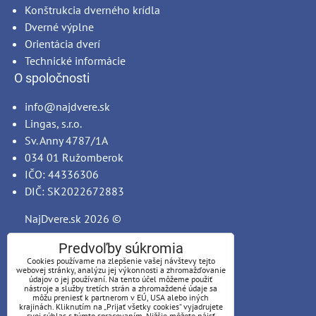
Konštrukcia dverného krídla
Dverné výplne
Orientácia dverí
Technické informácie
O spoločnosti
info@najdvere.sk
Lingas, s.r.o.
Sv. Anny 4787/1A
034 01 Ružomberok
IČO: 44336306
DIČ: SK2022672883
NajDvere.sk
2026 ©
Predvoľby súkromia
Cookies používame na zlepšenie vašej návštevy tejto
webovej stránky, analýzu jej výkonnosti a zhromažďovanie
údajov o jej používaní. Na tento účel môžeme použiť
nástroje a služby tretích strán a zhromaždené údaje sa
môžu preniesť k partnerom v EÚ, USA alebo iných
krajinách. Kliknutím na „Prijať všetky cookies“ vyjadrujete
svoj súhlas s týmto spracovaním. Nižšie môžete nájsť