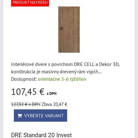
PRODUKT NA MIERU
Interiérové dvere s povrchom DRE CELL a Dekor 3D,
konštrukcia je masívny drevený rám výplň...
Dostupnosť:
orientačne 5-6 týždňov
107,45 €
s DPH
127,92 €
s DPH
Zľava 20,47 €
VYBERTE VARIANT
DRE Standard 20 Invest