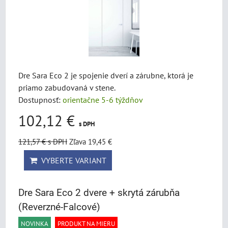
Dre Sara Eco 2 je spojenie dverí a zárubne, ktorá je
priamo zabudovaná v stene.
Dostupnosť:
orientačne 5-6 týždňov
102,12 €
s DPH
121,57 €
s DPH
Zľava 19,45 €
VYBERTE VARIANT
Dre Sara Eco 2 dvere + skrytá zárubňa
(Reverzné-Falcové)
NOVINKA
PRODUKT NA MIERU