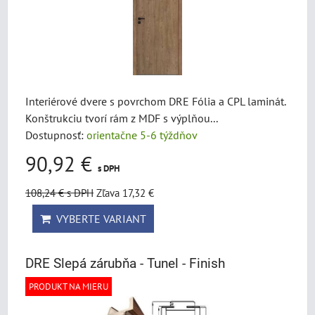
Interiérové dvere s povrchom DRE Fólia a CPL laminát.
Konštrukciu tvorí rám z MDF s výplňou...
Dostupnosť:
orientačne 5-6 týždňov
90,92 €
s DPH
108,24 €
s DPH
Zľava 17,32 €
VYBERTE VARIANT
DRE Slepá zárubňa - Tunel - Finish
PRODUKT NA MIERU