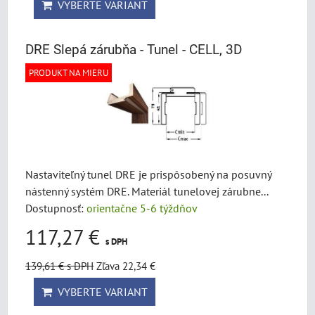
VYBERTE VARIANT
DRE Slepá zárubňa - Tunel - CELL, 3D
PRODUKT NA MIERU
Nastaviteľný tunel DRE je prispôsobený na posuvný
nástenný systém DRE. Materiál tunelovej zárubne...
Dostupnosť:
orientačne 5-6 týždňov
117,27 €
s DPH
139,61 €
s DPH
Zľava 22,34 €
VYBERTE VARIANT