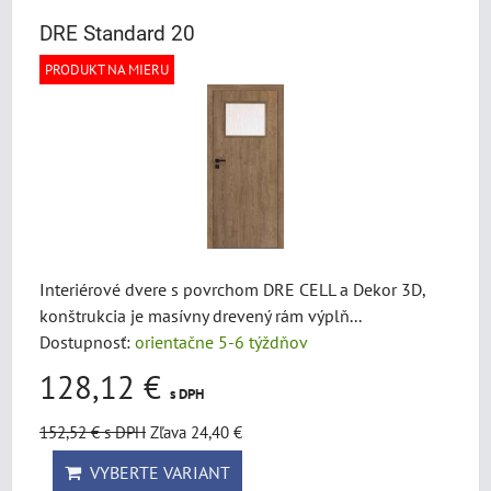
DRE Standard 20
PRODUKT NA MIERU
Interiérové dvere s povrchom DRE CELL a Dekor 3D,
konštrukcia je masívny drevený rám výplň...
Dostupnosť:
orientačne 5-6 týždňov
128,12 €
s DPH
152,52 €
s DPH
Zľava 24,40 €
VYBERTE VARIANT