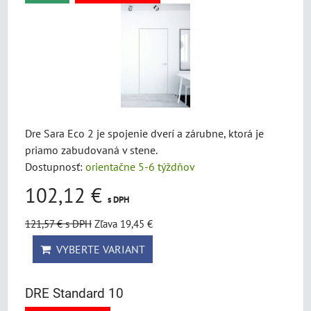
Dre Sara Eco 2 je spojenie dverí a zárubne, ktorá je
priamo zabudovaná v stene.
Dostupnosť:
orientačne 5-6 týždňov
102,12 €
s DPH
121,57 €
s DPH
Zľava 19,45 €
VYBERTE VARIANT
DRE Standard 10