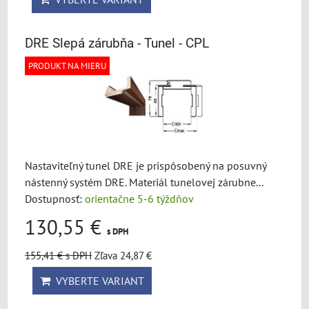
DRE Slepá zárubňa - Tunel - CPL
PRODUKT NA MIERU
Nastaviteľný tunel DRE je prispôsobený na posuvný
nástenný systém DRE. Materiál tunelovej zárubne...
Dostupnosť:
orientačne 5-6 týždňov
130,55 €
s DPH
155,41 €
s DPH
Zľava 24,87 €
VYBERTE VARIANT