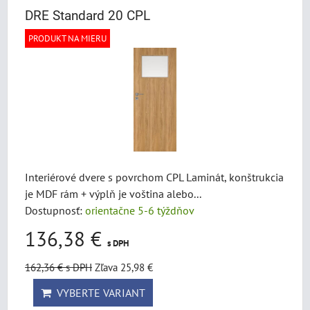
DRE Standard 20 CPL
PRODUKT NA MIERU
Interiérové dvere s povrchom CPL Laminát, konštrukcia
je MDF rám + výplň je voština alebo...
Dostupnosť:
orientačne 5-6 týždňov
136,38 €
s DPH
162,36 €
s DPH
Zľava 25,98 €
VYBERTE VARIANT