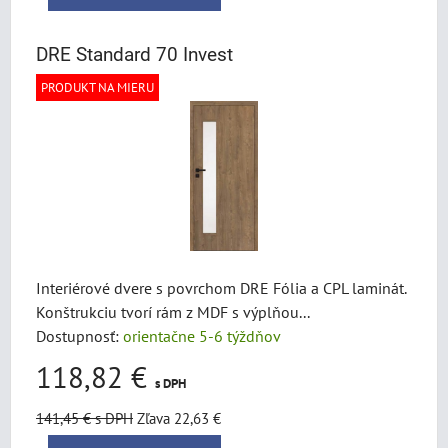
DRE Standard 70 Invest
PRODUKT NA MIERU
Interiérové dvere s povrchom DRE Fólia a CPL laminát.
Konštrukciu tvorí rám z MDF s výplňou...
Dostupnosť:
orientačne 5-6 týždňov
118,82 €
s DPH
141,45 €
s DPH
Zľava 22,63 €