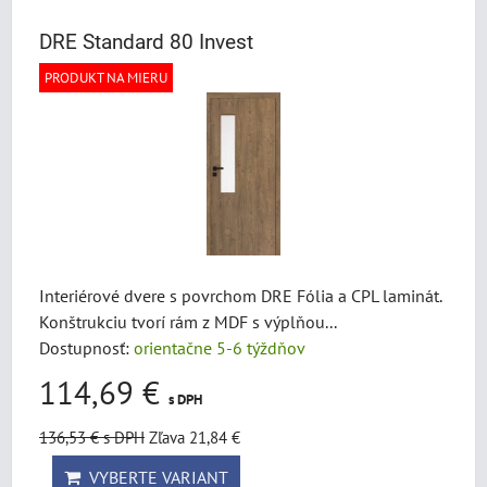
DRE Standard 80 Invest
PRODUKT NA MIERU
Interiérové dvere s povrchom DRE Fólia a CPL laminát.
Konštrukciu tvorí rám z MDF s výplňou...
Dostupnosť:
orientačne 5-6 týždňov
114,69 €
s DPH
136,53 €
s DPH
Zľava 21,84 €
VYBERTE VARIANT