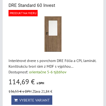
DRE Standard 60 Invest
PRODUKT NA MIERU
Interiérové dvere s povrchom DRE Fólia a CPL laminát.
Konštrukciu tvorí rám z MDF s výplňou...
Dostupnosť:
orientačne 5-6 týždňov
114,69 €
s DPH
136,53 €
s DPH
Zľava 21,84 €
VYBERTE VARIANT