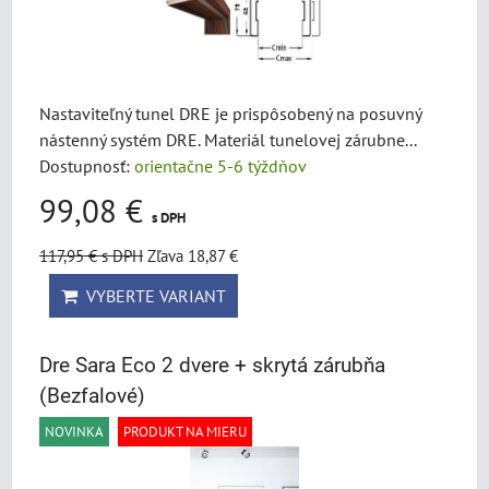
Nastaviteľný tunel DRE je prispôsobený na posuvný
nástenný systém DRE. Materiál tunelovej zárubne...
Dostupnosť:
orientačne 5-6 týždňov
99,08 €
s DPH
117,95 €
s DPH
Zľava 18,87 €
VYBERTE VARIANT
Dre Sara Eco 2 dvere + skrytá zárubňa
(Bezfalové)
NOVINKA
PRODUKT NA MIERU