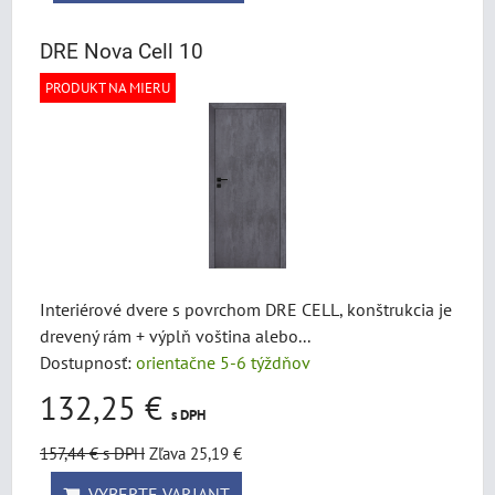
DRE Nova Cell 10
PRODUKT NA MIERU
Interiérové dvere s povrchom DRE CELL, konštrukcia je
drevený rám + výplň voština alebo...
Dostupnosť:
orientačne 5-6 týždňov
132,25 €
s DPH
157,44 €
s DPH
Zľava 25,19 €
VYBERTE VARIANT