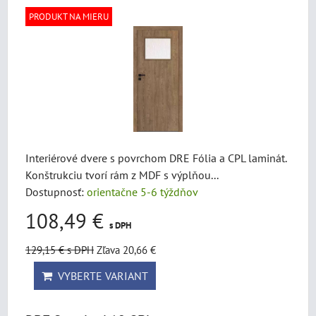
PRODUKT NA MIERU
Interiérové dvere s povrchom DRE Fólia a CPL laminát.
Konštrukciu tvorí rám z MDF s výplňou...
Dostupnosť:
orientačne 5-6 týždňov
108,49 €
s DPH
129,15 €
s DPH
Zľava 20,66 €
VYBERTE VARIANT