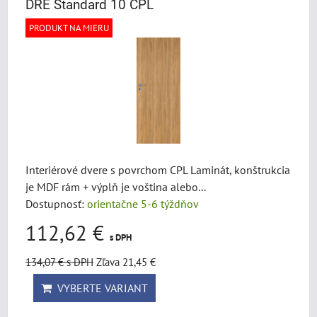
DRE Standard 10 CPL
PRODUKT NA MIERU
Interiérové dvere s povrchom CPL Laminát, konštrukcia
je MDF rám + výplň je voština alebo...
Dostupnosť:
orientačne 5-6 týždňov
112,62 €
s DPH
134,07 €
s DPH
Zľava 21,45 €
VYBERTE VARIANT