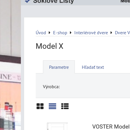
Úvod
E-shop
Interiérové dvere
Dvere 
Model X
Parametre
Hľadať text
Výrobca:
Mriežka
Zoznam
Tabuľka
VOSTER Model