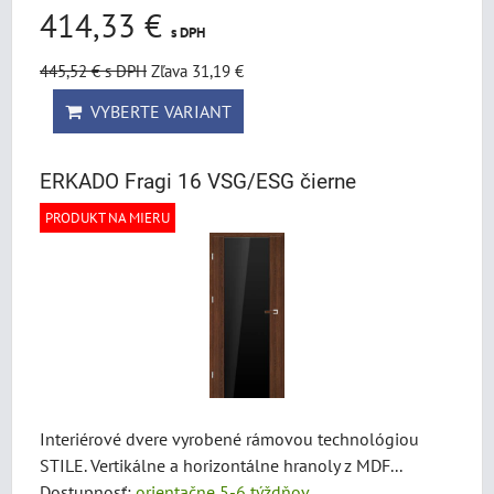
414,33 €
s DPH
445,52 €
s DPH
Zľava 31,19 €
VYBERTE VARIANT
ERKADO Fragi 16 VSG/ESG čierne
PRODUKT NA MIERU
Interiérové dvere vyrobené rámovou technológiou
STILE. Vertikálne a horizontálne hranoly z MDF...
Dostupnosť:
orientačne 5-6 týždňov