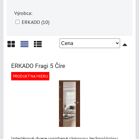
Výrobca:
ERKADO (10)
Mriežka
Zoznam
Tabuľka
ERKADO Fragi 5 Číre
PRODUKT NA MIERU
Interiérové dvere vyrobené rámovou technológiou