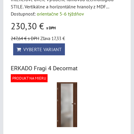
STILE. Vertikálne a horizontálne hranoly z MDF...
Dostupnosť:
orientačne 5-6 týždňov
230,30 €
s DPH
247,64 €
s DPH
Zľava 17,33 €
VYBERTE VARIANT
ERKADO Fragi 4 Decormat
PRODUKT NA MIERU