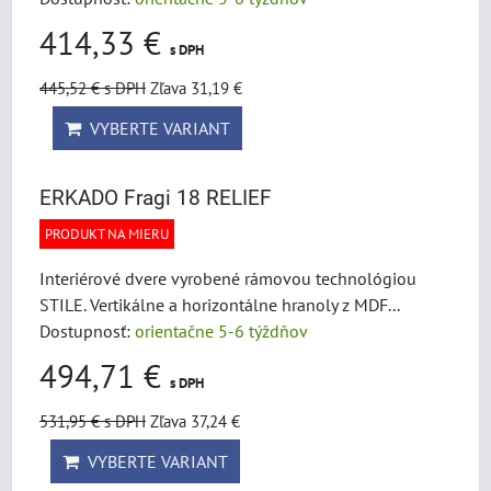
414,33 €
s DPH
445,52 €
s DPH
Zľava 31,19 €
VYBERTE VARIANT
ERKADO Fragi 18 RELIEF
PRODUKT NA MIERU
Interiérové dvere vyrobené rámovou technológiou
STILE. Vertikálne a horizontálne hranoly z MDF...
Dostupnosť:
orientačne 5-6 týždňov
494,71 €
s DPH
531,95 €
s DPH
Zľava 37,24 €
VYBERTE VARIANT