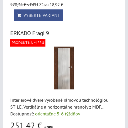
270,34 €
s DPH
Zľava 18,92 €
VYBERTE VARIANT
ERKADO Fragi 9
PRODUKT NA MIERU
Interiérové dvere vyrobené rámovou technológiou
STILE. Vertikálne a horizontálne hranoly z MDF...
Dostupnosť:
orientačne 5-6 týždňov
251,42 €
s DPH