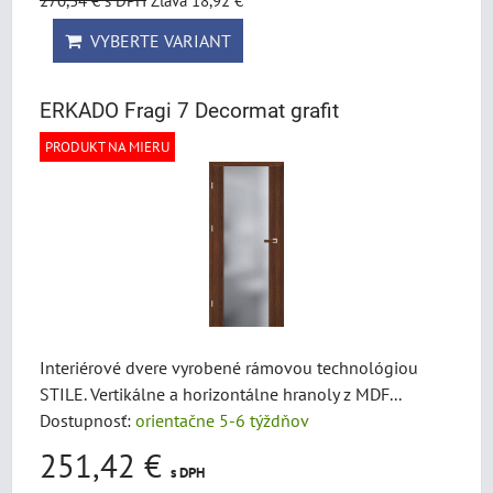
270,34 €
s DPH
Zľava 18,92 €
VYBERTE VARIANT
ERKADO Fragi 7 Decormat grafit
PRODUKT NA MIERU
Interiérové dvere vyrobené rámovou technológiou
STILE. Vertikálne a horizontálne hranoly z MDF...
Dostupnosť:
orientačne 5-6 týždňov
251,42 €
s DPH