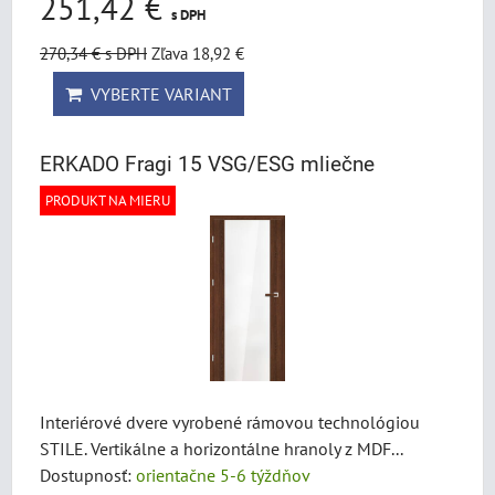
251,42 €
s DPH
270,34 €
s DPH
Zľava 18,92 €
VYBERTE VARIANT
ERKADO Fragi 15 VSG/ESG mliečne
PRODUKT NA MIERU
Interiérové dvere vyrobené rámovou technológiou
STILE. Vertikálne a horizontálne hranoly z MDF...
Dostupnosť:
orientačne 5-6 týždňov