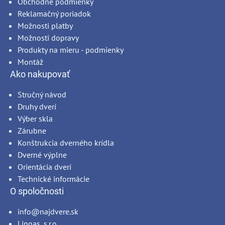
Obchodné podmienky
Reklamačný poriadok
Možnosti platby
Možnosti dopravy
Produkty na mieru - podmienky
Montáž
Ako nakupovať
Stručný návod
Druhy dverí
Výber skla
Zárubne
Konštrukcia dverného krídla
Dverné výplne
Orientácia dverí
Technické informácie
O spoločnosti
info@najdvere.sk
Lingas, s.r.o.