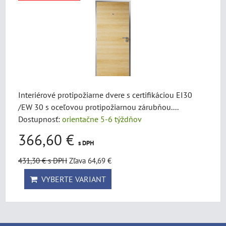
Interiérové protipožiarne dvere s certifikáciou EI30
/EW 30 s oceľovou protipožiarnou zárubňou....
Dostupnosť:
orientačne 5-6 týždňov
366,60 €
s DPH
431,30 €
s DPH
Zľava 64,69 €
VYBERTE VARIANT