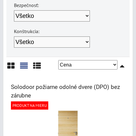
Bezpečnosť:
Konštrukcia:
Mriežka
Zoznam
Tabuľka
Solodoor požiarne odolné dvere (DPO) bez
zárubne
PRODUKT NA MIERU