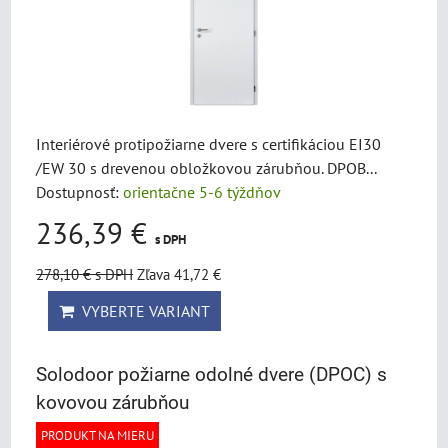
Interiérové protipožiarne dvere s certifikáciou EI30
/EW 30 s drevenou obložkovou zárubňou. DPOB...
Dostupnosť:
orientačne 5-6 týždňov
236,39 €
s DPH
278,10 €
s DPH
Zľava 41,72 €
VYBERTE VARIANT
Solodoor požiarne odolné dvere (DPOC) s
kovovou zárubňou
PRODUKT NA MIERU