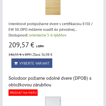
Interiérové protipožiarne dvere s certifikáciou EI30 /
EW 30. DPO môžeme osadiť do pôvodnej...
Dostupnosť:
orientačne 5-6 týždňov
209,57 €
s DPH
246,55 €
s DPH
Zľava 36,98 €
VYBERTE VARIANT
Solodoor požiarne odolné dvere (DPOB) s
obložkovou zárubňou
PRODUKT NA MIERU