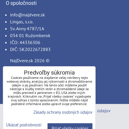
O spoločnosti
info@najdvere.sk
Lingas, s.r.o.
Sv. Anny 4787/1A
034 01 Ružomberok
IČO: 44336306
DIČ: SK2022672883
NajDvere.sk
2026 ©
Predvoľby súkromia
Cookies používame na zlepšenie vašej návštevy tejto
webovej stránky, analýzu jej výkonnosti a zhromažďovanie
údajov o jej používaní. Na tento účel môžeme použiť
nástroje a služby tretích strán a zhromaždené údaje sa
môžu preniesť k partnerom v EÚ, USA alebo iných
krajinách. Kliknutím na „Prijať všetky cookies“ vyjadrujete
svoj súhlas s týmto spracovaním. Nižšie môžete nájsť
podrobné informácie alebo upraviť svoje preferencie.
Predvoľby súkromia
Zásady ochrany osobných údajov
Zásady ochrany osobných údajov
Stav objednávky
Ukázať podrobnosti
Prijať všetky cookies