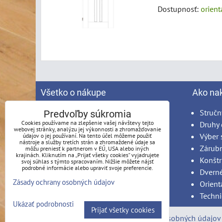
Dostupnosť:
orien
Všetko o nákupe
Ako na
Spracovanie osobných údajov
Stručn
Predvoľby súkromia
Cookies používame na zlepšenie vašej návštevy tejto
Obchodné podmienky
Druhy 
webovej stránky, analýzu jej výkonnosti a zhromažďovanie
Reklamačný poriadok
Výber 
údajov o jej používaní. Na tento účel môžeme použiť
nástroje a služby tretích strán a zhromaždené údaje sa
Možnosti platby
Zárub
môžu preniesť k partnerom v EÚ, USA alebo iných
krajinách. Kliknutím na „Prijať všetky cookies“ vyjadrujete
Možnosti dopravy
Konštr
svoj súhlas s týmto spracovaním. Nižšie môžete nájsť
podrobné informácie alebo upraviť svoje preferencie.
Produkty na mieru - podmienky
Dvern
Zásady ochrany osobných údajov
Montáž
Orient
Techni
Ukázať podrobnosti
Prijať všetky cookies
Predvoľby súkromia
Zásady ochrany osobných údajov