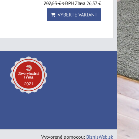
202,83 €
s DPH
Zľava 26,37 €
VYBERTE VARIANT
Vytvorené pomocou:
BiznisWeb.sk