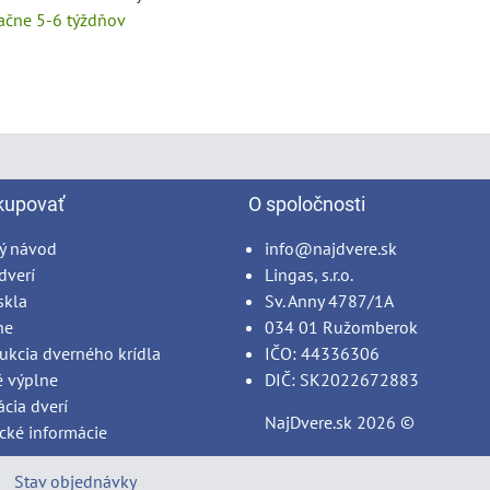
tačne 5-6 týždňov
kupovať
O spoločnosti
ý návod
info@najdvere.sk
dverí
Lingas, s.r.o.
skla
Sv. Anny 4787/1A
ne
034 01 Ružomberok
ukcia dverného krídla
IČO: 44336306
é výplne
DIČ: SK2022672883
ácia dverí
NajDvere.sk
2026 ©
cké informácie
Stav objednávky