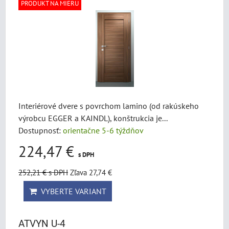
PRODUKT NA MIERU
Interiérové dvere s povrchom lamino (od rakúskeho
výrobcu EGGER a KAINDL), konštrukcia je...
Dostupnosť:
orientačne 5-6 týždňov
224,47 €
s DPH
252,21 €
s DPH
Zľava 27,74 €
VYBERTE VARIANT
ATVYN U-4