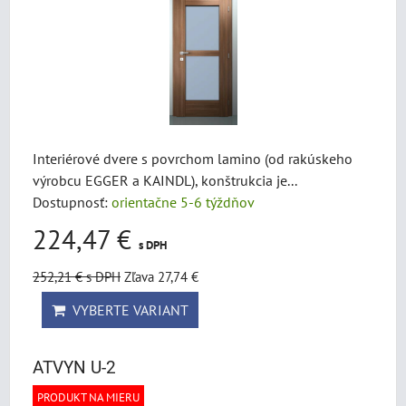
Interiérové dvere s povrchom lamino (od rakúskeho
výrobcu EGGER a KAINDL), konštrukcia je...
Dostupnosť:
orientačne 5-6 týždňov
224,47 €
s DPH
252,21 €
s DPH
Zľava 27,74 €
VYBERTE VARIANT
ATVYN U-2
PRODUKT NA MIERU