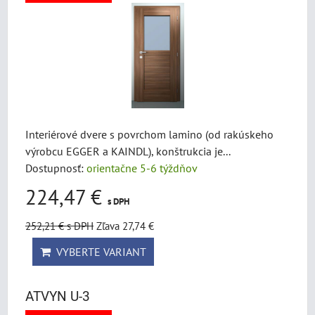
Interiérové dvere s povrchom lamino (od rakúskeho
výrobcu EGGER a KAINDL), konštrukcia je...
Dostupnosť:
orientačne 5-6 týždňov
224,47 €
s DPH
252,21 €
s DPH
Zľava 27,74 €
VYBERTE VARIANT
ATVYN U-3