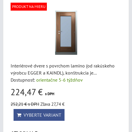
PRODUKT NA MIERU
Interiérové dvere s povrchom lamino (od rakúskeho
výrobcu EGGER a KAINDL), konštrukcia je...
Dostupnosť:
orientačne 5-6 týždňov
224,47 €
s DPH
252,21 €
s DPH
Zľava 27,74 €
VYBERTE VARIANT