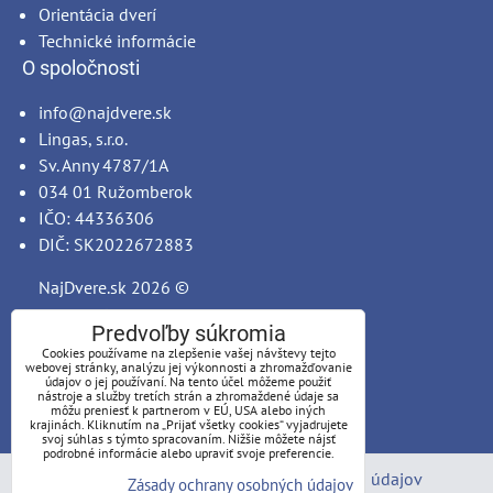
Orientácia dverí
Technické informácie
O spoločnosti
info@najdvere.sk
Lingas, s.r.o.
Sv. Anny 4787/1A
034 01 Ružomberok
IČO: 44336306
DIČ: SK2022672883
NajDvere.sk
2026 ©
Predvoľby súkromia
Cookies používame na zlepšenie vašej návštevy tejto
webovej stránky, analýzu jej výkonnosti a zhromažďovanie
údajov o jej používaní. Na tento účel môžeme použiť
nástroje a služby tretích strán a zhromaždené údaje sa
môžu preniesť k partnerom v EÚ, USA alebo iných
krajinách. Kliknutím na „Prijať všetky cookies“ vyjadrujete
svoj súhlas s týmto spracovaním. Nižšie môžete nájsť
podrobné informácie alebo upraviť svoje preferencie.
Predvoľby súkromia
Zásady ochrany osobných údajov
Zásady ochrany osobných údajov