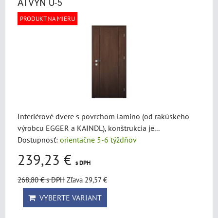
ATVYN U-5
PRODUKT NA MIERU
Interiérové dvere s povrchom lamino (od rakúskeho
výrobcu EGGER a KAINDL), konštrukcia je...
Dostupnosť:
orientačne 5-6 týždňov
239,23 €
s DPH
268,80 €
s DPH
Zľava 29,57 €
VYBERTE VARIANT