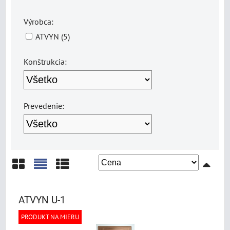
Výrobca:
ATVYN (5)
Konštrukcia:
Prevedenie:
Mriežka
Zoznam
Tabuľka
ATVYN U-1
PRODUKT NA MIERU