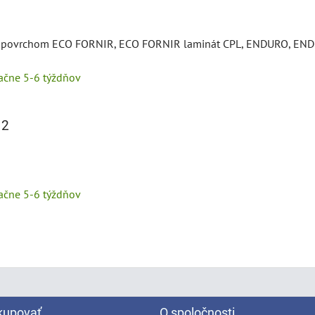
 s povrchom ECO FORNIR, ECO FORNIR laminát CPL, ENDURO, EN
tačne 5-6 týždňov
 2
tačne 5-6 týždňov
kupovať
O spoločnosti