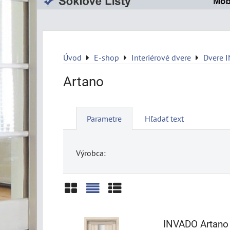
Úvod
E-shop
Interiérové dvere
Dvere 
Artano
Parametre
Hľadať text
Výrobca:
Mriežka
Zoznam
Tabuľka
INVADO Artano