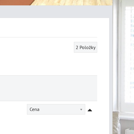
2
Položky
Cena