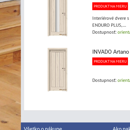
PRODUKT NA MIERU
Interiérové dvere
ENDURO PLUS,...
Dostupnosť:
orien
INVADO Artano
PRODUKT NA MIERU
Dostupnosť:
orien
Všetko o nákupe
Ako na