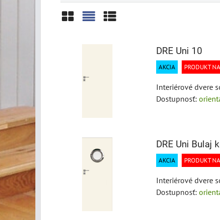
Mriežka
Zoznam
Tabuľka
DRE Uni 10
AKCIA
PRODUKT NA
Interiérové dvere 
Dostupnosť:
orien
DRE Uni Bulaj 
AKCIA
PRODUKT NA
Interiérové dvere 
Dostupnosť:
orien