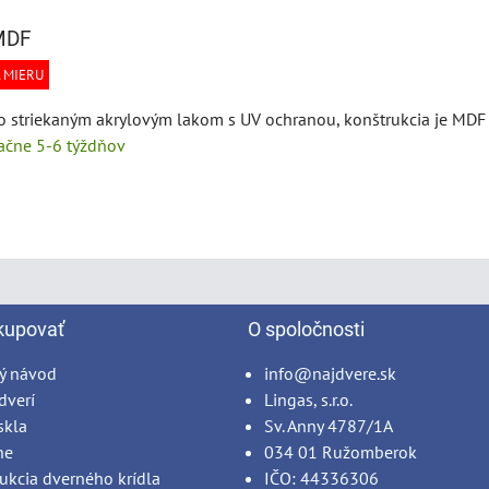
 MDF
 MIERU
so striekaným akrylovým lakom s UV ochranou, konštrukcia je MDF 
tačne 5-6 týždňov
kupovať
O spoločnosti
ý návod
info@najdvere.sk
dverí
Lingas, s.r.o.
skla
Sv. Anny 4787/1A
ne
034 01 Ružomberok
ukcia dverného krídla
IČO: 44336306