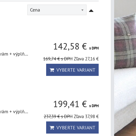
Cena
142,58 €
s DPH
rám + výplň...
169,74 €
s DPH
Zľava 27,16 €
VYBERTE VARIANT
199,41 €
s DPH
rám + výplň...
237,39 €
s DPH
Zľava 37,98 €
VYBERTE VARIANT