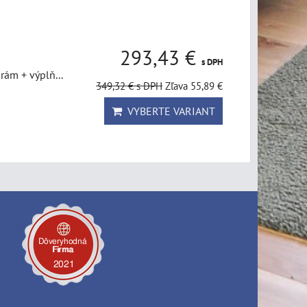
293,43 €
s DPH
rám + výplň...
349,32 €
s DPH
Zľava 55,89 €
VYBERTE VARIANT