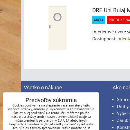
DRE Uni Bulaj
AKCIA
PRODUKT NA
Interiérové dvere 
Dostupnosť:
orien
Všetko o nákupe
Ako na
Spracovanie osobných údajov
Stručn
Predvoľby súkromia
Cookies používame na zlepšenie vašej návštevy tejto
Obchodné podmienky
Druhy 
webovej stránky, analýzu jej výkonnosti a zhromažďovanie
Reklamačný poriadok
Výber 
údajov o jej používaní. Na tento účel môžeme použiť
nástroje a služby tretích strán a zhromaždené údaje sa
Možnosti platby
Zárub
môžu preniesť k partnerom v EÚ, USA alebo iných
krajinách. Kliknutím na „Prijať všetky cookies“ vyjadrujete
Možnosti dopravy
Konštr
svoj súhlas s týmto spracovaním. Nižšie môžete nájsť