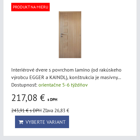
PRODUKT NA MIERU
Interiérové dvere s povrchom lamino (od rakúskeho
výrobcu EGGER a KAINDL), konštrukcia je masívny...
Dostupnosť:
orientačne 5-6 týždňov
217,08 €
s DPH
243,91 €
s DPH
Zľava 26,83 €
VYBERTE VARIANT