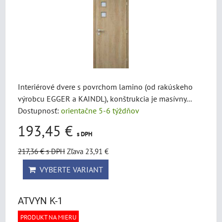
Interiérové dvere s povrchom lamino (od rakúskeho
výrobcu EGGER a KAINDL), konštrukcia je masívny...
Dostupnosť:
orientačne 5-6 týždňov
193,45 €
s DPH
217,36 €
s DPH
Zľava 23,91 €
VYBERTE VARIANT
ATVYN K-1
PRODUKT NA MIERU