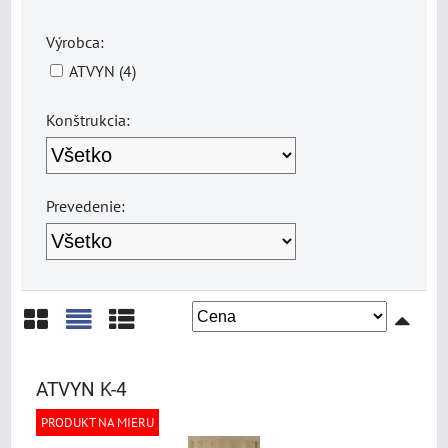
Výrobca:
ATVYN (4)
Konštrukcia:
Prevedenie:
Mriežka
Zoznam
Tabuľka
ATVYN K-4
PRODUKT NA MIERU