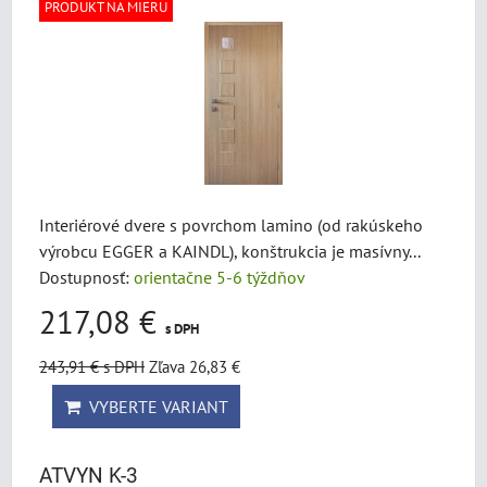
PRODUKT NA MIERU
Interiérové dvere s povrchom lamino (od rakúskeho
výrobcu EGGER a KAINDL), konštrukcia je masívny...
Dostupnosť:
orientačne 5-6 týždňov
217,08 €
s DPH
243,91 €
s DPH
Zľava 26,83 €
VYBERTE VARIANT
ATVYN K-3