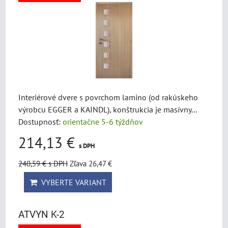
Interiérové dvere s povrchom lamino (od rakúskeho
výrobcu EGGER a KAINDL), konštrukcia je masívny...
Dostupnosť:
orientačne 5-6 týždňov
214,13 €
s DPH
240,59 €
s DPH
Zľava 26,47 €
VYBERTE VARIANT
ATVYN K-2