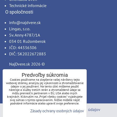
Technické informácie
O spoločnosti
info@najdvere.sk
Lingas, s.r.o.
Sv. Anny 4787/1A
034 01 Ružomberok
IČO: 44336306
DIČ: SK2022672883
NajDvere.sk
2026 ©
Predvoľby súkromia
Cookies používame na zlepšenie vašej návštevy tejto
webovej stránky, analýzu jej výkonnosti a zhromažďovanie
údajov o jej používaní. Na tento účel môžeme použiť
nástroje a služby tretích strán a zhromaždené údaje sa
môžu preniesť k partnerom v EÚ, USA alebo iných
krajinách. Kliknutím na „Prijať všetky cookies“ vyjadrujete
svoj súhlas s týmto spracovaním. Nižšie môžete nájsť
podrobné informácie alebo upraviť svoje preferencie.
Predvoľby súkromia
Zásady ochrany osobných údajov
Zásady ochrany osobných údajov