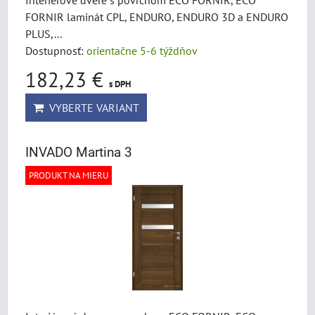
Interiérové dvere s povrchom ECO FORNIR, ECO
FORNIR laminát CPL, ENDURO, ENDURO 3D a ENDURO
PLUS,...
Dostupnosť:
orientačne 5-6 týždňov
182,23 €
s DPH
VYBERTE VARIANT
INVADO Martina 3
PRODUKT NA MIERU