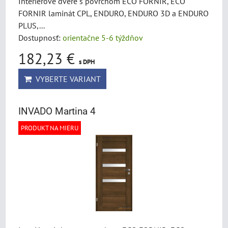
Interiérové dvere s povrchom ECO FORNIR, ECO
FORNIR laminát CPL, ENDURO, ENDURO 3D a ENDURO
PLUS,...
Dostupnosť:
orientačne 5-6 týždňov
182,23 €
s DPH
VYBERTE VARIANT
INVADO Martina 4
PRODUKT NA MIERU