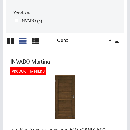
Výrobca:
INVADO (5)
Mriežka
Zoznam
Tabuľka
INVADO Martina 1
PRODUKT NA MIERU
Interiérové dvere s povrchom ECO FORNIR, ECO