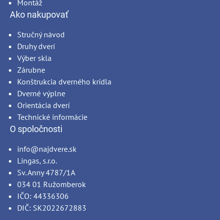
Montáž
Ako nakupovať
Stručný návod
Druhy dverí
Výber skla
Zárubne
Konštrukcia dverného krídla
Dverné výplne
Orientácia dverí
Technické informácie
O spoločnosti
info@najdvere.sk
Lingas, s.r.o.
Sv. Anny 4787/1A
034 01 Ružomberok
IČO: 44336306
DIČ: SK2022672883