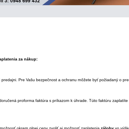
platenia za nákup:
ej predajni. Pre Vašu bezpečnost a ochranu môžete byť požiadaný o pre
ručená proforma faktúra s príkazom k úhrade. Túto faktúru zaplatíte 
možnosť okrem plnej ceny zvoliť aj možnosť zaplatenia
zálohy
vo výšk