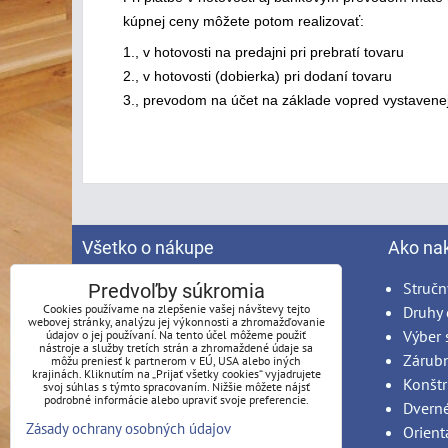
kúpnej ceny môžete potom realizovať:
1., v hotovosti na predajni pri prebratí tovaru
2., v hotovosti (dobierka) pri dodaní tovaru
3., prevodom na účet na základe vopred vystavenej 
Všetko o nákupe
Ako na
Spracovanie osobných údajov
Stručn
Predvoľby súkromia
Cookies používame na zlepšenie vašej návštevy tejto
Obchodné podmienky
Druhy 
webovej stránky, analýzu jej výkonnosti a zhromažďovanie
Reklamačný poriadok
Výber 
údajov o jej používaní. Na tento účel môžeme použiť
nástroje a služby tretích strán a zhromaždené údaje sa
Možnosti platby
Zárub
môžu preniesť k partnerom v EÚ, USA alebo iných
krajinách. Kliknutím na „Prijať všetky cookies“ vyjadrujete
Možnosti dopravy
Konštr
svoj súhlas s týmto spracovaním. Nižšie môžete nájsť
podrobné informácie alebo upraviť svoje preferencie.
Produkty na mieru - podmienky
Dvern
Zásady ochrany osobných údajov
Montáž
Orient