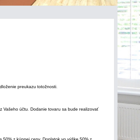
dloženie preukazu totožnosti.
z Vašeho účtu. Dodanie tovaru sa bude realizovať
e 50% z kúpnej ceny. Doplatok vo výške 50% z