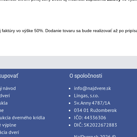
faktúry vo výške 50%. Dodanie tovaru sa bude realizovať až po pripísa
kupovať
O spoločnosti
ý návod
info@najdvere.sk
dverí
Lingas, s.r.o.
skla
Sv. Anny 4787/1A
ne
034 01 Ružomberok
ukcia dverného krídla
IČO: 44336306
é výplne
DIČ: SK2022672883
ácia dverí
NajDvere.sk
2026 ©