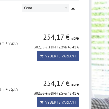
Cena
254,17 €
s DPH
rám + výplň
302,58 €
s DPH
Zľava 48,41 €
VYBERTE VARIANT
254,17 €
s DPH
rám + výplň
302,58 €
s DPH
Zľava 48,41 €
VYBERTE VARIANT