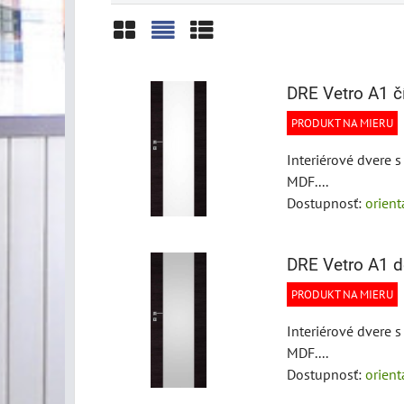
Mriežka
Zoznam
Tabuľka
DRE Vetro A1 čí
PRODUKT NA MIERU
Interiérové dvere 
MDF....
Dostupnosť:
orien
DRE Vetro A1 d
PRODUKT NA MIERU
Interiérové dvere 
MDF....
Dostupnosť:
orien