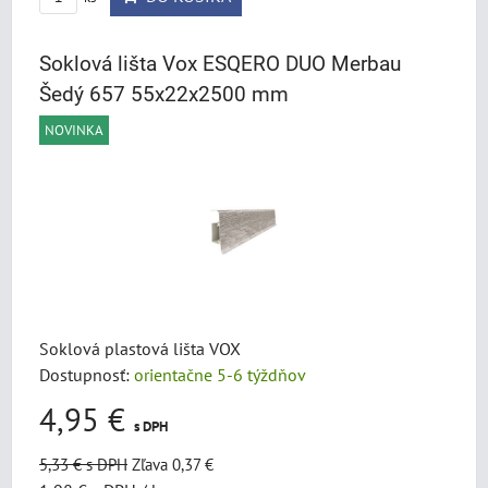
Soklová lišta Vox ESQERO DUO Merbau
Šedý 657 55x22x2500 mm
NOVINKA
Soklová plastová lišta VOX
Dostupnosť:
orientačne 5-6 týždňov
4,95 €
s DPH
5,33 €
s DPH
Zľava 0,37 €