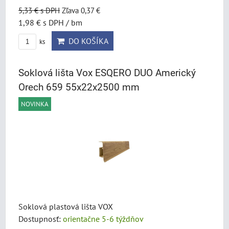
5,33 €
s DPH
Zľava 0,37 €
1,98 €
s DPH
/ bm
DO KOŠÍKA
ks
Soklová lišta Vox ESQERO DUO Americký
Orech 659 55x22x2500 mm
NOVINKA
Soklová plastová lišta VOX
Dostupnosť:
orientačne 5-6 týždňov