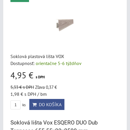
Soklová plastová lišta VOX
Dostupnosť:
orientačne 5-6 týždňov
4,95 €
s DPH
5,33 €
s DPH
Zľava 0,37 €
1,98 €
s DPH
/ bm
DO KOŠÍKA
ks
Soklová lišta Vox ESQERO DUO Dub