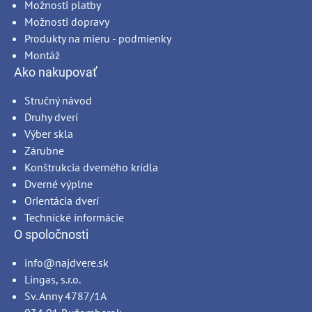
Možnosti platby
Možnosti dopravy
Produkty na mieru - podmienky
Montáž
Ako nakupovať
Stručný návod
Druhy dverí
Výber skla
Zárubne
Konštrukcia dverného krídla
Dverné výplne
Orientácia dverí
Technické informácie
O spoločnosti
info@najdvere.sk
Lingas, s.r.o.
Sv. Anny 4787/1A