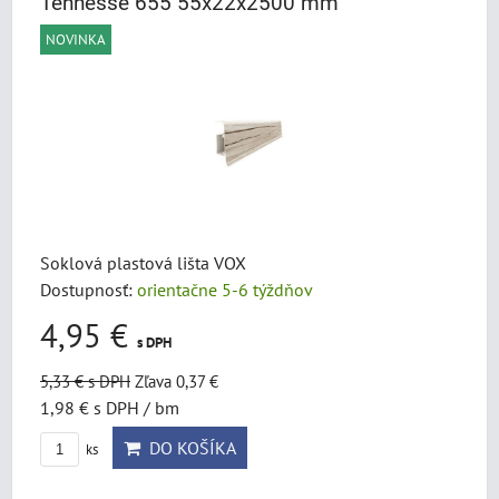
Tennesse 655 55x22x2500 mm
NOVINKA
Soklová plastová lišta VOX
Dostupnosť:
orientačne 5-6 týždňov
4,95 €
s DPH
5,33 €
s DPH
Zľava 0,37 €
1,98 €
s DPH
/ bm
DO KOŠÍKA
ks