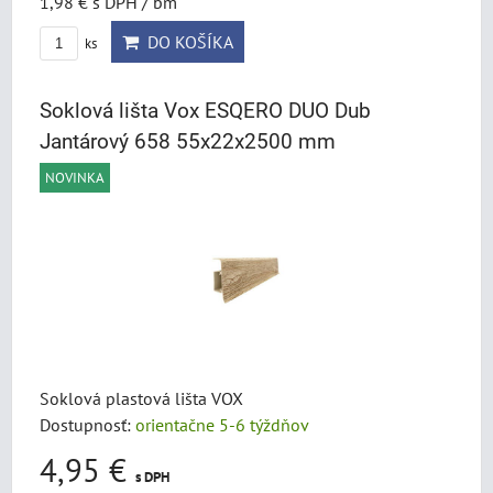
1,98 €
s DPH
/ bm
DO KOŠÍKA
ks
Soklová lišta Vox ESQERO DUO Dub
Jantárový 658 55x22x2500 mm
NOVINKA
Soklová plastová lišta VOX
Dostupnosť:
orientačne 5-6 týždňov
4,95 €
s DPH