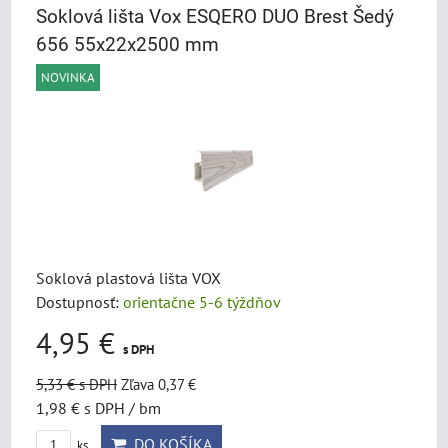
Soklová lišta Vox ESQERO DUO Brest Šedý
656 55x22x2500 mm
NOVINKA
Soklová plastová lišta VOX
Dostupnosť:
orientačne 5-6 týždňov
4,95 €
s DPH
5,33 €
s DPH
Zľava 0,37 €
1,98 €
s DPH
/ bm
DO KOŠÍKA
ks