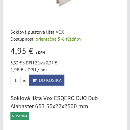
Soklová plastová lišta VOX
Dostupnosť:
orientačne 5-6 týždňov
4,95 €
s DPH
5,33 €
s DPH
Zľava 0,37 €
1,98 €
s DPH
/ bm
DO KOŠÍKA
ks
Soklová lišta Vox ESQERO DUO Dub
Alabaster 653 55x22x2500 mm
NOVINKA