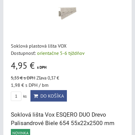
Soklová plastová lišta VOX
Dostupnosť:
orientačne 5-6 týždňov
4,95 €
s DPH
5,33 €
s DPH
Zľava 0,37 €
1,98 €
s DPH
/ bm
DO KOŠÍKA
ks
Soklová lišta Vox ESQERO DUO Drevo
Palisandrové Biele 654 55x22x2500 mm
NOVINKA