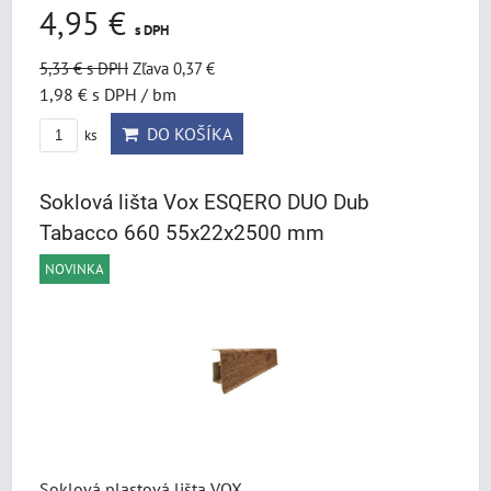
4,95 €
s DPH
5,33 €
s DPH
Zľava 0,37 €
1,98 €
s DPH
/ bm
DO KOŠÍKA
ks
Soklová lišta Vox ESQERO DUO Dub
Tabacco 660 55x22x2500 mm
NOVINKA
Soklová plastová lišta VOX