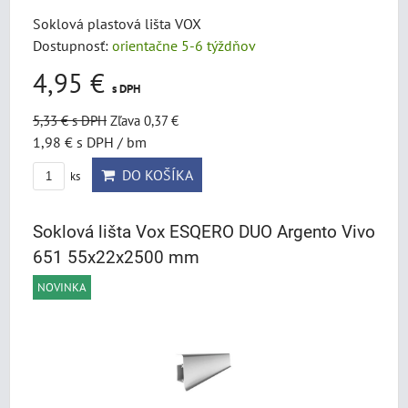
Soklová plastová lišta VOX
Dostupnosť:
orientačne 5-6 týždňov
4,95 €
s DPH
5,33 €
s DPH
Zľava 0,37 €
1,98 €
s DPH
/ bm
DO KOŠÍKA
ks
Soklová lišta Vox ESQERO DUO Argento Vivo
651 55x22x2500 mm
NOVINKA