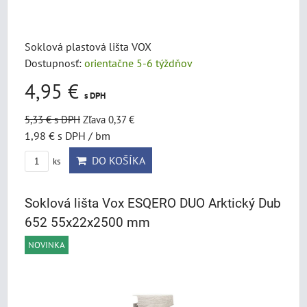
Soklová plastová lišta VOX
Dostupnosť:
orientačne 5-6 týždňov
4,95 €
s DPH
5,33 €
s DPH
Zľava 0,37 €
1,98 €
s DPH
/ bm
DO KOŠÍKA
ks
Soklová lišta Vox ESQERO DUO Arktický Dub
652 55x22x2500 mm
NOVINKA