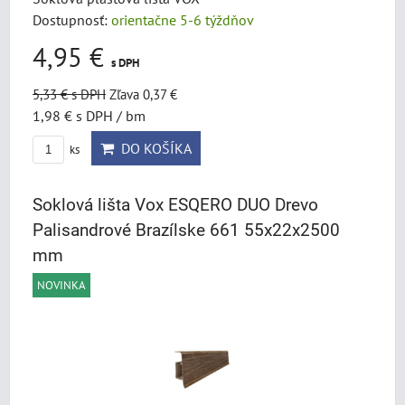
Dostupnosť:
orientačne 5-6 týždňov
4,95 €
s DPH
5,33 €
s DPH
Zľava 0,37 €
1,98 €
s DPH
/ bm
DO KOŠÍKA
ks
Soklová lišta Vox ESQERO DUO Drevo
Palisandrové Brazílske 661 55x22x2500
mm
NOVINKA