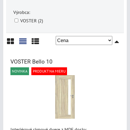
Výrobca:
VOSTER (2)
Mriežka
Zoznam
Tabuľka
VOSTER Bello 10
NOVINKA
PRODUKT NA MIERU
Interiérové rámové dvere z MDF dosky