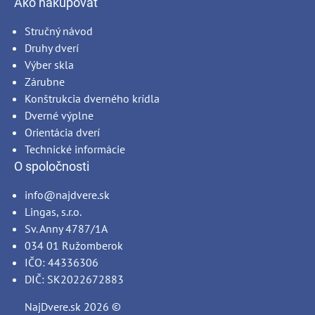
Ako nakupovať
Stručný návod
Druhy dverí
Výber skla
Zárubne
Konštrukcia dverného krídla
Dverné výplne
Orientácia dverí
Technické informácie
O spoločnosti
info@najdvere.sk
Lingas, s.r.o.
Sv. Anny 4787/1A
034 01 Ružomberok
IČO: 44336306
DIČ: SK2022672883
NajDvere.sk
2026 ©