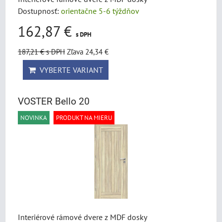
Dostupnosť:
orientačne 5-6 týždňov
162,87 €
s DPH
187,21 €
s DPH
Zľava 24,34 €
VYBERTE VARIANT
VOSTER Bello 20
NOVINKA
PRODUKT NA MIERU
Interiérové rámové dvere z MDF dosky