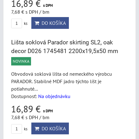
16,89 €
s DPH
7,68 €
s DPH
/ bm
DO KOŠÍKA
ks
Lišta soklová Parador skirting SL2, oak
decor D026 1745481 2200x19,5x50 mm
NOVINKA
Obvodová soklová lišta od nemeckého výrobcu
PARADOR. Stabilné MDF jadro týchto líšt je
potiahnuté...
Dostupnosť:
Na objednávku
16,89 €
s DPH
7,68 €
s DPH
/ bm
DO KOŠÍKA
ks