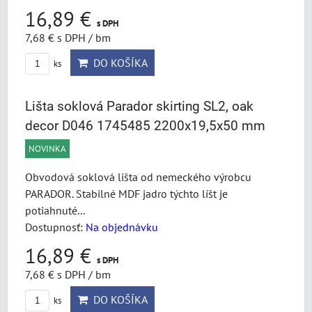
16,89 €
s DPH
7,68 €
s DPH
/ bm
DO KOŠÍKA
ks
Lišta soklová Parador skirting SL2, oak
decor D046 1745485 2200x19,5x50 mm
NOVINKA
Obvodová soklová lišta od nemeckého výrobcu
PARADOR. Stabilné MDF jadro týchto líšt je
potiahnuté...
Dostupnosť:
Na objednávku
16,89 €
s DPH
7,68 €
s DPH
/ bm
DO KOŠÍKA
ks