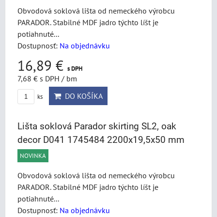
Obvodová soklová lišta od nemeckého výrobcu
PARADOR. Stabilné MDF jadro týchto líšt je
potiahnuté...
Dostupnosť:
Na objednávku
16,89 €
s DPH
7,68 €
s DPH
/ bm
DO KOŠÍKA
ks
Lišta soklová Parador skirting SL2, oak
decor D041 1745484 2200x19,5x50 mm
NOVINKA
Obvodová soklová lišta od nemeckého výrobcu
PARADOR. Stabilné MDF jadro týchto líšt je
potiahnuté...
Dostupnosť:
Na objednávku