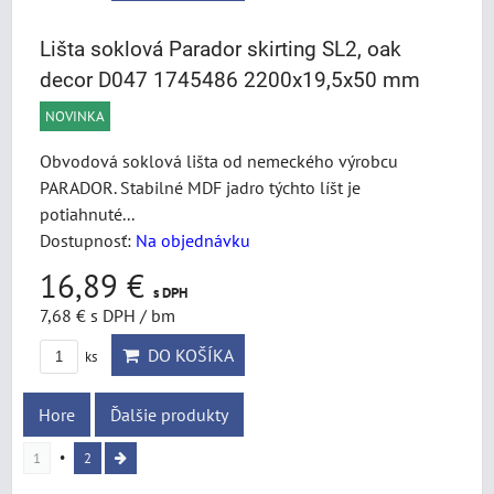
Lišta soklová Parador skirting SL2, oak
decor D047 1745486 2200x19,5x50 mm
NOVINKA
Obvodová soklová lišta od nemeckého výrobcu
PARADOR. Stabilné MDF jadro týchto líšt je
potiahnuté...
Dostupnosť:
Na objednávku
16,89 €
s DPH
7,68 €
s DPH
/ bm
DO KOŠÍKA
ks
Hore
Ďalšie produkty
1
2