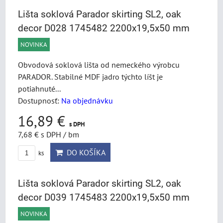
Lišta soklová Parador skirting SL2, oak
decor D028 1745482 2200x19,5x50 mm
NOVINKA
Obvodová soklová lišta od nemeckého výrobcu
PARADOR. Stabilné MDF jadro týchto líšt je
potiahnuté...
Dostupnosť:
Na objednávku
16,89 €
s DPH
7,68 €
s DPH
/ bm
DO KOŠÍKA
ks
Lišta soklová Parador skirting SL2, oak
decor D039 1745483 2200x19,5x50 mm
NOVINKA