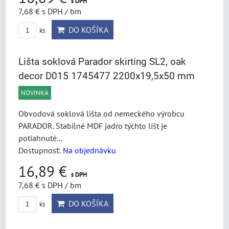
s DPH
7,68 €
s DPH
/ bm
DO KOŠÍKA
ks
Lišta soklová Parador skirting SL2, oak
decor D015 1745477 2200x19,5x50 mm
NOVINKA
Obvodová soklová lišta od nemeckého výrobcu
PARADOR. Stabilné MDF jadro týchto líšt je
potiahnuté...
Dostupnosť:
Na objednávku
16,89 €
s DPH
7,68 €
s DPH
/ bm
DO KOŠÍKA
ks