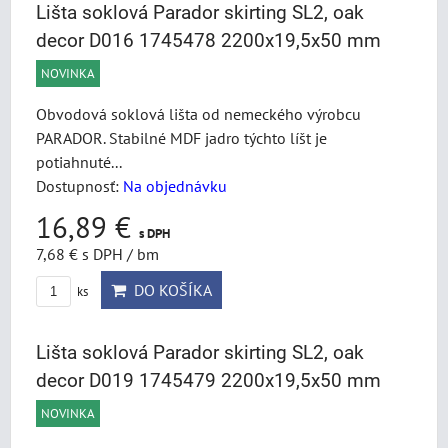
Lišta soklová Parador skirting SL2, oak
decor D016 1745478 2200x19,5x50 mm
NOVINKA
Obvodová soklová lišta od nemeckého výrobcu
PARADOR. Stabilné MDF jadro týchto líšt je
potiahnuté...
Dostupnosť:
Na objednávku
16,89 €
s DPH
7,68 €
s DPH
/ bm
DO KOŠÍKA
ks
Lišta soklová Parador skirting SL2, oak
decor D019 1745479 2200x19,5x50 mm
NOVINKA