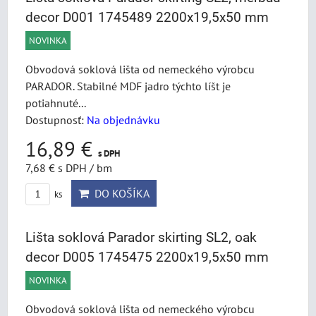
decor D001 1745489 2200x19,5x50 mm
NOVINKA
Obvodová soklová lišta od nemeckého výrobcu
PARADOR. Stabilné MDF jadro týchto líšt je
potiahnuté...
Dostupnosť:
Na objednávku
16,89 €
s DPH
7,68 €
s DPH
/ bm
DO KOŠÍKA
ks
Lišta soklová Parador skirting SL2, oak
decor D005 1745475 2200x19,5x50 mm
NOVINKA
Obvodová soklová lišta od nemeckého výrobcu