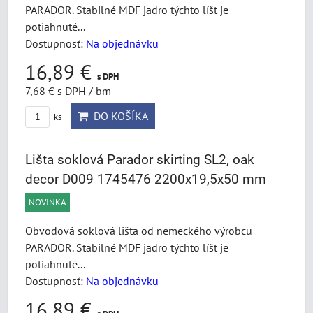
PARADOR. Stabilné MDF jadro týchto líšt je
potiahnuté...
Dostupnosť:
Na objednávku
16,89 €
s DPH
7,68 €
s DPH
/ bm
DO KOŠÍKA
ks
Lišta soklová Parador skirting SL2, oak
decor D009 1745476 2200x19,5x50 mm
NOVINKA
Obvodová soklová lišta od nemeckého výrobcu
PARADOR. Stabilné MDF jadro týchto líšt je
potiahnuté...
Dostupnosť:
Na objednávku
16,89 €