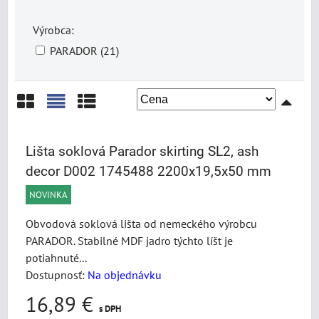
Výrobca:
PARADOR (21)
Mriežka
Zoznam
Tabuľka
Lišta soklová Parador skirting SL2, ash
decor D002 1745488 2200x19,5x50 mm
NOVINKA
Obvodová soklová lišta od nemeckého výrobcu
PARADOR. Stabilné MDF jadro týchto líšt je
potiahnuté...
Dostupnosť:
Na objednávku
16,89 €
s DPH