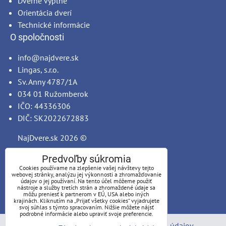
Dverné výplne
Orientácia dverí
Technické informácie
O spoločnosti
info@najdvere.sk
Lingas, s.r.o.
Sv. Anny 4787/1A
034 01 Ružomberok
IČO: 44336306
DIČ: SK2022672883
NajDvere.sk
2026 ©
Predvoľby súkromia
Cookies používame na zlepšenie vašej návštevy tejto
webovej stránky, analýzu jej výkonnosti a zhromažďovanie
údajov o jej používaní. Na tento účel môžeme použiť
nástroje a služby tretích strán a zhromaždené údaje sa
môžu preniesť k partnerom v EÚ, USA alebo iných
krajinách. Kliknutím na „Prijať všetky cookies“ vyjadrujete
svoj súhlas s týmto spracovaním. Nižšie môžete nájsť
podrobné informácie alebo upraviť svoje preferencie.
Predvoľby súkromia
Zásady ochrany osobných údajov