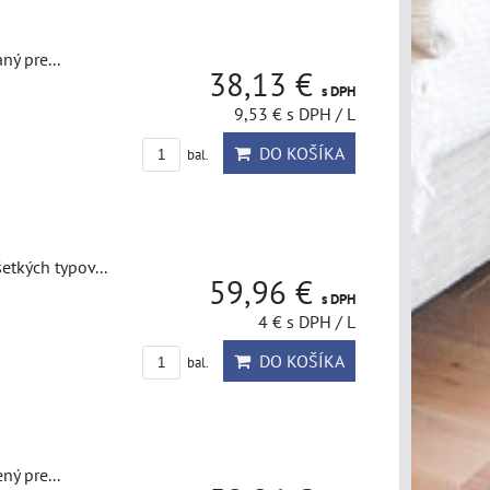
ný pre...
38,13 €
s DPH
9,53 €
s DPH
/ L
DO KOŠÍKA
bal.
etkých typov...
59,96 €
s DPH
4 €
s DPH
/ L
DO KOŠÍKA
bal.
ný pre...