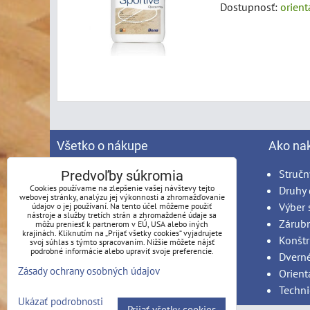
Dostupnosť:
orien
Všetko o nákupe
Ako na
Spracovanie osobných údajov
Stručn
Predvoľby súkromia
Cookies používame na zlepšenie vašej návštevy tejto
Obchodné podmienky
Druhy 
webovej stránky, analýzu jej výkonnosti a zhromažďovanie
Reklamačný poriadok
Výber 
údajov o jej používaní. Na tento účel môžeme použiť
nástroje a služby tretích strán a zhromaždené údaje sa
Možnosti platby
Zárub
môžu preniesť k partnerom v EÚ, USA alebo iných
krajinách. Kliknutím na „Prijať všetky cookies“ vyjadrujete
Možnosti dopravy
Konštr
svoj súhlas s týmto spracovaním. Nižšie môžete nájsť
podrobné informácie alebo upraviť svoje preferencie.
Produkty na mieru - podmienky
Dvern
Zásady ochrany osobných údajov
Montáž
Orient
Techni
Ukázať podrobnosti
Prijať všetky cookies