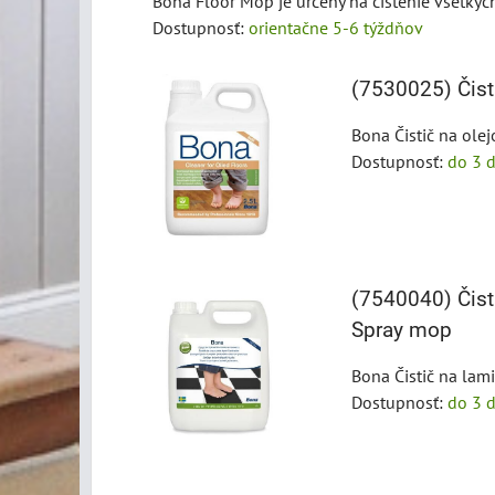
Bona Floor Mop je určený na čistenie všetkých
Dostupnosť:
orientačne 5-6 týždňov
(7530025) Čist
Bona Čistič na olej
Dostupnosť:
do 3 d
(7540040) Čist
Spray mop
Bona Čistič na lami
Dostupnosť:
do 3 d