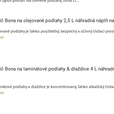
 typov podláh. Na drevené podlahy, tvrdé či...
ič Bona na olejované podlahy 2,5 L náhradná náplň n
ované podlahy je ľahko použiteľný, bezpečný a účinný čistiaci prost
ní
ič Bona na laminátové podlahy & dlaždice 4 L náhrad
nátové podlahy a dlaždice je koncentrovaný, ľahko alkalický čistiac
ní