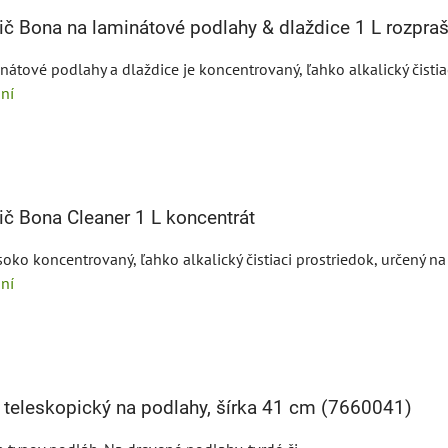
ič Bona na laminátové podlahy & dlaždice 1 L rozpra
nátové podlahy a dlaždice je koncentrovaný, ľahko alkalický čistiac
ní
ič Bona Cleaner 1 L koncentrát
oko koncentrovaný, ľahko alkalický čistiaci prostriedok, určený na č
ní
teleskopický na podlahy, šírka 41 cm (7660041)