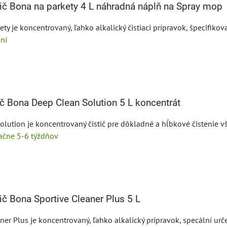
ič Bona na parkety 4 L náhradná náplň na Spray mop
ety je koncentrovaný, ľahko alkalický čistiaci prípravok, špecifikova
ní
ič Bona Deep Clean Solution 5 L koncentrát
lution je koncentrovaný čistič pre dôkladné a hĺbkové čistenie vš
tačne 5-6 týždňov
č Bona Sportive Cleaner Plus 5 L
er Plus je koncentrovaný, ľahko alkalický prípravok, specální urče