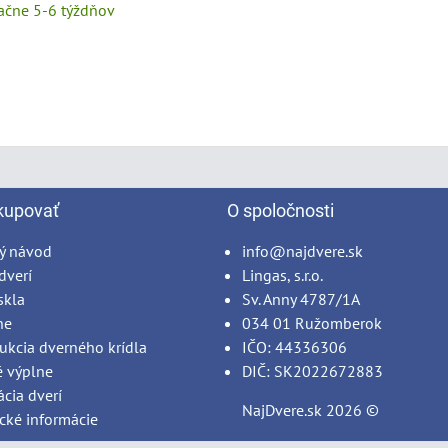
tačne 5-6 týždňov
kupovať
O spoločnosti
ý návod
info@najdvere.sk
dverí
Lingas, s.r.o.
skla
Sv. Anny 4787/1A
ne
034 01 Ružomberok
ukcia dverného krídla
IČO: 44336306
é výplne
DIČ: SK2022672883
ácia dverí
NajDvere.sk
2026 ©
cké informácie