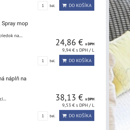
DO KOŠÍKA
bal.
a Spray mop
riedok na...
24,86 €
s DPH
9,94 €
s DPH
/ L
DO KOŠÍKA
bal.
ná náplň na
38,13 €
i...
s DPH
9,53 €
s DPH
/ L
DO KOŠÍKA
bal.