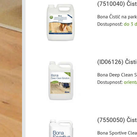
(7510040) Čist
Bona Čistič na park
Dostupnosť:
do 3 d
(ID06126) Čist
Bona Deep Clean So
Dostupnosť:
orien
(7550050) Čisti
Bona Sportive Clean