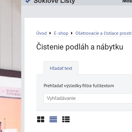
Úvod
E-shop
Ošetrovacie a čistiace prost
Čistenie podláh a nábytku
Hľadať text
Prehľadať výsledky filtra fulltextom
Mriežka
Zoznam
Tabuľka