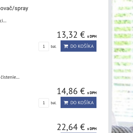
šovač/spray
i...
13,32 €
s DPH
DO KOŠÍKA
bal.
istenie...
14,86 €
s DPH
DO KOŠÍKA
bal.
22,64 €
s DPH