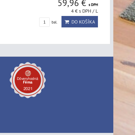
59,96 €
s DPH
4 €
s DPH
/ L
DO KOŠÍKA
bal.