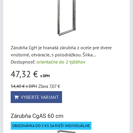
Zárubňa CgH je hranatá zárubňa z ocele pre dvere
vnútorné, otváracie, s polodrážkou. Šírka...
Dostupnosť:
orientačne do 2 týždňov
47,32 €
s DPH
54,40 €
s DPH
Zľava 7,07 €
VYBERTE VARIANT
Zárubňa CgAS 60 cm
OBJEDNÁVKA DO 5 KS SA RIEŠI INDIVIDUÁLNE