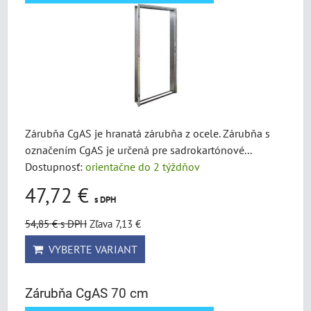
Zárubňa CgAS je hranatá zárubňa z ocele. Zárubňa s
označením CgAS je určená pre sadrokartónové...
Dostupnosť:
orientačne do 2 týždňov
47,72 €
s DPH
54,85 €
s DPH
Zľava 7,13 €
VYBERTE VARIANT
Zárubňa CgAS 70 cm