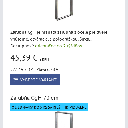
Zárubňa CgH je hranatá zárubňa z ocele pre dvere
vnútorné, otváracie, s polodrážkou. Šírka...
Dostupnosť:
orientačne do 2 týždňov
45,39 €
s DPH
52,17 €
s DPH
Zľava 6,78 €
VYBERTE VARIANT
Zárubňa CgH 70 cm
OBJEDNÁVKA DO 5 KS SA RIEŠI INDIVIDUÁLNE