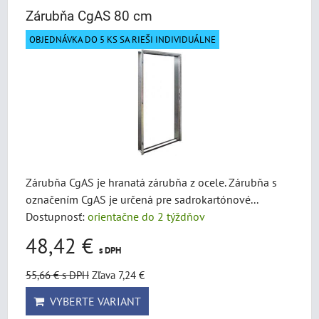
Zárubňa CgAS 80 cm
OBJEDNÁVKA DO 5 KS SA RIEŠI INDIVIDUÁLNE
Zárubňa CgAS je hranatá zárubňa z ocele. Zárubňa s
označením CgAS je určená pre sadrokartónové...
Dostupnosť:
orientačne do 2 týždňov
48,42 €
s DPH
55,66 €
s DPH
Zľava 7,24 €
VYBERTE VARIANT