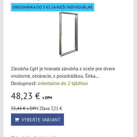
OBJEDNÁVKA DO 5 KS SA RIEŠI INDIVIDUÁLNE
Zárubňa CgH je hranatá zárubňa z ocele pre dvere
vnútorné, otváracie, s polodrážkou. Šírka...
Dostupnosť:
orientačne do 2 týždňov
48,23 €
s DPH
55,44 €
s DPH
Zľava 7,21 €
VYBERTE VARIANT