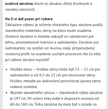
oceľové zárubne
, ktoré sú zárukou dlhej životnosti a
vysokej odolnosti.
Na či si dať pozor pri výbere
Základom výberu je určenie vhodného typu zárubne podľa
stavebného materiálu steny, na ktorú bude osadená.
Oceľové zárubne si môžete zakúpiť vo vyhotovení pre
tehlu, pórobetónové tvárnice a sadrokartón. Zárubne pre
sadrokartón, na rozdiel od muriva, majú prispôsobený
vnútorný profil na osadenie suchým procesom. Na čo ešte
pri výbere zárubní myslieť?
Hrúbka múru
— hrúbka steny môže byť 7,5 – 15 cm pre
sadrokartón a od 9,5 do 22 cm pre murované steny.
Hrúbku merajte po dokončení povrchovej úpravy steny
vrátane omietok.
Rozmer stavebného otvoru
— štandardná výška zárubne
je 197 cm. Pri určení šírky máte k dispozícii rozmery od
60 do 160 cm. Šírka zárubne by mala byť v súlade so