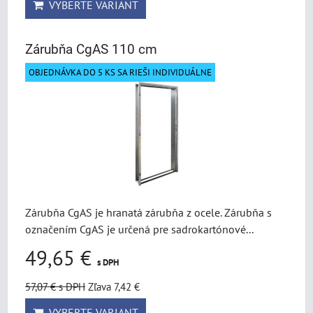
VYBERTE VARIANT
Zárubňa CgAS 110 cm
OBJEDNÁVKA DO 5 KS SA RIEŠI INDIVIDUÁLNE
Zárubňa CgAS je hranatá zárubňa z ocele. Zárubňa s
označením CgAS je určená pre sadrokartónové...
49,65 €
s DPH
57,07 €
s DPH
Zľava 7,42 €
VYBERTE VARIANT