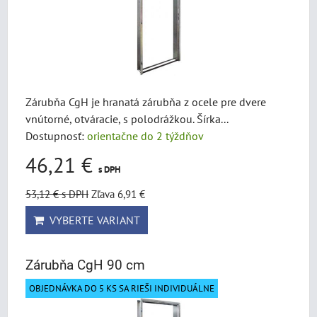
Zárubňa CgH je hranatá zárubňa z ocele pre dvere
vnútorné, otváracie, s polodrážkou. Šírka...
Dostupnosť:
orientačne do 2 týždňov
46,21 €
s DPH
53,12 €
s DPH
Zľava 6,91 €
VYBERTE VARIANT
Zárubňa CgH 90 cm
OBJEDNÁVKA DO 5 KS SA RIEŠI INDIVIDUÁLNE