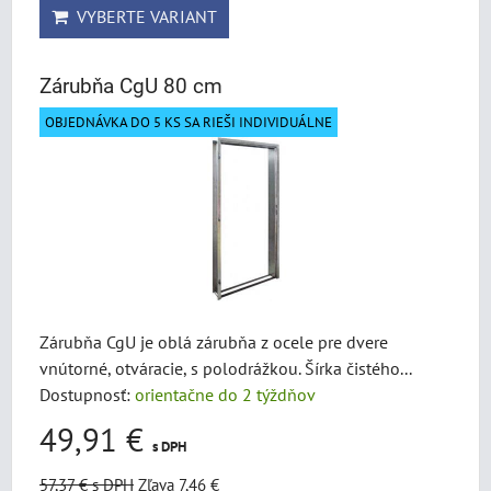
VYBERTE VARIANT
Zárubňa CgU 80 cm
OBJEDNÁVKA DO 5 KS SA RIEŠI INDIVIDUÁLNE
Zárubňa CgU je oblá zárubňa z ocele pre dvere
vnútorné, otváracie, s polodrážkou. Šírka čistého...
Dostupnosť:
orientačne do 2 týždňov
49,91 €
s DPH
57,37 €
s DPH
Zľava 7,46 €