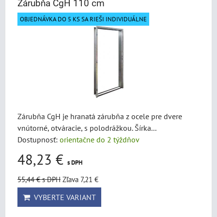
Zárubňa CgH 110 cm
OBJEDNÁVKA DO 5 KS SA RIEŠI INDIVIDUÁLNE
Zárubňa CgH je hranatá zárubňa z ocele pre dvere
vnútorné, otváracie, s polodrážkou. Šírka...
Dostupnosť:
orientačne do 2 týždňov
48,23 €
s DPH
55,44 €
s DPH
Zľava 7,21 €
VYBERTE VARIANT