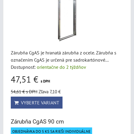
Zárubňa CgAS je hranatá zárubňa z ocele. Zárubňa s
označením CgAS je určená pre sadrokartónové...
Dostupnosť:
orientačne do 2 týždňov
47,51 €
s DPH
54,61 €
s DPH
Zľava 7,10 €
VYBERTE VARIANT
Zárubňa CgAS 90 cm
OBJEDNÁVKA DO 5 KS SA RIEŠI INDIVIDUÁLNE