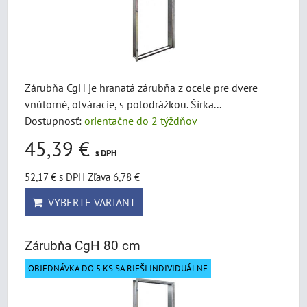
Zárubňa CgH je hranatá zárubňa z ocele pre dvere
vnútorné, otváracie, s polodrážkou. Šírka...
Dostupnosť:
orientačne do 2 týždňov
45,39 €
s DPH
52,17 €
s DPH
Zľava 6,78 €
VYBERTE VARIANT
Zárubňa CgH 80 cm
OBJEDNÁVKA DO 5 KS SA RIEŠI INDIVIDUÁLNE