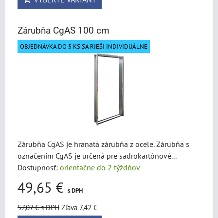
Zárubňa CgAS 100 cm
OBJEDNÁVKA DO 5 KS SA RIEŠI INDIVIDUÁLNE
Zárubňa CgAS je hranatá zárubňa z ocele. Zárubňa s
označením CgAS je určená pre sadrokartónové...
Dostupnosť:
orientačne do 2 týždňov
49,65 €
s DPH
57,07 €
s DPH
Zľava 7,42 €