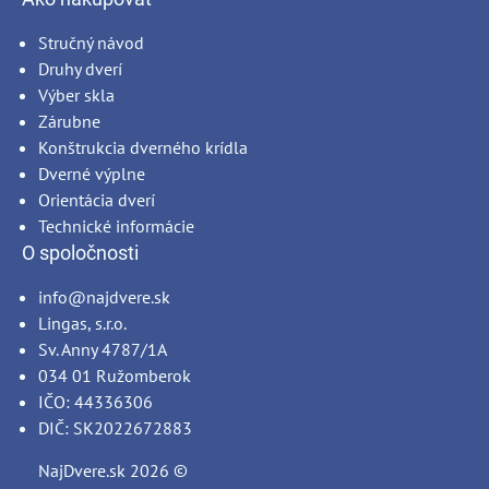
Stručný návod
Druhy dverí
Výber skla
Zárubne
Konštrukcia dverného krídla
Dverné výplne
Orientácia dverí
Technické informácie
O spoločnosti
info@najdvere.sk
Lingas, s.r.o.
Sv. Anny 4787/1A
034 01 Ružomberok
IČO: 44336306
DIČ: SK2022672883
NajDvere.sk
2026 ©