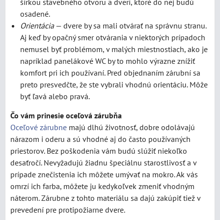
šírkou stavebného otvoru a dverí, ktoré do nej budú
osadené.
Orientácia
— dvere by sa mali otvárať na správnu stranu.
Aj keď by opačný smer otvárania v niektorých prípadoch
nemusel byť problémom, v malých miestnostiach, ako je
napríklad panelákové WC by to mohlo výrazne znížiť
komfort pri ich používaní. Pred objednaním zárubní sa
preto presvedčte, že ste vybrali vhodnú orientáciu. Môže
byť ľavá alebo pravá.
Čo vám prinesie oceľová zárubňa
Oceľové zárubne
majú dlhú životnosť, dobre odolávajú
nárazom i oderu a sú vhodné aj do často používaných
priestorov. Bez poškodenia vám budú slúžiť niekoľko
desaťročí. Nevyžadujú žiadnu špeciálnu starostlivosť a v
prípade znečistenia ich môžete umývať na mokro. Ak vás
omrzí ich farba, môžete ju kedykoľvek zmeniť vhodným
náterom. Zárubne z tohto materiálu sa dajú zakúpiť tiež v
prevedení pre protipožiarne dvere.