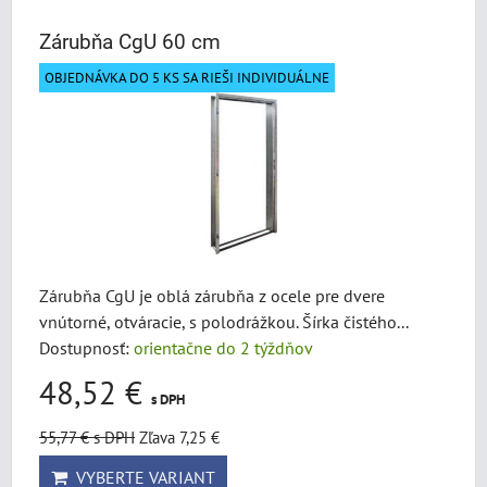
Zárubňa CgU 60 cm
OBJEDNÁVKA DO 5 KS SA RIEŠI INDIVIDUÁLNE
Zárubňa CgU je oblá zárubňa z ocele pre dvere
vnútorné, otváracie, s polodrážkou. Šírka čistého...
Dostupnosť:
orientačne do 2 týždňov
48,52 €
s DPH
55,77 €
s DPH
Zľava 7,25 €
VYBERTE VARIANT