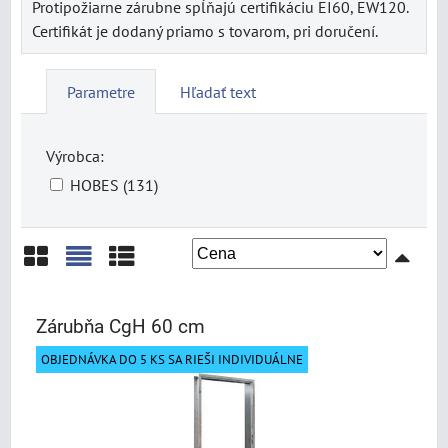
Protipožiarne zárubne spĺňajú certifikáciu EI60, EW120.
Certifikát je dodaný priamo s tovarom, pri doručení.
Parametre
Hľadať text
Výrobca:
HOBES (131)
Mriežka
Zoznam
Tabuľka
Zárubňa CgH 60 cm
OBJEDNÁVKA DO 5 KS SA RIEŠI INDIVIDUÁLNE