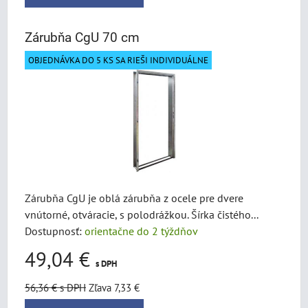
Zárubňa CgU 70 cm
OBJEDNÁVKA DO 5 KS SA RIEŠI INDIVIDUÁLNE
Zárubňa CgU je oblá zárubňa z ocele pre dvere
vnútorné, otváracie, s polodrážkou. Šírka čistého...
Dostupnosť:
orientačne do 2 týždňov
49,04 €
s DPH
56,36 €
s DPH
Zľava 7,33 €