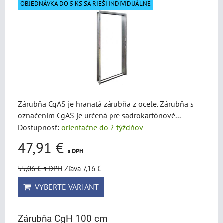
OBJEDNÁVKA DO 5 KS SA RIEŠI INDIVIDUÁLNE
Zárubňa CgAS je hranatá zárubňa z ocele. Zárubňa s
označením CgAS je určená pre sadrokartónové...
Dostupnosť:
orientačne do 2 týždňov
47,91 €
s DPH
55,06 €
s DPH
Zľava 7,16 €
VYBERTE VARIANT
Zárubňa CgH 100 cm