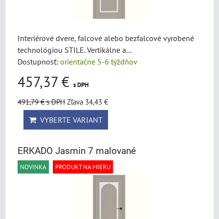
Interiérové dvere, falcové alebo bezfalcové vyrobené
technológiou STILE. Vertikálne a...
Dostupnosť:
orientačne 5-6 týždňov
457,37 €
s DPH
491,79 €
s DPH
Zľava 34,43 €
VYBERTE VARIANT
ERKADO Jasmin 7 malované
NOVINKA
PRODUKT NA MIERU