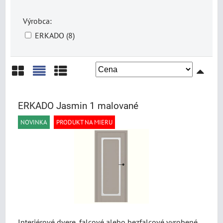
Výrobca:
ERKADO (8)
Mriežka
Zoznam
Tabuľka
ERKADO Jasmin 1 malované
NOVINKA
PRODUKT NA MIERU
Interiérové dvere, falcové alebo bezfalcové vyrobené