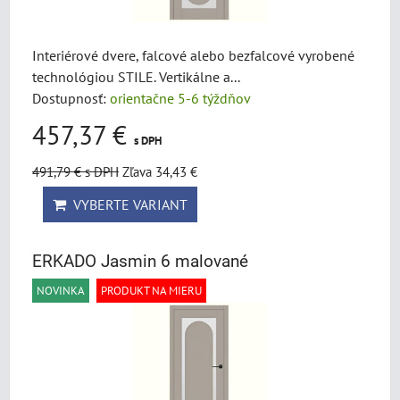
Interiérové dvere, falcové alebo bezfalcové vyrobené
technológiou STILE. Vertikálne a...
Dostupnosť:
orientačne 5-6 týždňov
457,37 €
s DPH
491,79 €
s DPH
Zľava 34,43 €
VYBERTE VARIANT
ERKADO Jasmin 6 malované
NOVINKA
PRODUKT NA MIERU