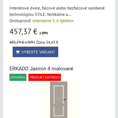
Interiérové dvere, falcové alebo bezfalcové vyrobené
technológiou STILE. Vertikálne a...
Dostupnosť:
orientačne 5-6 týždňov
457,37 €
s DPH
491,79 €
s DPH
Zľava 34,43 €
VYBERTE VARIANT
ERKADO Jasmin 4 malované
NOVINKA
PRODUKT NA MIERU