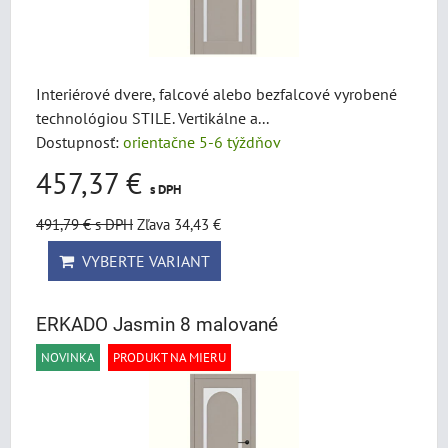
Interiérové dvere, falcové alebo bezfalcové vyrobené
technológiou STILE. Vertikálne a...
Dostupnosť:
orientačne 5-6 týždňov
457,37 €
s DPH
491,79 €
s DPH
Zľava 34,43 €
VYBERTE VARIANT
ERKADO Jasmin 8 malované
NOVINKA
PRODUKT NA MIERU