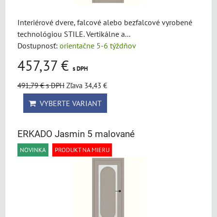
Interiérové dvere, falcové alebo bezfalcové vyrobené
technológiou STILE. Vertikálne a...
Dostupnosť:
orientačne 5-6 týždňov
457,37 €
s DPH
491,79 €
s DPH
Zľava 34,43 €
VYBERTE VARIANT
ERKADO Jasmin 5 malované
NOVINKA
PRODUKT NA MIERU