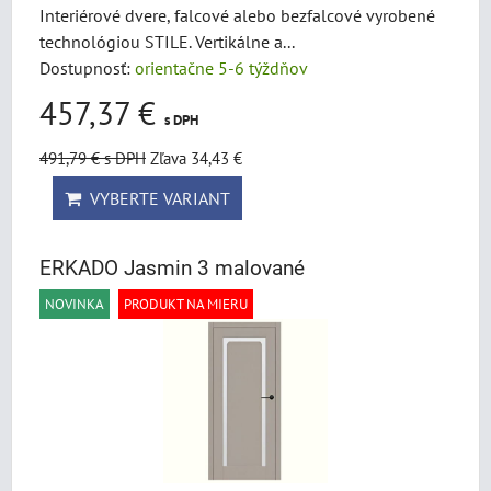
Interiérové dvere, falcové alebo bezfalcové vyrobené
technológiou STILE. Vertikálne a...
Dostupnosť:
orientačne 5-6 týždňov
457,37 €
s DPH
491,79 €
s DPH
Zľava 34,43 €
VYBERTE VARIANT
ERKADO Jasmin 3 malované
NOVINKA
PRODUKT NA MIERU