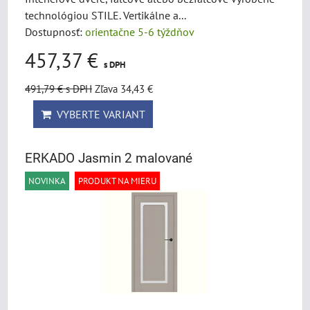
technológiou STILE. Vertikálne a...
Dostupnosť:
orientačne 5-6 týždňov
457,37 €
s DPH
491,79 €
s DPH
Zľava 34,43 €
VYBERTE VARIANT
ERKADO Jasmin 2 malované
NOVINKA
PRODUKT NA MIERU