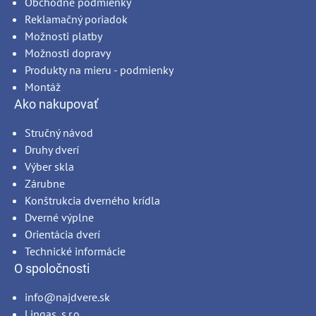
Obchodné podmienky
Reklamačný poriadok
Možnosti platby
Možnosti dopravy
Produkty na mieru - podmienky
Montáž
Ako nakupovať
Stručný návod
Druhy dverí
Výber skla
Zárubne
Konštrukcia dverného krídla
Dverné výplne
Orientácia dverí
Technické informácie
O spoločnosti
info@najdvere.sk
Lingas, s.r.o.