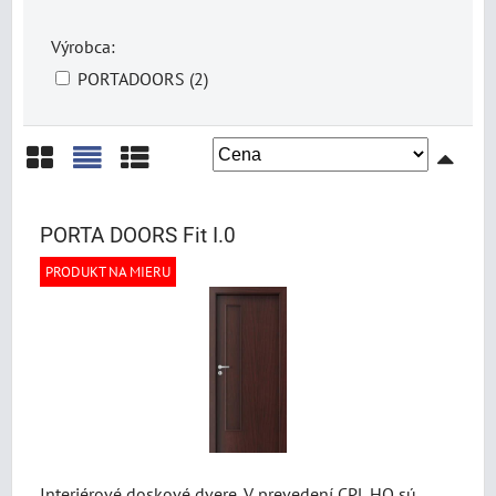
Výrobca:
PORTADOORS (2)
Mriežka
Zoznam
Tabuľka
PORTA DOORS Fit I.0
PRODUKT NA MIERU
Interiérové doskové dvere. V prevedení CPL HQ sú