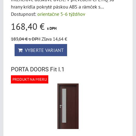
hrany krídla pokryté páskou ABS a rámček s...
Dostupnosť:
orientačne 5-6 týždňov
168,40 €
s DPH
183,04 €
s DPH
Zľava 14,64 €
VYBERTE VARIANT
PORTA DOORS Fit I.1
PRODUKT NA MIERU