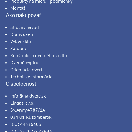
Produkty na mieru - podmienky
Montáž
Ako nakupovať
Stručný návod
Druhy dverí
Výber skla
Zárubne
Konštrukcia dverného krídla
Dverné výplne
Orientácia dverí
Technické informácie
O spoločnosti
info@najdvere.sk
Lingas, s.r.o.
Sv. Anny 4787/1A
034 01 Ružomberok
IČO: 44336306
DIČ: SK2022672883