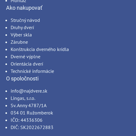
Montáž
Ako nakupovať
Stručný návod
Druhy dverí
Výber skla
Zárubne
Konštrukcia dverného krídla
Dverné výplne
Orientácia dverí
Technické informácie
O spoločnosti
info@najdvere.sk
Lingas, s.r.o.
Sv. Anny 4787/1A
034 01 Ružomberok
IČO: 44336306
DIČ: SK2022672883