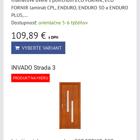
Interiérové dvere s povrchom ECO FORNIR, ECO
FORNIR laminát CPL, ENDURO, ENDURO 3D a ENDURO
PLUS,...
Dostupnosť:
orientačne 5-6 týždňov
109,89 €
s DPH
VYBERTE VARIANT
INVADO Strada 3
PRODUKT NA MIERU