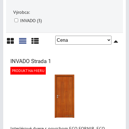
Výrobca:
INVADO (3)
Mriežka
Zoznam
Tabuľka
INVADO Strada 1
PRODUKT NA MIERU
Interiérové dvere s povrchom ECO FORNIR, ECO