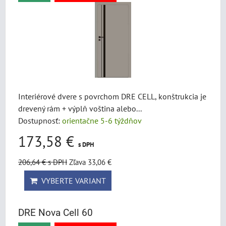
Interiérové dvere s povrchom DRE CELL, konštrukcia je
drevený rám + výplň voština alebo...
Dostupnosť:
orientačne 5-6 týždňov
173,58 €
s DPH
206,64 €
s DPH
Zľava 33,06 €
VYBERTE VARIANT
DRE Nova Cell 60