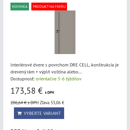
NOVINKA
PRODUKT NA MIERU
Interiérové dvere s povrchom DRE CELL, konštrukcia je
drevený rám + výplň voština alebo...
Dostupnosť:
orientačne 5-6 týždňov
173,58 €
s DPH
206,64 €
s DPH
Zľava 33,06 €
VYBERTE VARIANT