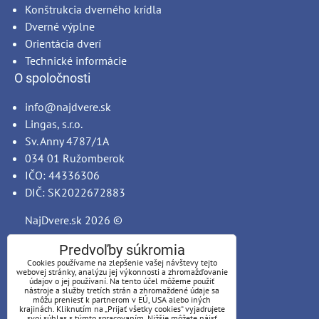
Konštrukcia dverného krídla
Dverné výplne
Orientácia dverí
Technické informácie
O spoločnosti
info@najdvere.sk
Lingas, s.r.o.
Sv. Anny 4787/1A
034 01 Ružomberok
IČO: 44336306
DIČ: SK2022672883
NajDvere.sk
2026 ©
Predvoľby súkromia
Cookies používame na zlepšenie vašej návštevy tejto
webovej stránky, analýzu jej výkonnosti a zhromažďovanie
údajov o jej používaní. Na tento účel môžeme použiť
nástroje a služby tretích strán a zhromaždené údaje sa
môžu preniesť k partnerom v EÚ, USA alebo iných
krajinách. Kliknutím na „Prijať všetky cookies“ vyjadrujete
svoj súhlas s týmto spracovaním. Nižšie môžete nájsť