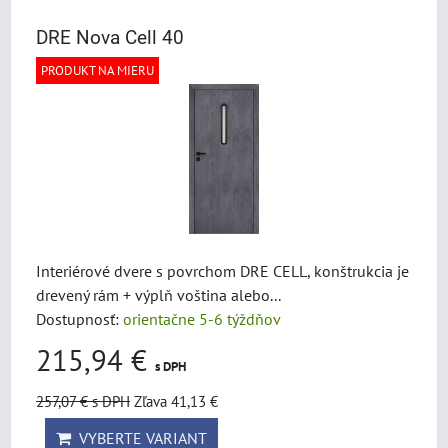
DRE Nova Cell 40
PRODUKT NA MIERU
Interiérové dvere s povrchom DRE CELL, konštrukcia je
drevený rám + výplň voština alebo...
Dostupnosť:
orientačne 5-6 týždňov
215,94 €
s DPH
257,07 €
s DPH
Zľava 41,13 €
VYBERTE VARIANT