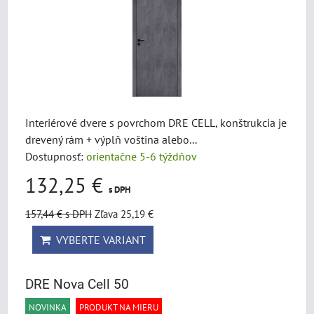
Interiérové dvere s povrchom DRE CELL, konštrukcia je
drevený rám + výplň voština alebo...
Dostupnosť:
orientačne 5-6 týždňov
132,25 €
s DPH
157,44 €
s DPH
Zľava 25,19 €
VYBERTE VARIANT
DRE Nova Cell 50
NOVINKA
PRODUKT NA MIERU