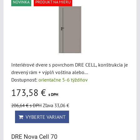
NOVINKA
PRODUKT NA MIERU
Interiérové dvere s povrchom DRE CELL, konštrukcia je
drevený rám + výplň voština alebo...
Dostupnosť:
orientačne 5-6 týždňov
173,58 €
s DPH
206,64 €
s DPH
Zľava 33,06 €
VYBERTE VARIANT
DRE Nova Cell 70