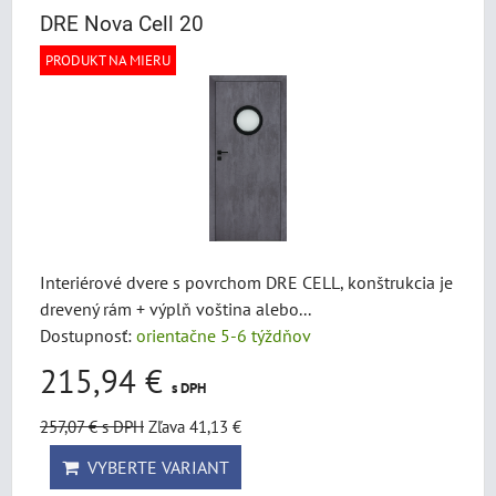
DRE Nova Cell 20
PRODUKT NA MIERU
Interiérové dvere s povrchom DRE CELL, konštrukcia je
drevený rám + výplň voština alebo...
Dostupnosť:
orientačne 5-6 týždňov
215,94 €
s DPH
257,07 €
s DPH
Zľava 41,13 €
VYBERTE VARIANT