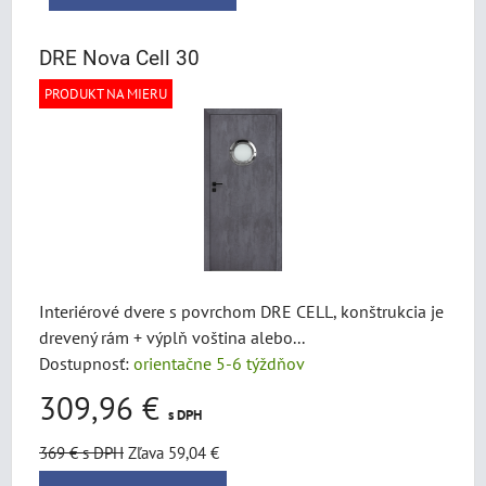
DRE Nova Cell 30
PRODUKT NA MIERU
Interiérové dvere s povrchom DRE CELL, konštrukcia je
drevený rám + výplň voština alebo...
Dostupnosť:
orientačne 5-6 týždňov
309,96 €
s DPH
369 €
s DPH
Zľava 59,04 €