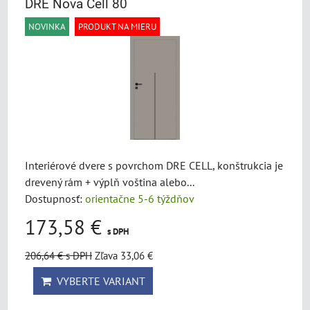
DRE Nova Cell 80
NOVINKA
PRODUKT NA MIERU
Interiérové dvere s povrchom DRE CELL, konštrukcia je
drevený rám + výplň voština alebo...
Dostupnosť:
orientačne 5-6 týždňov
173,58 €
s DPH
206,64 €
s DPH
Zľava 33,06 €
VYBERTE VARIANT