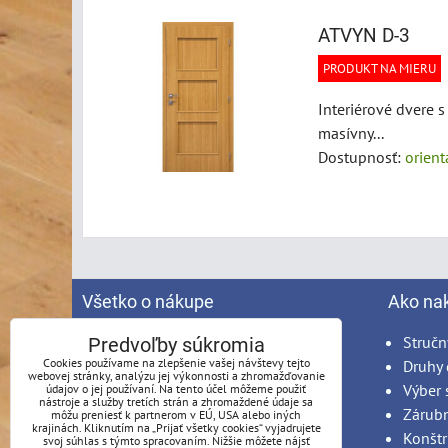
ATVYN D-3
PRODUKT NA MIERU
Interiérové dvere 
masívny...
Dostupnosť:
orien
Všetko o nákupe
Ako na
Spracovanie osobných údajov
Stručn
Predvoľby súkromia
Cookies používame na zlepšenie vašej návštevy tejto
Obchodné podmienky
Druhy 
webovej stránky, analýzu jej výkonnosti a zhromažďovanie
Reklamačný poriadok
Výber 
údajov o jej používaní. Na tento účel môžeme použiť
nástroje a služby tretích strán a zhromaždené údaje sa
Možnosti platby
Zárub
môžu preniesť k partnerom v EÚ, USA alebo iných
krajinách. Kliknutím na „Prijať všetky cookies“ vyjadrujete
Možnosti dopravy
Konštr
svoj súhlas s týmto spracovaním. Nižšie môžete nájsť