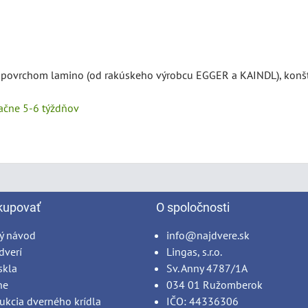
s povrchom lamino (od rakúskeho výrobcu EGGER a KAINDL), konšt
tačne 5-6 týždňov
kupovať
O spoločnosti
ý návod
info@najdvere.sk
dverí
Lingas, s.r.o.
skla
Sv. Anny 4787/1A
ne
034 01 Ružomberok
ukcia dverného krídla
IČO: 44336306