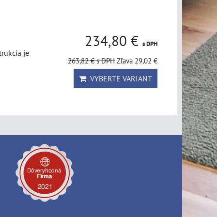
234,80 €
s DPH
rukcia je
263,82 €
s DPH
Zľava 29,02 €
VYBERTE VARIANT