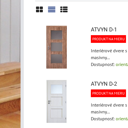
Mriežka
Zoznam
Tabuľka
ATVYN D-1
PRODUKT NA MIERU
Interiérové dvere 
masívny...
Dostupnosť:
orien
ATVYN D-2
PRODUKT NA MIERU
Interiérové dvere 
masívny...
Dostupnosť:
orien