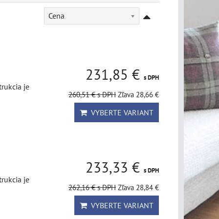
Cena
231,85 €
s DPH
rukcia je
260,51 €
s DPH
Zľava 28,66 €
VYBERTE VARIANT
233,33 €
s DPH
rukcia je
262,16 €
s DPH
Zľava 28,84 €
VYBERTE VARIANT