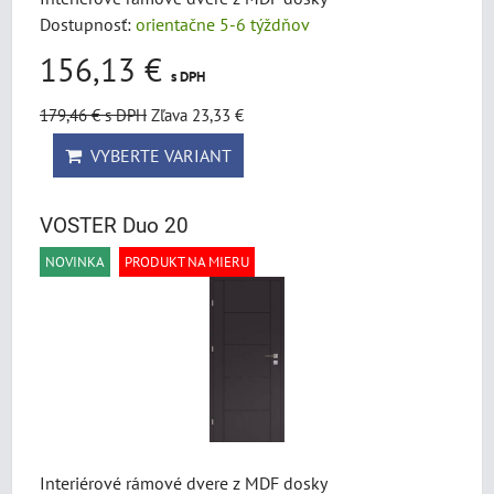
Dostupnosť:
orientačne 5-6 týždňov
156,13 €
s DPH
179,46 €
s DPH
Zľava 23,33 €
VYBERTE VARIANT
VOSTER Duo 20
NOVINKA
PRODUKT NA MIERU
Interiérové rámové dvere z MDF dosky