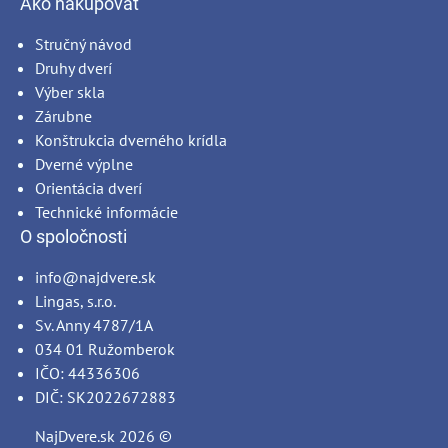
Ako nakupovať
Stručný návod
Druhy dverí
Výber skla
Zárubne
Konštrukcia dverného krídla
Dverné výplne
Orientácia dverí
Technické informácie
O spoločnosti
info@najdvere.sk
Lingas, s.r.o.
Sv. Anny 4787/1A
034 01 Ružomberok
IČO: 44336306
DIČ: SK2022672883
NajDvere.sk
2026 ©