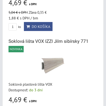
4,69 €
s DPH
5,04 €
s DPH
Zľava 0,35 €
1,88 €
s DPH
/ bm
DO KOŠÍKA
ks
Soklová lišta VOX IZZI Jilm sibírsky 771
NOVINKA
Soklová plastová lišta VOX
Dostupnosť:
do 3 dní
4,69 €
s DPH