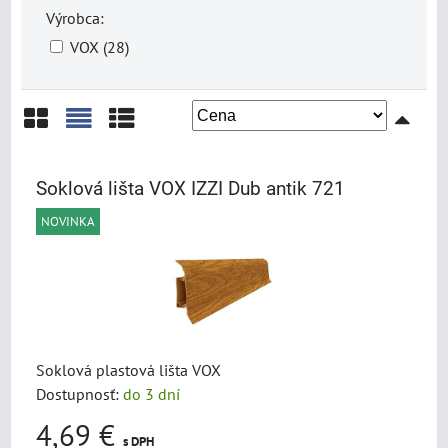
Výrobca:
VOX (28)
Mriežka
Zoznam
Tabuľka
Soklová lišta VOX IZZI Dub antik 721
NOVINKA
Soklová plastová lišta VOX
Dostupnosť:
do 3 dní
4,69 €
s DPH