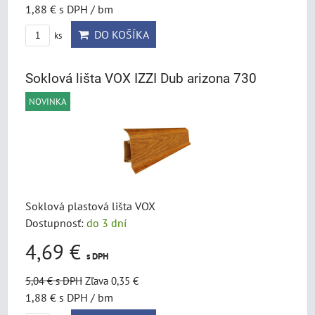
1,88 €
s DPH
/ bm
DO KOŠÍKA
ks
Soklová lišta VOX IZZI Dub arizona 730
NOVINKA
Soklová plastová lišta VOX
Dostupnosť:
do 3 dní
4,69 €
s DPH
5,04 €
s DPH
Zľava 0,35 €
1,88 €
s DPH
/ bm