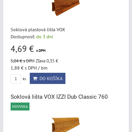
Soklová plastová lišta VOX
Dostupnosť:
do 3 dní
4,69 €
s DPH
5,04 €
s DPH
Zľava 0,35 €
1,88 €
s DPH
/ bm
DO KOŠÍKA
ks
Soklová lišta VOX IZZI Dub Classic 760
NOVINKA