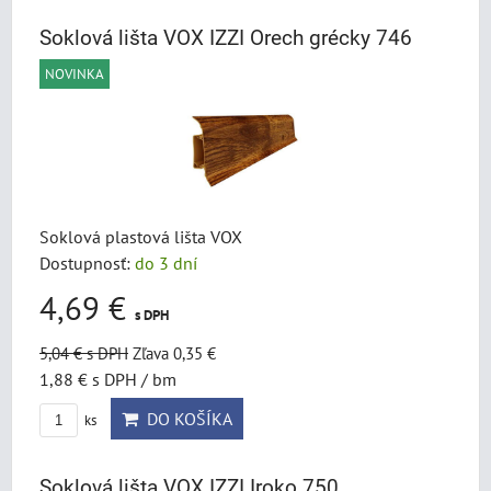
Soklová lišta VOX IZZI Orech grécky 746
NOVINKA
Soklová plastová lišta VOX
Dostupnosť:
do 3 dní
4,69 €
s DPH
5,04 €
s DPH
Zľava 0,35 €
1,88 €
s DPH
/ bm
DO KOŠÍKA
ks
Soklová lišta VOX IZZI Iroko 750