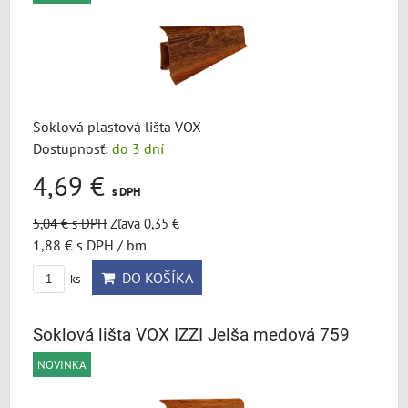
Soklová plastová lišta VOX
Dostupnosť:
do 3 dní
4,69 €
s DPH
5,04 €
s DPH
Zľava 0,35 €
1,88 €
s DPH
/ bm
DO KOŠÍKA
ks
Soklová lišta VOX IZZI Jelša medová 759
NOVINKA