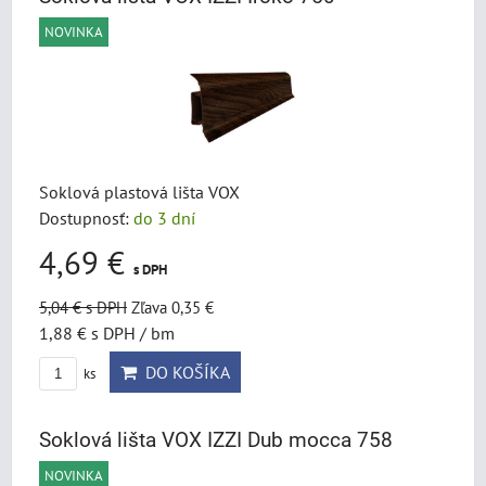
NOVINKA
Soklová plastová lišta VOX
Dostupnosť:
do 3 dní
4,69 €
s DPH
5,04 €
s DPH
Zľava 0,35 €
1,88 €
s DPH
/ bm
DO KOŠÍKA
ks
Soklová lišta VOX IZZI Dub mocca 758
NOVINKA