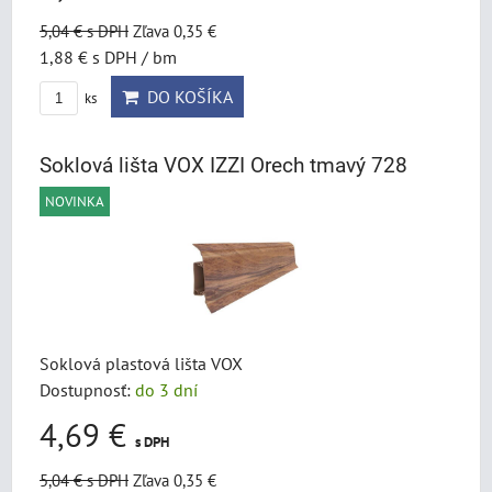
5,04 €
s DPH
Zľava 0,35 €
1,88 €
s DPH
/ bm
DO KOŠÍKA
ks
Soklová lišta VOX IZZI Orech tmavý 728
NOVINKA
Soklová plastová lišta VOX
Dostupnosť:
do 3 dní
4,69 €
s DPH
5,04 €
s DPH
Zľava 0,35 €