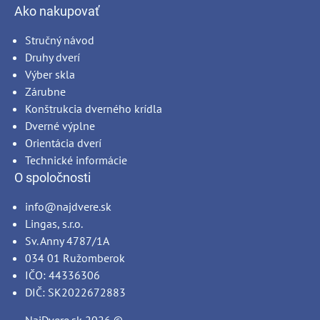
Ako nakupovať
Stručný návod
Druhy dverí
Výber skla
Zárubne
Konštrukcia dverného krídla
Dverné výplne
Orientácia dverí
Technické informácie
O spoločnosti
info@najdvere.sk
Lingas, s.r.o.
Sv. Anny 4787/1A
034 01 Ružomberok
IČO: 44336306
DIČ: SK2022672883
NajDvere.sk
2026 ©