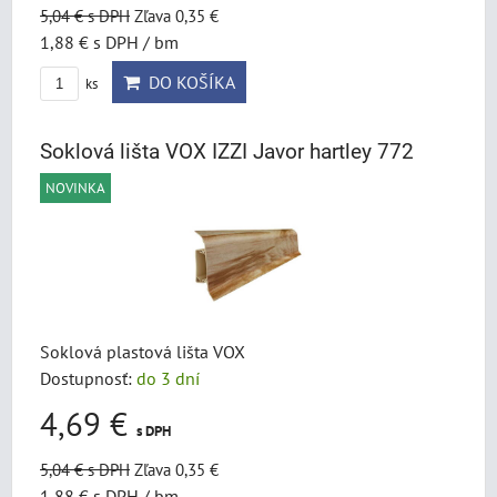
5,04 €
s DPH
Zľava 0,35 €
1,88 €
s DPH
/ bm
DO KOŠÍKA
ks
Soklová lišta VOX IZZI Javor hartley 772
NOVINKA
Soklová plastová lišta VOX
Dostupnosť:
do 3 dní
4,69 €
s DPH
5,04 €
s DPH
Zľava 0,35 €
1,88 €
s DPH
/ bm