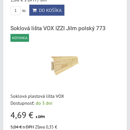
DO KOŠÍKA
ks
Soklová lišta VOX IZZI Jilm polský 773
NOVINKA
Soklová plastová lišta VOX
Dostupnosť:
do 3 dní
4,69 €
s DPH
5,04 €
s DPH
Zľava 0,35 €