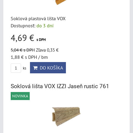
Soklová plastová lišta VOX
Dostupnosť:
do 3 dní
4,69 €
s DPH
5,04 €
s DPH
Zľava 0,35 €
1,88 €
s DPH
/ bm
DO KOŠÍKA
ks
Soklová lišta VOX IZZI Jaseň rustic 761
NOVINKA