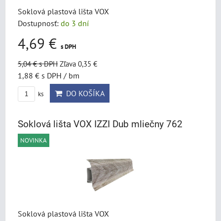
Soklová plastová lišta VOX
Dostupnosť:
do 3 dní
4,69 €
s DPH
5,04 €
s DPH
Zľava 0,35 €
1,88 €
s DPH
/ bm
DO KOŠÍKA
ks
Soklová lišta VOX IZZI Dub mliečny 762
NOVINKA
Soklová plastová lišta VOX