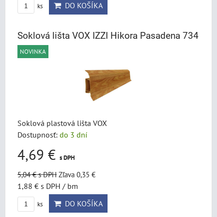
DO KOŠÍKA
ks
Soklová lišta VOX IZZI Hikora Pasadena 734
NOVINKA
Soklová plastová lišta VOX
Dostupnosť:
do 3 dní
4,69 €
s DPH
5,04 €
s DPH
Zľava 0,35 €
1,88 €
s DPH
/ bm
DO KOŠÍKA
ks