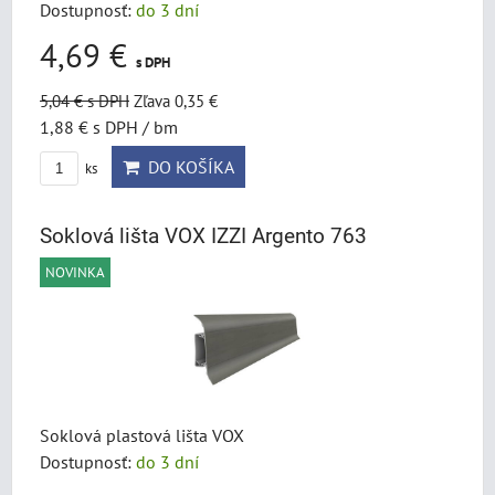
Dostupnosť:
do 3 dní
4,69 €
s DPH
5,04 €
s DPH
Zľava 0,35 €
1,88 €
s DPH
/ bm
DO KOŠÍKA
ks
Soklová lišta VOX IZZI Argento 763
NOVINKA
Soklová plastová lišta VOX
Dostupnosť:
do 3 dní