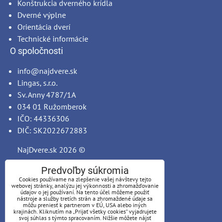
Konštrukcia dverného krídla
Dverné výplne
Orientácia dverí
Technické informácie
O spoločnosti
info@najdvere.sk
Lingas, s.r.o.
Sv. Anny 4787/1A
034 01 Ružomberok
IČO: 44336306
DIČ: SK2022672883
NajDvere.sk
2026 ©
Predvoľby súkromia
Cookies používame na zlepšenie vašej návštevy tejto
webovej stránky, analýzu jej výkonnosti a zhromažďovanie
údajov o jej používaní. Na tento účel môžeme použiť
nástroje a služby tretích strán a zhromaždené údaje sa
môžu preniesť k partnerom v EÚ, USA alebo iných
krajinách. Kliknutím na „Prijať všetky cookies“ vyjadrujete
svoj súhlas s týmto spracovaním. Nižšie môžete nájsť