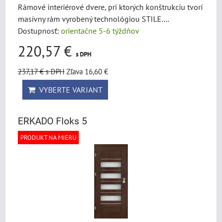
Rámové interiérové dvere, pri ktorých konštrukciu tvorí
masívny rám vyrobený technológiou STILE....
Dostupnosť:
orientačne 5-6 týždňov
220,57 €
s DPH
237,17 €
s DPH
Zľava 16,60 €
VYBERTE VARIANT
ERKADO Floks 5
PRODUKT NA MIERU