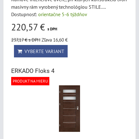
masívny rám vyrobený technológiou STILE....
Dostupnosť:
orientačne 5-6 týždňov
220,57 €
s DPH
237,17 €
s DPH
Zľava 16,60 €
VYBERTE VARIANT
ERKADO Floks 4
PRODUKT NA MIERU