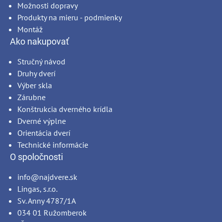
Možnosti dopravy
Produkty na mieru - podmienky
Montáž
Ako nakupovať
Stručný návod
Druhy dverí
Výber skla
Zárubne
Konštrukcia dverného krídla
Dverné výplne
Orientácia dverí
Technické informácie
O spoločnosti
info@najdvere.sk
Lingas, s.r.o.
Sv. Anny 4787/1A
034 01 Ružomberok