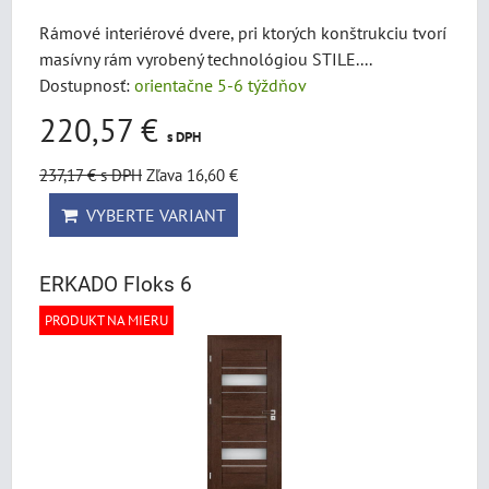
Rámové interiérové dvere, pri ktorých konštrukciu tvorí
masívny rám vyrobený technológiou STILE....
Dostupnosť:
orientačne 5-6 týždňov
220,57 €
s DPH
237,17 €
s DPH
Zľava 16,60 €
VYBERTE VARIANT
ERKADO Floks 6
PRODUKT NA MIERU