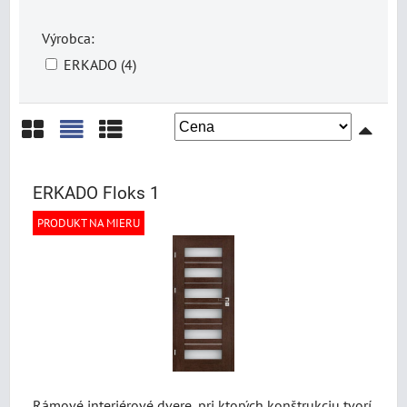
Výrobca:
ERKADO (4)
Mriežka
Zoznam
Tabuľka
ERKADO Floks 1
PRODUKT NA MIERU
Rámové interiérové dvere, pri ktorých konštrukciu tvorí