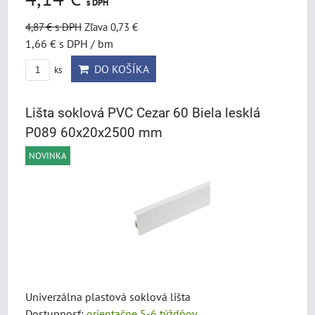
s DPH
4,87 €
s DPH
Zľava 0,73 €
1,66 €
s DPH
/ bm
DO KOŠÍKA
ks
Lišta soklová PVC Cezar 60 Biela lesklá
P089 60x20x2500 mm
NOVINKA
Univerzálna plastová soklová lišta
Dostupnosť:
orientačne 5-6 týždňov