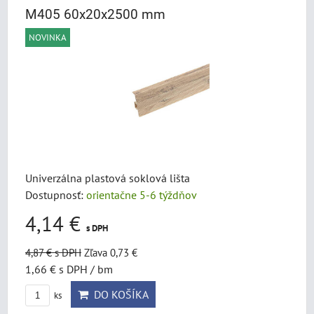
M405 60x20x2500 mm
NOVINKA
Univerzálna plastová soklová lišta
Dostupnosť:
orientačne 5-6 týždňov
4,14 €
s DPH
4,87 €
s DPH
Zľava 0,73 €
1,66 €
s DPH
/ bm
DO KOŠÍKA
ks