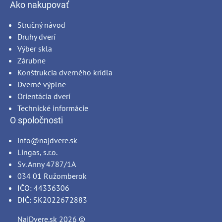
Ako nakupovať
Stručný návod
Druhy dverí
Výber skla
Zárubne
Konštrukcia dverného krídla
Dverné výplne
Orientácia dverí
Technické informácie
O spoločnosti
info@najdvere.sk
Lingas, s.r.o.
Sv. Anny 4787/1A
034 01 Ružomberok
IČO: 44336306
DIČ: SK2022672883
NajDvere.sk
2026 ©