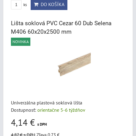
DO KOŠÍKA
ks
Lišta soklová PVC Cezar 60 Dub Selena
M406 60x20x2500 mm
NOVINKA
Univerzálna plastová soklová lišta
Dostupnosť:
orientačne 5-6 týždňov
4,14 €
s DPH
4,87 €
s DPH
Zľava 0,73 €