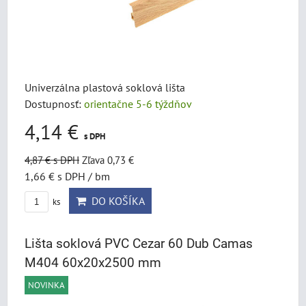
Univerzálna plastová soklová lišta
Dostupnosť:
orientačne 5-6 týždňov
4,14 €
s DPH
4,87 €
s DPH
Zľava 0,73 €
1,66 €
s DPH
/ bm
DO KOŠÍKA
ks
Lišta soklová PVC Cezar 60 Dub Camas
M404 60x20x2500 mm
NOVINKA