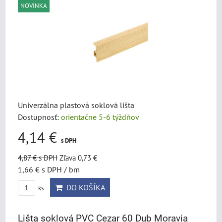
NOVINKA
Univerzálna plastová soklová lišta
Dostupnosť:
orientačne 5-6 týždňov
4,14 €
s DPH
4,87 €
s DPH
Zľava 0,73 €
1,66 €
s DPH
/ bm
DO KOŠÍKA
ks
Lišta soklová PVC Cezar 60 Dub Moravia