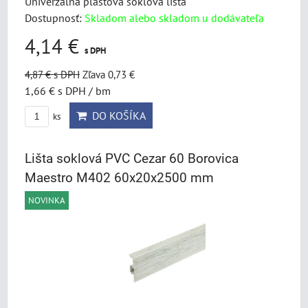
Univerzálna plastová soklová lišta
Dostupnosť:
Skladom alebo skladom u dodávateľa
4,14 €
s DPH
4,87 €
s DPH
Zľava 0,73 €
1,66 €
s DPH
/ bm
DO KOŠÍKA
ks
Lišta soklová PVC Cezar 60 Borovica
Maestro M402 60x20x2500 mm
NOVINKA