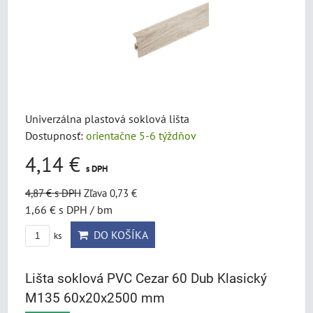
Univerzálna plastová soklová lišta
Dostupnosť:
orientačne 5-6 týždňov
4,14 €
s DPH
4,87 €
s DPH
Zľava 0,73 €
1,66 €
s DPH
/ bm
DO KOŠÍKA
ks
Lišta soklová PVC Cezar 60 Dub Klasický
M135 60x20x2500 mm