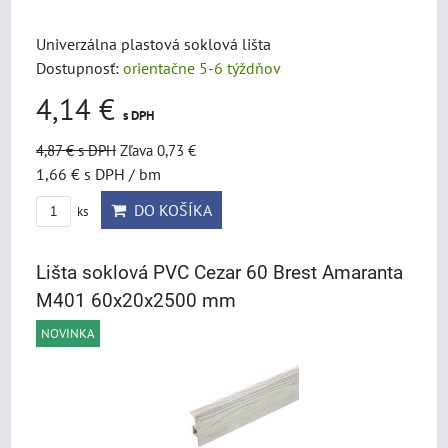
Univerzálna plastová soklová lišta
Dostupnosť:
orientačne 5-6 týždňov
4,14 €
s DPH
4,87 €
s DPH
Zľava 0,73 €
1,66 €
s DPH
/ bm
DO KOŠÍKA
ks
Lišta soklová PVC Cezar 60 Brest Amaranta
M401 60x20x2500 mm
NOVINKA