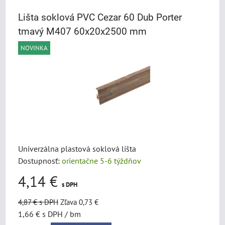
Lišta soklová PVC Cezar 60 Dub Porter
tmavý M407 60x20x2500 mm
NOVINKA
Univerzálna plastová soklová lišta
Dostupnosť:
orientačne 5-6 týždňov
4,14 €
s DPH
4,87 €
s DPH
Zľava 0,73 €
1,66 €
s DPH
/ bm