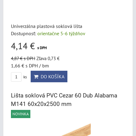
Univerzálna plastová soklová lišta
Dostupnosť:
orientačne 5-6 týždňov
4,14 €
s DPH
4,87 €
s DPH
Zľava 0,73 €
1,66 €
s DPH
/ bm
DO KOŠÍKA
ks
Lišta soklová PVC Cezar 60 Dub Alabama
M141 60x20x2500 mm
NOVINKA