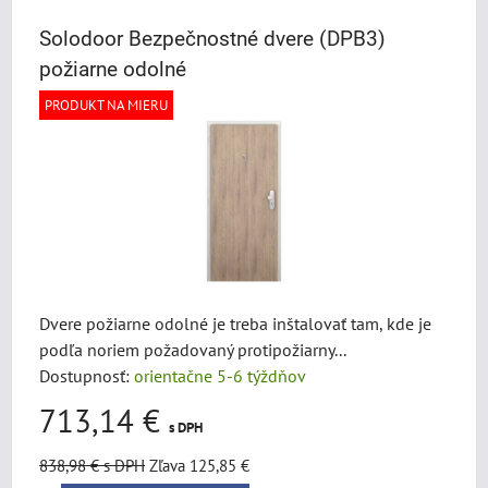
Solodoor Bezpečnostné dvere (DPB3)
požiarne odolné
PRODUKT NA MIERU
Dvere požiarne odolné je treba inštalovať tam, kde je
podľa noriem požadovaný protipožiarny...
Dostupnosť:
orientačne 5-6 týždňov
713,14 €
s DPH
838,98 €
s DPH
Zľava 125,85 €