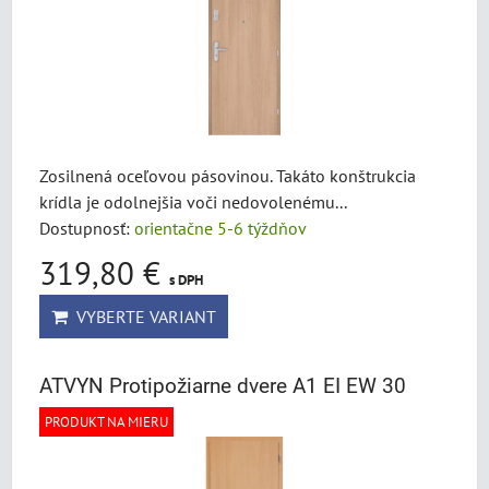
Zosilnená oceľovou pásovinou. Takáto konštrukcia
krídla je odolnejšia voči nedovolenému...
Dostupnosť:
orientačne 5-6 týždňov
319,80 €
s DPH
VYBERTE VARIANT
ATVYN Protipožiarne dvere A1 EI EW 30
PRODUKT NA MIERU