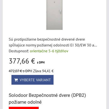
Sú protipožiarne bezpečnostné drevené dvere
spĺňajúce normy požiarnej odolnosti EI 30/EW 30 a...
Dostupnosť:
orientačne 5-6 týždňov
377,66 €
s DPH
472,07 €
s DPH
Zľava 94,41 €
VYBERTE VARIANT
Solodoor Bezpečnostné dvere (DPB2)
požiarne odolné