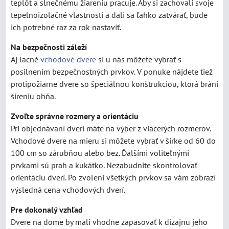
teplôt a slnečnému žiareniu pracuje. Aby si zachovali svoje
tepelnoizolačné vlastnosti a dali sa ľahko zatvárať, bude
ich potrebné raz za rok nastaviť.
Na bezpečnosti záleží
Aj lacné
vchodové dvere
si u nás môžete vybrať s
posilnením bezpečnostných prvkov. V ponuke nájdete tiež
protipožiarne dvere so špeciálnou konštrukciou, ktorá bráni
šíreniu ohňa.
Zvoľte správne rozmery a orientáciu
Pri objednávaní dverí máte na výber z viacerých rozmerov.
Vchodové dvere na mieru si môžete vybrať v šírke od 60 do
100 cm so zárubňou alebo bez. Ďalšími voliteľnými
prvkami sú prah a kukátko. Nezabudnite skontrolovať
orientáciu dverí. Po zvolení všetkých prvkov sa vám zobrazí
výsledná cena vchodových dverí.
Pre dokonalý vzhľad
Dvere na dome by mali vhodne zapasovať k dizajnu jeho