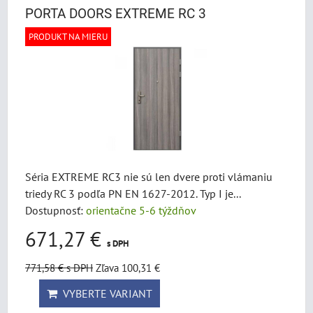
PORTA DOORS EXTREME RC 3
PRODUKT NA MIERU
Séria EXTREME RC3 nie sú len dvere proti vlámaniu
triedy RC 3 podľa PN EN 1627-2012. Typ I je...
Dostupnosť:
orientačne 5-6 týždňov
671,27 €
s DPH
771,58 €
s DPH
Zľava 100,31 €
VYBERTE VARIANT