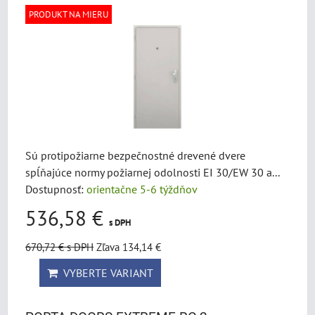
PRODUKT NA MIERU
Sú protipožiarne bezpečnostné drevené dvere
spĺňajúce normy požiarnej odolnosti EI 30/EW 30 a...
Dostupnosť:
orientačne 5-6 týždňov
536,58 €
s DPH
670,72 €
s DPH
Zľava 134,14 €
VYBERTE VARIANT