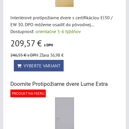
Interiérové protipožiarne dvere s certifikáciou EI30 /
EW 30. DPO môžeme osadiť do pôvodnej...
Dostupnosť:
orientačne 5-6 týždňov
209,57 €
s DPH
246,55 €
s DPH
Zľava 36,98 €
VYBERTE VARIANT
Doornite Protipožiarne dvere Lume Extra
PRODUKT NA MIERU