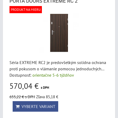
PORTA DOORS EXTREME RC 2
PRODUKT NA MIERU
Séria EXTREME RC2 je predovšetkým solídna ochrana
proti pokusom o vlámanie pomocou jednoduchých...
Dostupnosť:
orientačne 5-6 týždňov
570,04 €
s DPH
655,22 €
s DPH
Zľava 85,18 €
VYBERTE VARIANT