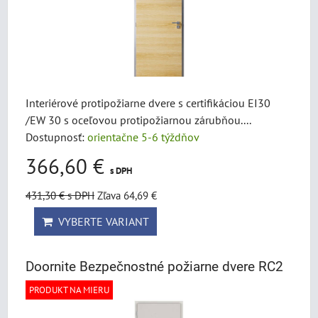
Interiérové protipožiarne dvere s certifikáciou EI30
/EW 30 s oceľovou protipožiarnou zárubňou....
Dostupnosť:
orientačne 5-6 týždňov
366,60 €
s DPH
431,30 €
s DPH
Zľava 64,69 €
VYBERTE VARIANT
Doornite Bezpečnostné požiarne dvere RC2
PRODUKT NA MIERU