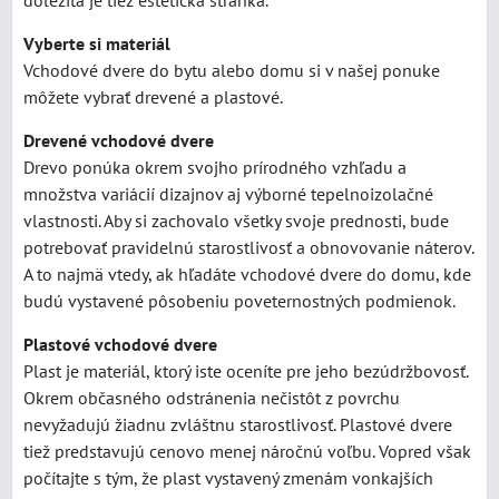
dôležitá je tiež estetická stránka.
Vyberte si materiál
Vchodové dvere do bytu alebo domu si v našej ponuke
môžete vybrať drevené a plastové.
Drevené vchodové dvere
Drevo ponúka okrem svojho prírodného vzhľadu a
množstva variácií dizajnov aj výborné tepelnoizolačné
vlastnosti. Aby si zachovalo všetky svoje prednosti, bude
potrebovať pravidelnú starostlivosť a obnovovanie náterov.
A to najmä vtedy, ak hľadáte vchodové dvere do domu, kde
budú vystavené pôsobeniu poveternostných podmienok.
Plastové vchodové dvere
Plast je materiál, ktorý iste oceníte pre jeho bezúdržbovosť.
Okrem občasného odstránenia nečistôt z povrchu
nevyžadujú žiadnu zvláštnu starostlivosť. Plastové dvere
tiež predstavujú cenovo menej náročnú voľbu. Vopred však
počítajte s tým, že plast vystavený zmenám vonkajších