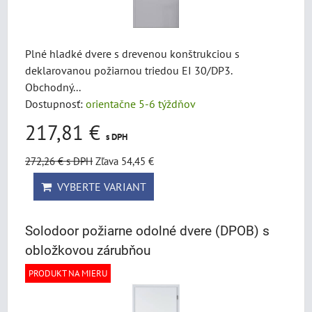
Plné hladké dvere s drevenou konštrukciou s
deklarovanou požiarnou triedou EI 30/DP3.
Obchodný...
Dostupnosť:
orientačne 5-6 týždňov
217,81 €
s DPH
272,26 €
s DPH
Zľava 54,45 €
VYBERTE VARIANT
Solodoor požiarne odolné dvere (DPOB) s
obložkovou zárubňou
PRODUKT NA MIERU