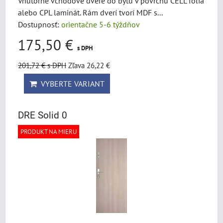
Vnútorné vchodové dvere do bytu v povrchu CELL fólia
alebo CPL laminát. Rám dverí tvorí MDF s...
Dostupnosť:
orientačne 5-6 týždňov
175,50 €
s DPH
201,72 €
s DPH
Zľava 26,22 €
VYBERTE VARIANT
DRE Solid 0
PRODUKT NA MIERU