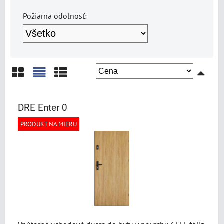
Požiarna odolnosť:
Mriežka
Zoznam
Tabuľka
DRE Enter 0
PRODUKT NA MIERU