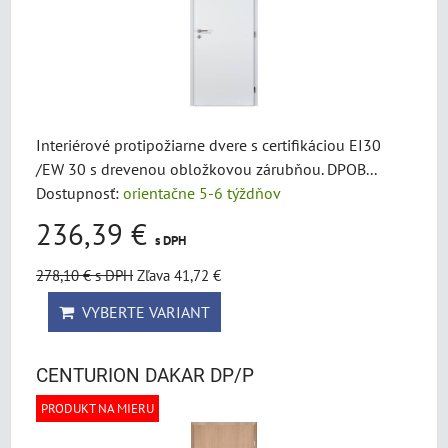
Interiérové protipožiarne dvere s certifikáciou EI30
/EW 30 s drevenou obložkovou zárubňou. DPOB...
Dostupnosť:
orientačne 5-6 týždňov
236,39 €
s DPH
278,10 €
s DPH
Zľava 41,72 €
VYBERTE VARIANT
CENTURION DAKAR DP/P
PRODUKT NA MIERU