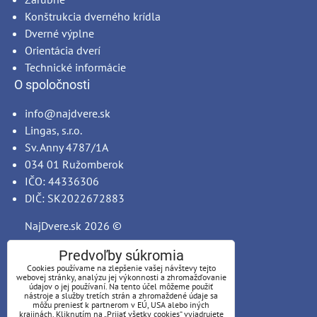
Konštrukcia dverného krídla
Dverné výplne
Orientácia dverí
Technické informácie
O spoločnosti
info@najdvere.sk
Lingas, s.r.o.
Sv. Anny 4787/1A
034 01 Ružomberok
IČO: 44336306
DIČ: SK2022672883
NajDvere.sk
2026 ©
Predvoľby súkromia
Cookies používame na zlepšenie vašej návštevy tejto
webovej stránky, analýzu jej výkonnosti a zhromažďovanie
údajov o jej používaní. Na tento účel môžeme použiť
nástroje a služby tretích strán a zhromaždené údaje sa
môžu preniesť k partnerom v EÚ, USA alebo iných
krajinách. Kliknutím na „Prijať všetky cookies“ vyjadrujete