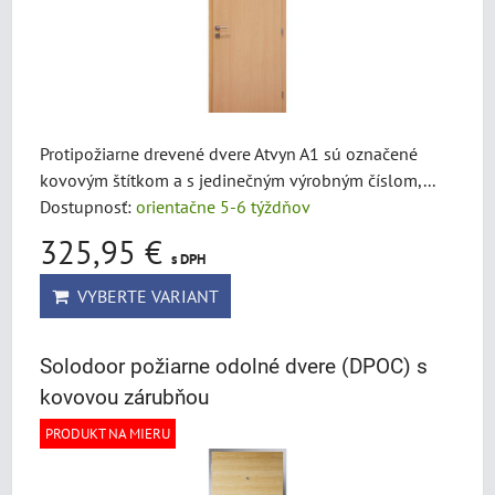
Protipožiarne drevené dvere Atvyn A1 sú označené
kovovým štítkom a s jedinečným výrobným číslom,...
Dostupnosť:
orientačne 5-6 týždňov
325,95 €
s DPH
VYBERTE VARIANT
Solodoor požiarne odolné dvere (DPOC) s
kovovou zárubňou
PRODUKT NA MIERU