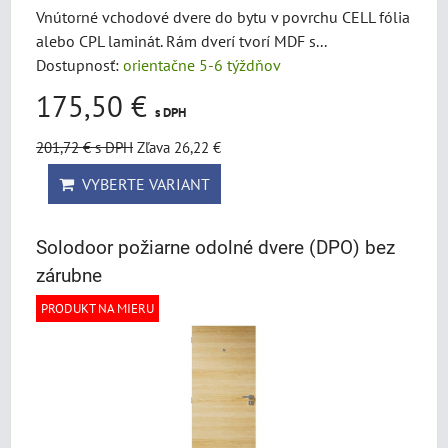
Vnútorné vchodové dvere do bytu v povrchu CELL fólia
alebo CPL laminát. Rám dverí tvorí MDF s...
Dostupnosť:
orientačne 5-6 týždňov
175,50 €
s DPH
201,72 €
s DPH
Zľava 26,22 €
VYBERTE VARIANT
Solodoor požiarne odolné dvere (DPO) bez
zárubne
PRODUKT NA MIERU