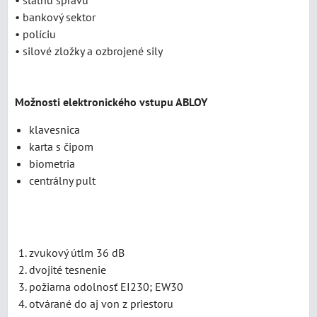
• štátnu správu
• bankový sektor
• políciu
• silové zložky a ozbrojené sily
Možnosti elektronického vstupu ABLOY
klavesnica
karta s čipom
biometria
centrálny pult
zvukový útlm 36 dB
dvojité tesnenie
požiarna odolnosť EI230; EW30
otvárané do aj von z priestoru