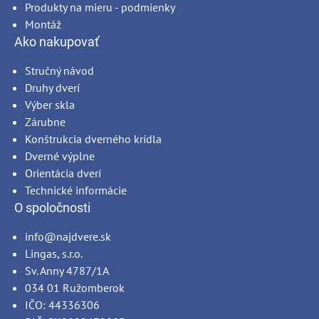
Produkty na mieru - podmienky
Montáž
Ako nakupovať
Stručný návod
Druhy dverí
Výber skla
Zárubne
Konštrukcia dverného krídla
Dverné výplne
Orientácia dverí
Technické informácie
O spoločnosti
info@najdvere.sk
Lingas, s.r.o.
Sv. Anny 4787/1A
034 01 Ružomberok
IČO: 44336306