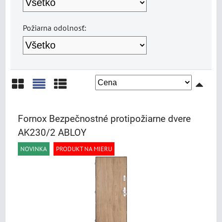
Požiarna odolnosť:
Mriežka
Zoznam
Tabuľka
Fornox Bezpečnostné protipožiarne dvere
AK230/2 ABLOY
NOVINKA
PRODUKT NA MIERU