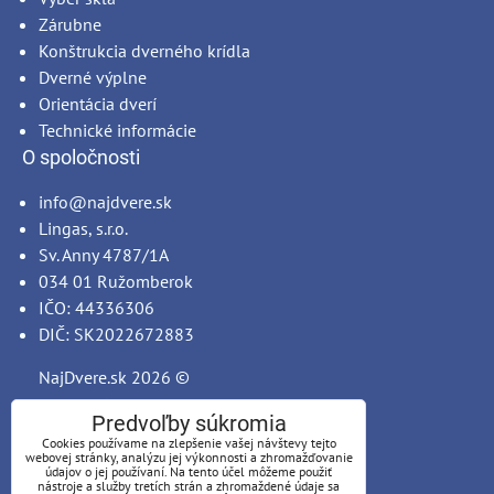
Zárubne
Konštrukcia dverného krídla
Dverné výplne
Orientácia dverí
Technické informácie
O spoločnosti
info@najdvere.sk
Lingas, s.r.o.
Sv. Anny 4787/1A
034 01 Ružomberok
IČO: 44336306
DIČ: SK2022672883
NajDvere.sk
2026 ©
Predvoľby súkromia
Cookies používame na zlepšenie vašej návštevy tejto
webovej stránky, analýzu jej výkonnosti a zhromažďovanie
údajov o jej používaní. Na tento účel môžeme použiť
nástroje a služby tretích strán a zhromaždené údaje sa