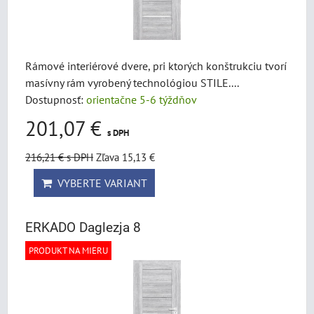
Rámové interiérové dvere, pri ktorých konštrukciu tvorí
masívny rám vyrobený technológiou STILE....
Dostupnosť:
orientačne 5-6 týždňov
201,07 €
s DPH
216,21 €
s DPH
Zľava 15,13 €
VYBERTE VARIANT
ERKADO Daglezja 8
PRODUKT NA MIERU