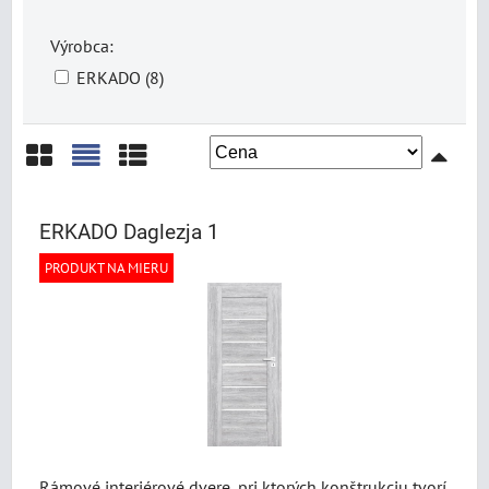
Výrobca:
ERKADO (8)
Mriežka
Zoznam
Tabuľka
ERKADO Daglezja 1
PRODUKT NA MIERU
Rámové interiérové dvere, pri ktorých konštrukciu tvorí