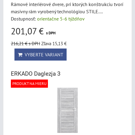
Rámové interiérové dvere, pri ktorých konštrukciu tvorí
masívny rám vyrobený technológiou STILE....
Dostupnosť:
orientačne 5-6 týždňov
201,07 €
s DPH
216,21 €
s DPH
Zľava 15,13 €
VYBERTE VARIANT
ERKADO Daglezja 3
PRODUKT NA MIERU