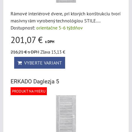
Rámové interiérové dvere, pri ktorých konštrukciu tvorí
masívny rám vyrobený technológiou STILE....
Dostupnosť:
orientačne 5-6 týždňov
201,07 €
s DPH
216,21 €
s DPH
Zľava 15,13 €
VYBERTE VARIANT
ERKADO Daglezja 5
PRODUKT NA MIERU