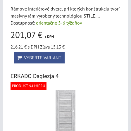
Rámové interiérové dvere, pri ktorých konštrukciu tvorí
masívny rám vyrobený technológiou STILE....
Dostupnosť:
orientačne 5-6 týždňov
201,07 €
s DPH
216,21 €
s DPH
Zľava 15,13 €
VYBERTE VARIANT
ERKADO Daglezja 4
PRODUKT NA MIERU