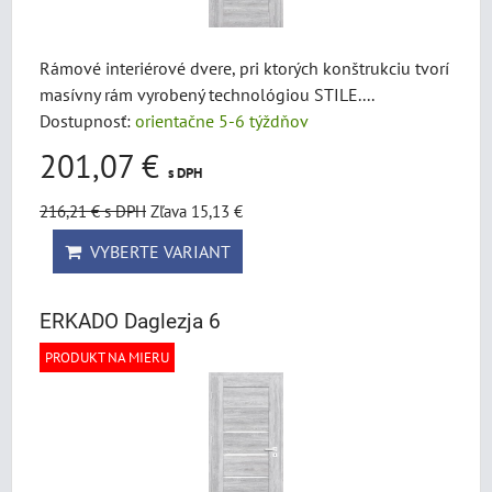
Rámové interiérové dvere, pri ktorých konštrukciu tvorí
masívny rám vyrobený technológiou STILE....
Dostupnosť:
orientačne 5-6 týždňov
201,07 €
s DPH
216,21 €
s DPH
Zľava 15,13 €
VYBERTE VARIANT
ERKADO Daglezja 6
PRODUKT NA MIERU