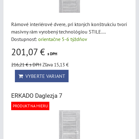
Rámové interiérové dvere, pri ktorých konštrukciu tvorí
masívny rám vyrobený technológiou STILE....
Dostupnosť:
orientačne 5-6 týždňov
201,07 €
s DPH
216,21 €
s DPH
Zľava 15,13 €
VYBERTE VARIANT
ERKADO Daglezja 7
PRODUKT NA MIERU