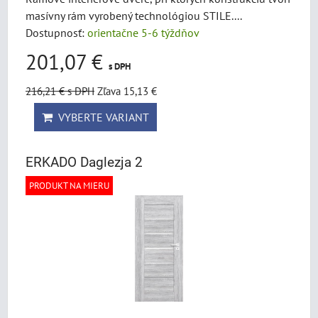
masívny rám vyrobený technológiou STILE....
Dostupnosť:
orientačne 5-6 týždňov
201,07 €
s DPH
216,21 €
s DPH
Zľava 15,13 €
VYBERTE VARIANT
ERKADO Daglezja 2
PRODUKT NA MIERU