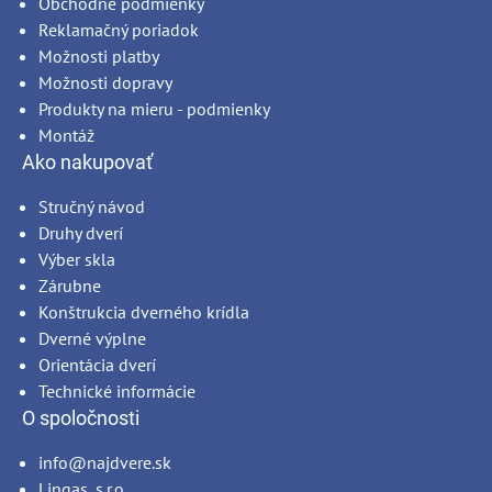
Obchodné podmienky
Reklamačný poriadok
Možnosti platby
Možnosti dopravy
Produkty na mieru - podmienky
Montáž
Ako nakupovať
Stručný návod
Druhy dverí
Výber skla
Zárubne
Konštrukcia dverného krídla
Dverné výplne
Orientácia dverí
Technické informácie
O spoločnosti
info@najdvere.sk
Lingas, s.r.o.