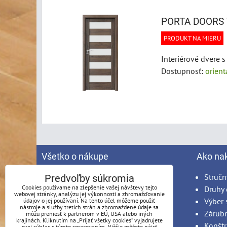
PORTA DOORS 
PRODUKT NA MIERU
Interiérové dvere 
Dostupnosť:
orien
Všetko o nákupe
Ako na
Spracovanie osobných údajov
Stručn
Predvoľby súkromia
Cookies používame na zlepšenie vašej návštevy tejto
Obchodné podmienky
Druhy 
webovej stránky, analýzu jej výkonnosti a zhromažďovanie
Reklamačný poriadok
Výber 
údajov o jej používaní. Na tento účel môžeme použiť
nástroje a služby tretích strán a zhromaždené údaje sa
Možnosti platby
Zárub
môžu preniesť k partnerom v EÚ, USA alebo iných
krajinách. Kliknutím na „Prijať všetky cookies“ vyjadrujete
Možnosti dopravy
Konštr
svoj súhlas s týmto spracovaním. Nižšie môžete nájsť