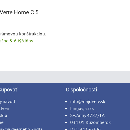
Verte Home C.5
s rámovou konštrukciou.
tačne 5-6 týždňov
kupovať
O spoločnosti
ý návod
info@najdvere.sk
dverí
Lingas, s.r.o.
skla
Sv. Anny 4787/1A
ne
034 01 Ružomberok
ukcia dverného krídla
IČO: 44336306