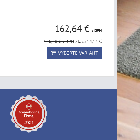
162,64 €
s DPH
176,78 €
s DPH
Zľava 14,14 €
VYBERTE VARIANT