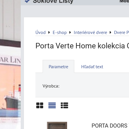
Úvod
E-shop
Interiérové dvere
Dvere 
Porta Verte Home kolekcia 
Parametre
Hľadať text
Výrobca:
Mriežka
Zoznam
Tabuľka
PORTA DOORS 